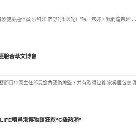
音波健檢通信員 沙科洋 宿舒竹科X光）“喂，您好，我們這邊是‘
養經驗薈萃文博會
臺文藝節目中間主任郎昆擔負藝術總監，并有歌頌包養 家吳雁包養 
 LIFE噴鼻港博物館狂掀“C羅熱潮”