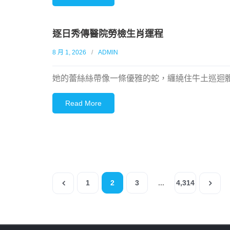
逐日秀傳醫院勞檢生肖運程
8 月 1, 2026
ADMIN
她的蕾絲絲帶像一條優雅的蛇，纏繞住牛土巡迴
Read More
1
2
3
...
4,314