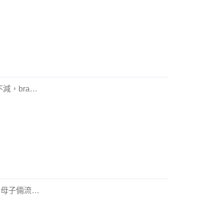
，bra
…
，母子倆流
…