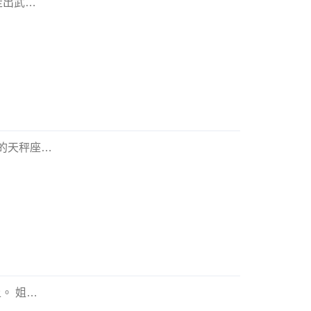
走出武
…
的天秤座
…
。 姐
…