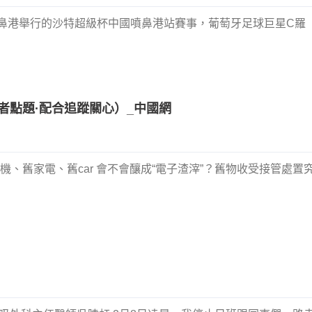
在噴鼻港舉行的沙特超級杯中國噴鼻港站賽事，葡萄牙足球巨星C羅
者點題·配合追蹤關心）_中國網
機、舊家電、舊car 會不會釀成“電子渣滓”？舊物收受接管處置