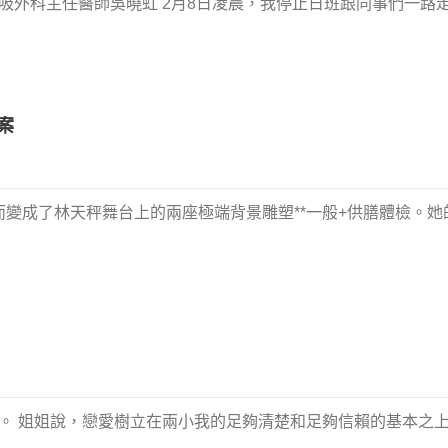
呼吸外科主任醫師吳曉虹 2月8日凌晨，我停止日班跟同事們一路
案
變成了林天秤舞台上的兩座極端背景雕塑**一般+供膳體檢。她
盟。 姐姐說，戀愛樹立在兩小我的足夠清楚和足夠信賴的基本之上