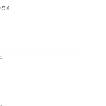
（克遊
…
究
…