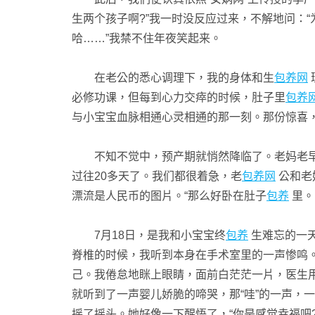
生两个孩子啊?”我一时没反应过来，不解地问：“
哈……”我禁不住年夜笑起来。
在老公的悉心调理下，我的身体和生
包养网
必修功课，但每到心力交瘁的时候，肚子里
包养
与小宝宝血脉相通心灵相通的那一刻。那份惊喜
不知不觉中，预产期就悄然降临了。老妈老早就
过往20多天了。我们都很着急，老
包养网
公和老
漂流是人民币的图片。“那么好卧在肚子
包养
里。
7月18日，是我和小宝宝终
包养
生难忘的一
脊椎的时候，我听到本身在手术室里的一声惨鸣。
己。我倦怠地眯上眼睛，面前白茫茫一片，医生
就听到了一声婴儿娇脆的啼哭，那“哇”的一声，
摇了摇头。她好像一下醒悟了，“你是感觉幸福吧?