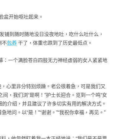
脸盆开始呕吐起来。
发铺到随时随地没日没夜地吐，吃什么吐什么，
倒不
包养
干了，体重也跌到了历史最低点。
幕：一个满脸苍白四肢无力神经虚弱的女人紧紧地
烧，心里非分特别烦躁。老公很着急，可是我们又
间，我们浏“是啊！”护士长迎合。览到一个鸣“女
细的介绍，并且建议了许多切实有用的解决方式。
问。以“是！”“谢谢。”“我祝你幸福，再见。”
料，他忽然盯着我一本正经地说：“我们是不是要