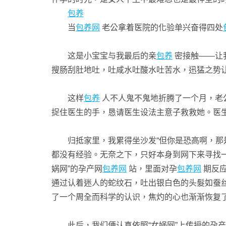
包养
当
包养网
老公拿着医院的化验单兴奋得四处
这是小宝宝与我最后的亲
包养
密接触——让
搜肠刮肚地吐，吐咸水吐酸水吐苦水，迅猛之势
这样
包养
人不人鬼不鬼地折腾了一个月，老
捉住医生的手，恳请医生设法主意子救救她。医生
归抵家里，我累得坐沙发“但你是恐高啊，那是
都没有经验。无奈之下，只好本身到网下来寻找
娲网”的孕产网
包养网
站，里面对孕
包养网
期反应
通过认着迷人的蛇纹石，吐出银白色的头髮如蚕丝
了一个周全而科学的认识，焦灼的心也渐渐恢复
此后，我们便认真依照“女娲网”上传授的孕产