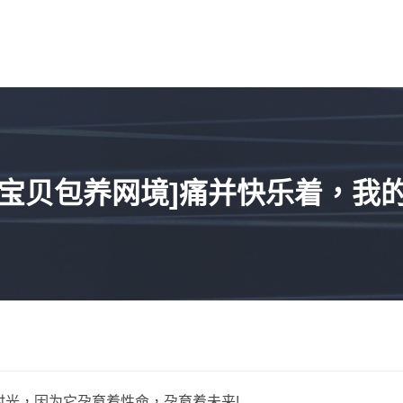
心宝贝包养网境]痛并快乐着，我的
光，因为它孕育着性命，孕育着未来!