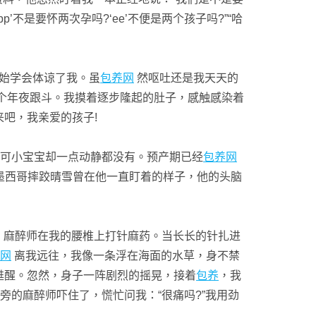
‘pp’不是要怀两次孕吗?‘ee’不便是两个孩子吗?”“哈
始学会体谅了我。虽
包养网
然呕吐还是我天天的
个年夜跟斗。我摸着逐步隆起的肚子，感触感染着
吧，我亲爱的孩子!
可小宝宝却一点动静都没有。预产期已经
包养网
墨西哥摔跤晴雪曾在他一直盯着的样子，他的头脑
。麻醉师在我的腰椎上打针麻药。当长长的针扎进
网
离我远往，我像一条浮在海面的水草，身不禁
甦醒。忽然，身子一阵剧烈的摇晃，接着
包养
，我
旁的麻醉师吓住了，慌忙问我：“很痛吗?”我用劲