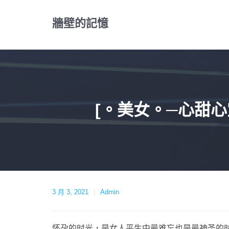
Skip
to
牆壁的記憶
content
[。美女。─心甜
3 月 3, 2021
Admin
怀孕的时光，是女人平生中最难忘也是最神圣的时