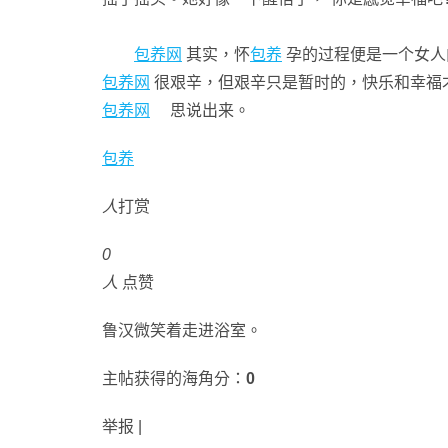
包养网
其实，怀
包养
孕的过程便是一个女人
包养网
很艰辛，但艰辛只是暂时的，快乐和幸福
包养网
思说出来。
包养
人
打赏
0
人
点赞
鲁汉微笑着走进浴室。
主帖获得的海角分：
0
举报 |