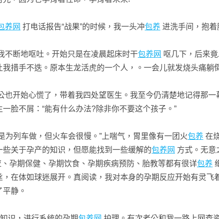
包养网
打电话报告“战果”的时候，我一头冲
包养
进洗手间，抱着
我不断地呕吐。开始只是在凌晨起床时干
包养网
呕几下，后来竟
让我措手不迭。原本生龙活虎的一个人，。一会儿就发烧头痛躺
公也开始心慌了，带着我四处望医生。我至今仍清楚地记得那一
一脸不屑：“能有什么办法?除非你不要这个孩子。”
为列车做，但火车会很慢。”上喘气，胃里像有一团火
包养
在
一些关于孕产的知识，但愿能找到一些缓解的
包养网
方式。无意之
、孕期保健、孕期饮食、孕期疾病预防、胎教等都有很详
包养
，在体如球迷展开。真阅读，我对本身的孕期反应开始有灵飞着急地
了平静。
知识，进行系统的孕期
包养网
护理。有次老公和我一路上网查资