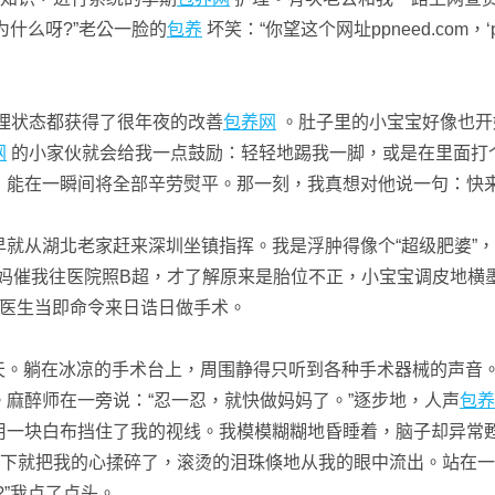
为什么呀?”老公一脸的
包养
坏笑：“你望这个网址ppneed.com，
理状态都获得了很年夜的改善
包养网
。肚子里的小宝宝好像也开
网
的小家伙就会给我一点鼓励：轻轻地踢我一脚，或是在里面打
，能在一瞬间将全部辛劳熨平。那一刻，我真想对他说一句：快来
从湖北老家赶来深圳坐镇指挥。我是浮肿得像个“超级肥婆”，
妈催我往医院照B超，才了解原来是胎位不正，小宝宝调皮地横
医生当即命令来日诰日做手术。
天。躺在冰凉的手术台上，周围静得只听到各种手术器械的声音
麻醉师在一旁说：“忍一忍，就快做妈妈了。”逐步地，人声
包养
用一块白布挡住了我的视线。我模模糊糊地昏睡着，脑子却异常
一下就把我的心揉碎了，滚烫的泪珠倏地从我的眼中流出。站在一
”我点了点头。