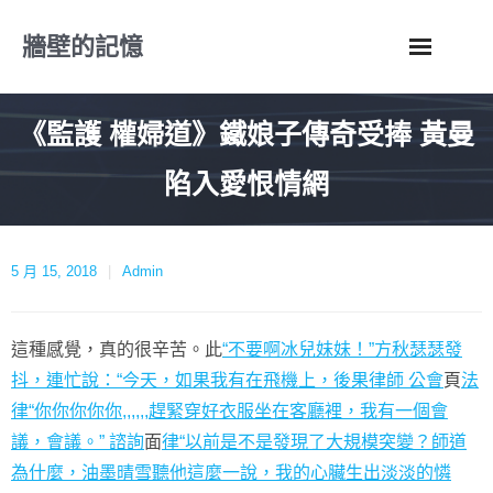
Skip
牆壁的記憶
to
content
《監護 權婦道》鐵娘子傳奇受捧 黃曼
陷入愛恨情網
5 月 15, 2018
Admin
這種感覺，真的很辛苦。此
“不要啊冰兒妹妹！”方秋瑟瑟發
抖，連忙說：“今天，如果我有在飛機上，後果律師 公會
頁
法
律“你你你你你,,,,,,趕緊穿好衣服坐在客廳裡，我有一個會
議，會議。” 諮詢
面
律“以前是不是發現了大規模突變？師道
為什麼，油墨晴雪聽他這麼一說，我的心臟生出淡淡的憐