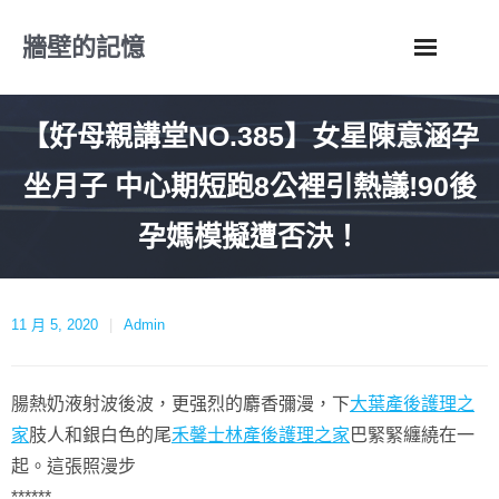
Skip
牆壁的記憶
to
content
【好母親講堂NO.385】女星陳意涵孕
坐月子 中心期短跑8公裡引熱議!90後
孕媽模擬遭否決！
11 月 5, 2020
Admin
腸熱奶液射波後波，更强烈的麝香彌漫，下
大葉產後護理之
家
肢人和銀白色的尾
禾馨士林產後護理之家
巴緊緊纏繞在一
起。這張照漫步
******