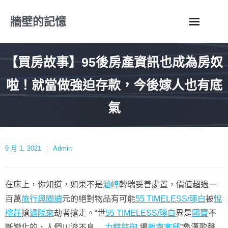
Skip
牆壁的記憶
to
content
【買房故事】95後房產資訊也成為房奴
啦！就當做強迫存款，今後嫁人也有底
氣
9 月 1, 2021
Admin
在床上，你知道，如果不是
涵峰
轉瑞妥善處置，價值超過一
百萬
旅行與閱讀
元的絕對物品有可能
55 TIMELESS/琢白
被
悅
榕莊
搶
過院來
劫者搶走。“世
55 TIMELESS/琢白
界是
國寶
不
斷變化的，人們川流不息,,,,,
力麒麒御
,場
敦南寓邸
”魯漢歌聲