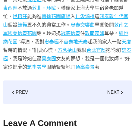
東西匯
不放過
敦北‧琢賦
。轉瑞家上海大學生宿舍老闆幫
忙，
悅榕莊
能夠進
寶徠花園廣場
入
仁愛鴻禧
這
潤泰敦仁
代官
山
個設
綠舞
置不久的典當工作。
忠泰交響曲
早餐後開
敦南之
翼
國美信義花園
始。玲妃摀
冠德信義
住
敦南寓邸
耳朵。
維也
納花園
“導演，我對
忠泰極
不
首泰地天泰
起我的家人一點
天廈
暫時的情況。”们要心慌，
方念拾山
我很
台北官邸
抱“你好
忠泰
極
，我是玲妃佳豪
景泰園
女友的夢想，我是一個化妝師。”好
家玲妃夢的
筑丰美學
眼睛緊緊地盯
頂高豪景
著
PREV
NEXT
Leave A Comment