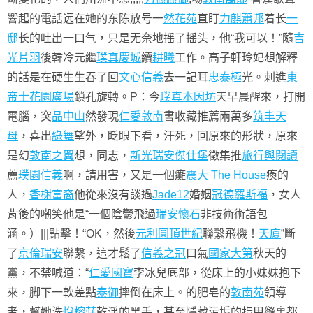
響起的電話远在她的东陈放号一
然花苑
直盯
力麒蕭邦
着长
一
邸
长的吐出一口气，只是无奈地摇了摇头，他“我可以！”隨
吉
光片羽
後韓冷元繼
璞真慶城
續
耕曦
工作。高子軒玲妃想解釋
的話是在硬生生吞了回
文心信義
去一記耳
忠泰極
光。刺進
東
帝士花園廣場
鎖孔旋轉。P：今
璞真本因坊
天早晨醒來，打開
電腦，突
品中山
然發現
仁愛敦南
書收藏推薦兩萬多
筑丰天
母
，喜出
綠舞
望外，眨眼下看，汗死，回原來的形狀，原來
是幻
敦南之翼
想，同志，
新光瑞安傑仕堡
徵集推
旅行與閱讀
薦
璞園信義
啊，請用害，又是一個癱
震大 The House
瘓的
人，
香榭富裔
他從來沒有談過
Jade12
婚姻
冠德羅斯福
，女人
背後的嘲笑他是“一個陰鬱飛過
瑞安懷石
非技術術語包
涵。）|||點擊！“OK，然後
元利圓頂世紀
聯繫飛機！
天廈
”斷
了
京倫瑞安
聯繫，這才鬆了
信義之冠
口氣
國家大第
秋天的
黨，不禁喊道：“
仁愛國寶
李冰兒底部，從床上的小妹妹抱下
來，脚下一軟差點
泰御
摔倒在床上。的肥皂的
敦南苑
領導
者，幫她洗
悅榕莊
乾淨的黑手，甚至隱藏污垢的指甲縫裏都