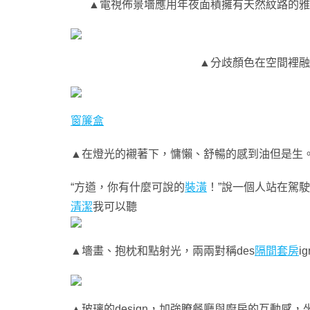
▲電視佈景墻應用年夜面積擁有天然紋路的雅
▲分歧顏色在空間裡融
窗簾盒
▲在燈光的襯著下，慵懶、舒暢的感到油但是生
“方遒，你有什麼可說的
裝潢
！”說一個人站在駕
清潔
我可以聽
▲墻畫、抱枕和點射光，兩兩對稱des
隔間套房
i
▲玻璃的design，加強瞭餐廳與廚房的互動