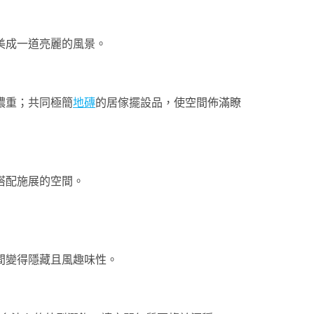
，美成一道亮麗的風景。
濃重；共同極簡
地磚
的居傢擺設品，使空間佈滿瞭
搭配施展的空間。
間變得隱藏且風趣味性。