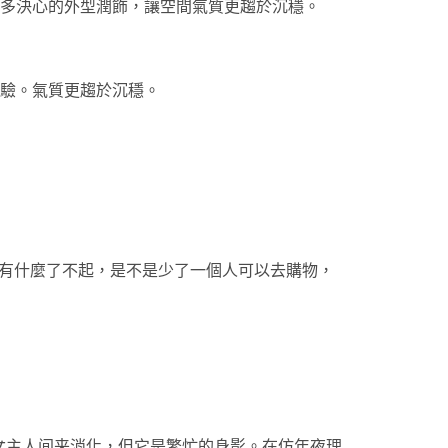
多決心的外型潤飾，讓空間氣質更趨於沉穩。
驗。氣質更趨於沉穩。
，有什麼了不起，是不是少了一個人可以去購物，
房女主人间来消化，但它是繁忙的身影。在仿年夜理