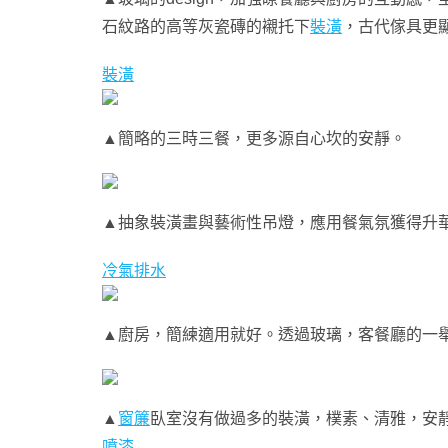
石紋路的高等灰瓷磚的襯托下
裝潢
，古代傢具更
裝潢
▲簡略的三時三餐，更多源自心坎的安靜。
▲抽象裝潢畫與藝術性吊燈，應用餐氣氛獲得升
冷氣排水
▲廚房，簡練適用就好。透過玻璃，客餐廳的一
▲
窗簾
臥室沒有做過多的裝潢，樸素、清雅，安
噴漆