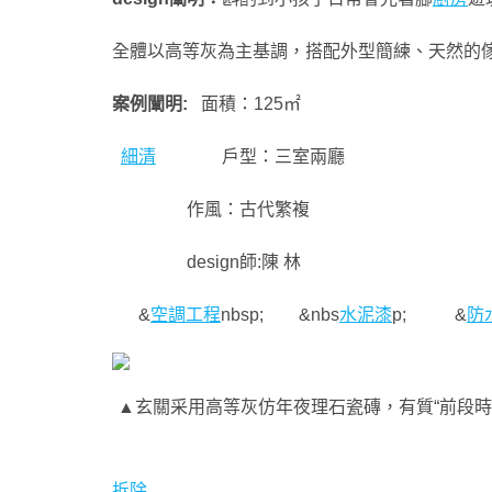
全體以高等灰為主基調，搭配外型簡練、天然的
案例闡明:
面積：125㎡
細清
戶型：三室兩廳
作風：古代繁複
design師:陳 林
&
空調工程
nbsp; &nbs
水泥漆
p; &
防
▲玄關采用高等灰仿年夜理石瓷磚，有質“前段
拆除