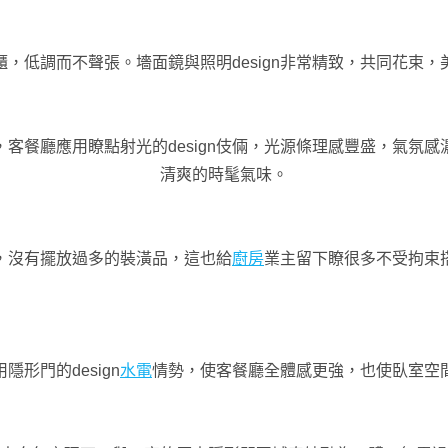
，低調而不聲張。墻面鏡與照明design非常精致，共同花束
客餐廳應用瞭點射光的design伎倆，光源條理感豐盛，氣氛感
清爽的時髦氣味。
，沒有擺放過多的裝潢品，這也給
廚房
業主留下瞭很多不受拘束
形門的design
水電
情勢，使客餐廳全體感更強，也使臥室空