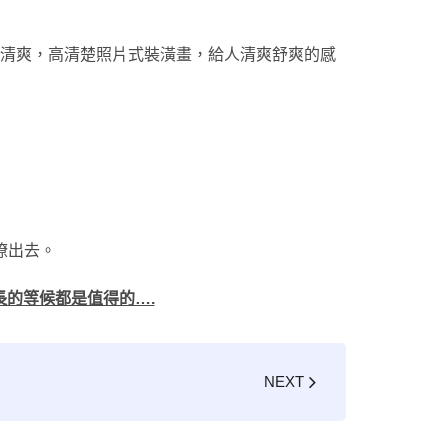
清爽，高清楚照片式裝潢畫，給人清爽舒爽的感
瞭出去。
漫長的等候都是值得的….
NEXT