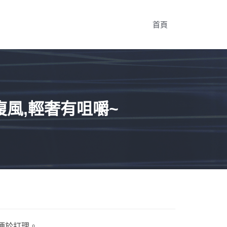
首頁
複風,輕奢有咀嚼~
便於打理。