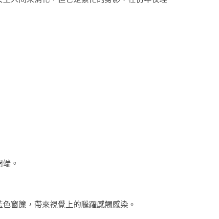
開端。
藍色窗簾，帶來視覺上的騰躍感觸感染。