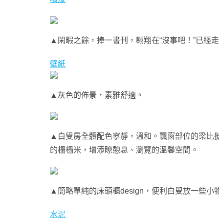
▲閑暇之餘，捧一書刊，翱翔在“沒事吧！”已經
壁紙
▲灰色的佈景，素雅舒適。
▲白叟房全體配色寧靜，溫和。飄窗部位的梁比
的榻榻米，增添瞭憩息、瀏覽的溫馨空間。
▲簡略單純的床頭櫃design，便利白叟放一些小
水泥