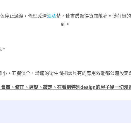
白色停止過渡，條理感清
油漆
楚，使書房顯得寬闊敞亮。薄荷綠的
到。
能。
雖小，五臟俱全，玲瓏的衛生間把該具有的應用效能都公道設定
n、會商、修正、遲疑、敲定、在看到特別design的屋子後一切