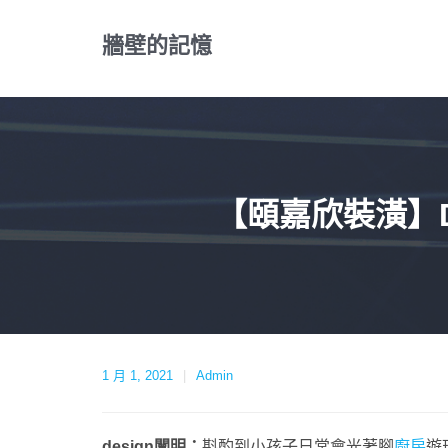
Skip
to
牆壁的記憶
content
【頤嘉欣裝潢】D
1 月 1, 2021
Admin
design闡明：
斟酌到小孩子日常會光著腳
廚房
遊