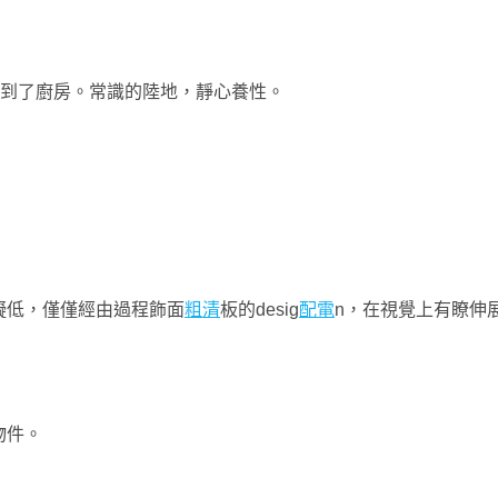
走到了廚房。常識的陸地，靜心養性。
擬低，僅僅經由過程飾面
粗清
板的desig
配電
n，在視覺上有瞭伸
物件。