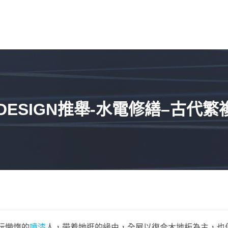
ESIGN推舉-水電修繕–古代繁
玩懒惰的
噴漆
人，带着她逛的緣由，全屋以復合木地板為主，也