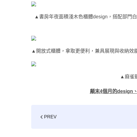
▲書房年夜面積淺木色櫃體design，搭配部門
▲開放式櫃體，拿取更便利，兼具展現與收納效
▲麻雀
顛末4個月的desig
PREV