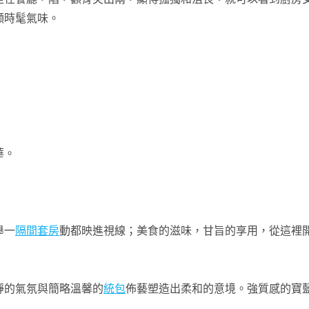
顯時髦氣味。
華。
舉一
隔間套房
動都映進視線；美食的滋味，甘旨的享用，從這裡
靜的氣氛與簡略溫馨的
統包
佈藝塑造出柔和的意境。強質感的寶