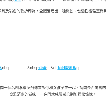
傢具及跳色的軟拆卸飾，全體營建出一種機動、包涵性極強空間
水
nbsp; &nbsp
砌磚
; &nb
超耐磨地板
sp;
時間一個名叫李葉凌飛傳言說你和女孩子在一起，請問是否屬實的
高雅清幽的滋味，一進門就感觸感染到瞭輕松愉悅。