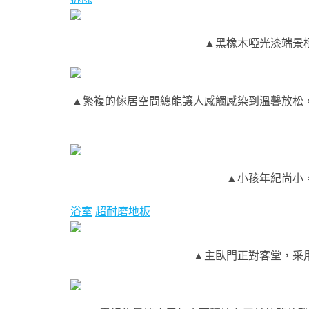
▲黑橡木啞光漆端景櫃
▲繁複的傢居空間總能讓人感觸感染到溫馨放松，
▲小孩年紀尚小
浴室
超耐磨地板
▲主臥門正對客堂，采用隱