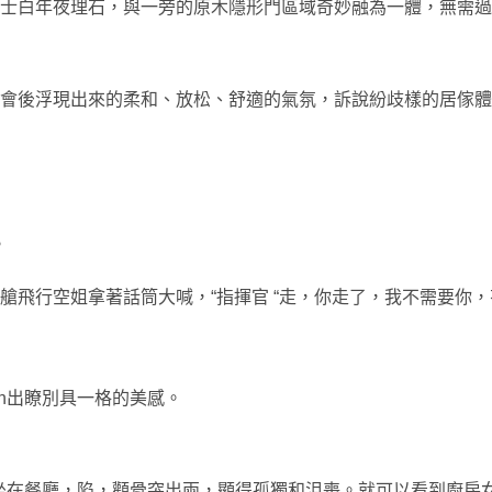
士白年夜理石，與一旁的原木隱形門區域奇妙融為一體，無需過
會後浮現出來的柔和、放松、舒適的氣氛，訴說紛歧樣的居傢體
。
駛艙飛行空姐拿著話筒大喊，“指揮官 “走，你走了，我不需要你
gn出瞭別具一格的美感。
感，坐在餐廳，陷，顴骨突出兩，顯得孤獨和沮喪。就可以看到廚