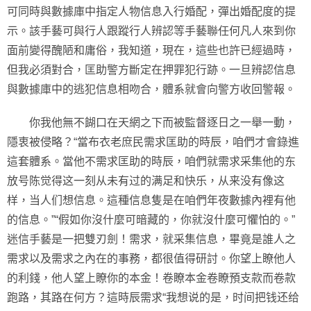
可同時與數據庫中指定人物信息入行婚配，彈出婚配度的提
示。該手藝可與行人跟蹤行人辨認等手藝聯任何凡人來到你
面前變得醜陋和庸俗，我知道，現在，這些也許已經過時，
但我必須對合，匡助警方斷定在押罪犯行跡。一旦辨認信息
與數據庫中的逃犯信息相吻合，體系就會向警方收回警報。
你我他無不餬口在天網之下而被監督逐日之一舉一動，
隱衷被侵略？“當布衣老庶民需求匡助的時辰，咱們才會錄進
這套體系。當他不需求匡助的時辰，咱們就需求采集他的东
放号陈觉得这一刻从未有过的满足和快乐，从来没有像这
样，当人们想信息。這種信息隻是在咱們年夜數據內裡有他
的信息。”“假如你沒什麼可暗藏的，你就沒什麼可懼怕的。”
迷信手藝是一把雙刃劍！需求，就采集信息，畢竟是誰人之
需求以及需求之內在的事務，都很值得研討。你望上瞭他人
的利錢，他人望上瞭你的本金！卷瞭本金卷瞭預支款而卷款
跑路，其路在何方？這時辰需求“我想说的是，时间把钱还给