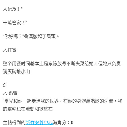
人能及！”
十萬管家！”
“你好嗎？”魯漢皺起了眉頭。
人
打賞
整个用餐时间基本上是东陈放号不断夹菜给她，但她只负责
消灭碗堆小山
0
人
點贊
“夏光和你一起走進我的世界，在你的身體裏唱歌的河流，我
的靈魂也在流動和欲望在
主帖得到的
新竹安養中心
海角分：
0