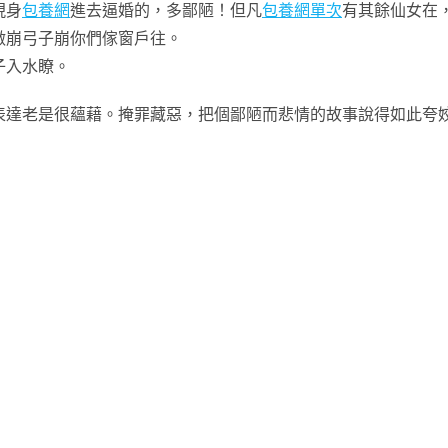
現身
包養網
進去逼婚的，多鄙陋！但凡
包養網單次
有其餘仙女在
做崩弓子崩你們傢窗戶往。
子入水瞭。
達老是很蘊藉。掩罪藏惡，把個鄙陋而悲情的故事說得如此夸