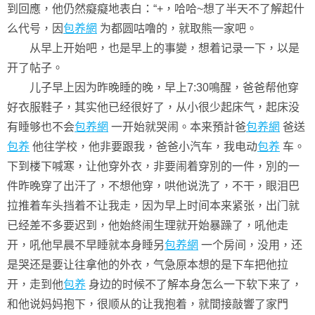
到回應，他仍然癡癡地表白：“+，哈哈~想了半天不了解起什
么代号，因
包养網
为都圆咕噜的，就取熊一家吧。
从早上开始吧，也是早上的事變，想着记录一下，以是
开了帖子。
儿子早上因为昨晚睡的晚，早上7:30鳴醒，爸爸帮他穿
好衣服鞋子，其实他已经很好了，从小很少起床气，起床没
有睡够也不会
包养網
一开始就哭闹。本来預計爸
包养網
爸送
包养
他往学校，他非要跟我，爸爸小汽车，我电动
包养
车。
下到楼下喊寒，让他穿外衣，非要闹着穿別的一件，別的一
件昨晚穿了出汗了，不想他穿，哄他说洗了，不干，眼泪巴
拉推着车头挡着不让我走，因为早上时间本来紧张，出门就
已经差不多要迟到，他始終闹生理就开始暴躁了，吼他走
开，吼他早晨不早睡就本身睡另
包养網
一个房间，没用，还
是哭还是要让往拿他的外衣，气急原本想的是下车把他拉
开，走到他
包养
身边的时候不了解本身怎么一下软下来了，
和他说妈妈抱下，很顺从的让我抱着，就間接敲響了家門