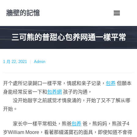
Skip
牆壁的記憶
to
content
三可熊的普甜心包养网通一樣平常
1 月 22, 2021
Admin
开个處所记录餬口一樣平常，情感和亲子记录，
包养
但願本
身能经常反省一下和
包养網
孩子的沟通，
没开始敲字之前感觉才情泉涌的，开始了又不了解从哪
开始。
家长中一樣平常相处，熊爸
包养
爸，熊妈妈，熊孩子4
岁William Moore，看著那綴滿寶石的面具，即使知道不會得