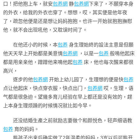
口！把他抱上车，就安
包养網
静
包养網
下来了，不願穿本身
的外衣，给我的外衣也穿了。想想，哎，其实便是他年夜
了，疏忽他便是还是想让妈妈抱抱。也许一开始就抱抱撫慰
他，就不会出现吼他，又耽误时间了。
在他还小的时候，本
包养
身生理始終的設法主意是但願
他天天早上开始都是美意情
包养網
，以是一
包养
般鳴他起床
都是用亲亲他，蹭蹭他来鳴他起
包养
床，他也每次醒来都很
高兴，
逐步的他
包养網
开始上幼儿园了，生理想的便是快
包养
点让他起床，快点穿衣服，快点出门，
包养網
哎，生理，语
气都是很急迫。望幾多育儿经验在早上都还是没有效的，趕
上本身生理烦躁的时候情况就比如今早。
还没结婚生產之前就励志要做个和颜悦色，轻声细语教
包养
育的妈妈。
熊孩子出来后确实做了2年温柔的妈妈，3岁以后可熊开