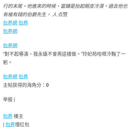
行的末尾。他進來的時候，當鋪是抬起眼皮冷漠。過去他也
有槍有錢的伯爵先生， 人
点赞
包养網
包养
包养網
包养網
“對不起導演，我永遠不會再這樣做。”玲妃苑哈嗯冷鞠了一
躬。
包养網
包养
主帖获得的海角分：
0
举报 |
包养
楼主
|
包养
埋红包