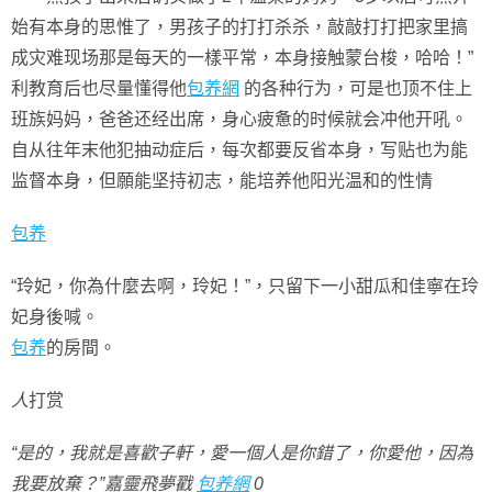
始有本身的思惟了，男孩子的打打杀杀，敲敲打打把家里搞
成灾难现场那是每天的一樣平常，本身接触蒙台梭，哈哈！”
利教育后也尽量懂得他
包养網
的各种行为，可是也顶不住上
班族妈妈，爸爸还经出席，身心疲惫的时候就会冲他开吼。
自从往年末他犯抽动症后，每次都要反省本身，写贴也为能
监督本身，但願能坚持初志，能培养他阳光温和的性情
包养
“玲妃，你為什麼去啊，玲妃！”，只留下一小甜瓜和佳寧在玲
妃身後喊。
包养
的房間。
人
打赏
“是的，我就是喜歡子軒，愛一個人是你錯了，你愛他，因為
我要放棄？”嘉靈飛夢戳
包养網
0