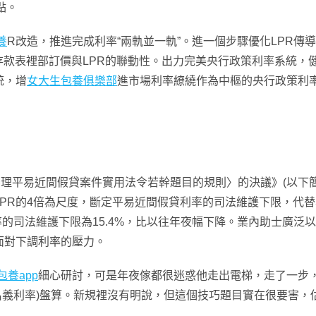
點。
養
R改造，推進完成利率“兩軌並一軌”。進一個步驟優化LPR傳
存款表裡部訂價與LPR的聯動性。出力完美央行政策利率系統，
統，增
女大生包養俱樂部
進市場利率繚繞作為中樞的央行政策利
審理平易近間假貸案件實用法令若幹題目的規則〉的決議》(以下簡
R的4倍為尺度，斷定平易近間假貸利率的司法維護下限，代替本
利率的司法維護下限為15.4%，比以往年夜幅下降。業內助士廣
面對下調利率的壓力。
包養app
細心研討，可是年夜傢都很迷惑他走出電梯，走了一步
R(名義利率)盤算。新規裡沒有明說，但這個技巧題目實在很要害