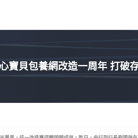
甜心寶貝包養網改造一周年 打破
時光曩昔，這一改造獲得瞭明顯成效。昨日，央行副行長劉國強在