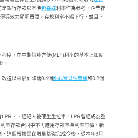
前是銀行存款以基準
包養妹
利率作為參考，企業存
率傳導效力顯明晉陞，存款利率不竭下行，並且下
程度，在中期假貸方便(MLF)利率的基本上加點
步。
，改造以來累計降落0.4個
甜心寶貝包養網
和0.2個
LPR，，經紀人被硬生生拉車。LPR曾經成為重
在浮動利率存款合同中不再應用存款基準利率訂價，新
換，這個轉換是在增量基礎完成今後，從本年3月