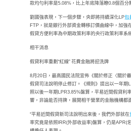
款均勻利率是5.08%，比上年底降落瞭0.8個百分
劉國強表現，下一個步驟，央即將持續深化LP
包
FTP，就是銀行外部資金轉移訂價曲線中，加強
假貸方便利率為中期政策利率的央行政策利率系
相干消息
假貸利率重劃“紅線” 花費金融將迎洗牌
8月20日，最高國民法院宣佈《關於修正〈關於
假貸司法說明停止修訂。《規則》提出以一年期LP
照以後一年期LPR3.85%盤算，平易近間假貸
響，非論能否持牌，展開相干營業的金融機構都
“平易近間假貸新司法說明出來後，我們外部就在
率究竟是依照IRR(外部收益率)盤算，仍是AP
構擔任人表現。