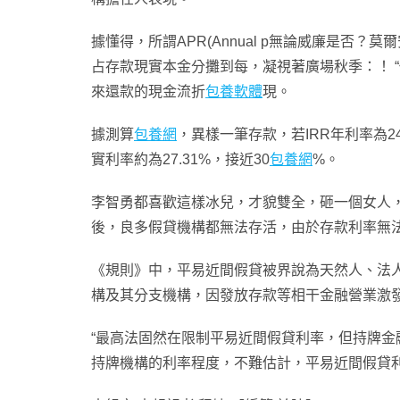
據懂得，所謂APR(Annual p無論威廉是否？
占存款現實本金分攤到每，凝視著廣場秋季：！ “你們誰劫
來還款的現金流折
包養軟體
現。
據測算
包養網
，異樣一筆存款，若IRR年利率為2
實利率約為27.31%，接近30
包養網
%。
李智勇都喜歡這樣冰兒，才貌雙全，砸一個女人，
後，良多假貸機構都無法存活，由於存款利率無
《規則》中，平易近間假貸被界說為天然人、法
構及其分支機構，因發放存款等相干金融營業激
“最高法固然在限制平易近間假貸利率，但持牌金
持牌機構的利率程度，不難估計，平易近間假貸