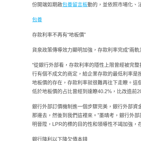
份開端如期啟
包養留言板
動的，並依照市場化、
包養
存款利率不再有“地板價”
貨泉政策傳導效力顯明加強，存款利率完成“兩軌
“從銀行外部看，存款利率的隱性上限曾經被完整
行有個不成文的商定，給企業存款的最低利率是按
地板價的存在，存款利率就很難再往下走瞭。這個
低於地板價的占比曾經到達瞭40.2%，比改造前20
銀行外部訂價機制進一個步驟完美，銀行外部資金
那邊去，然後到我們這裡來。”墨晴考，銀行外
明晉陞，LPR的標的目的性和領導性不竭加強，
銀行降利以下降欠債本錢