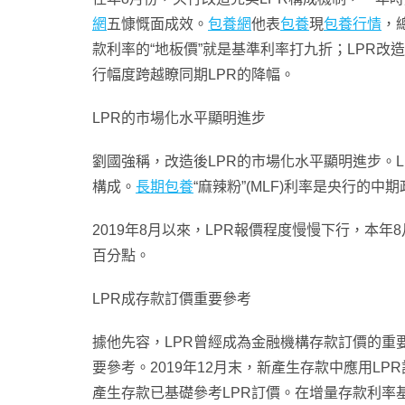
網
五慷慨面成效。
包養網
他表
包養
現
包養行情
，
款利率的“地板價”就是基準利率打九折；LPR
行幅度跨越瞭同期LPR的降幅。
LPR的市場化水平顯明進步
劉國強稱，改造後LPR的市場化水平顯明進步。
構成。
長期包養
“麻辣粉”(MLF)利率是央行的
2019年8月以來，LPR報價程度慢慢下行，本年8
百分點。
LPR成存款訂價重要參考
據他先容，LPR曾經成為金融機構存款訂價的重
要參考。2019年12月末，新產生存款中應用L
產生存款已基礎參考LPR訂價。在增量存款利率