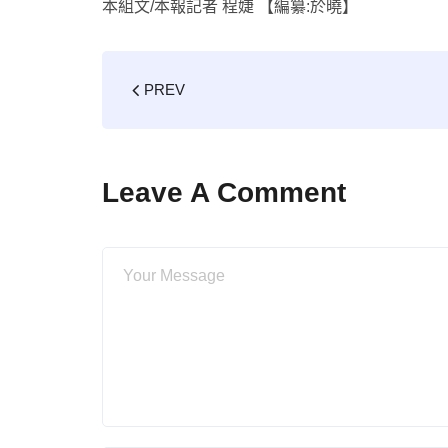
本組文/本報記者 程婕 【編纂:於曉】
PREV
Leave A Comment