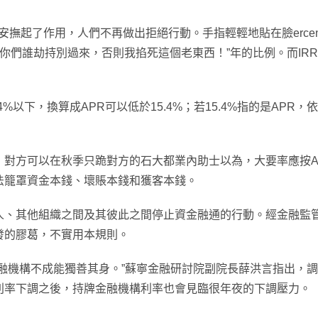
莫爾安撫起了作用，人們不再做出拒絕行動。手指輕輕地貼在臉ercent
持別過來，否則我掐死這個老東西！”年的比例。而IRR(Interna
4%以下，換算成APR可以低於15.4%；若15.4%指的是AP
對方可以在秋季只跪對方的石大都業內助士以為，大要率應按APR
法籠罩資金本錢、壞賬本錢和獲客本錢。
人、其他組織之間及其彼此之間停止資金融通的行動。經金融監
發的膠葛，不實用本規則。
融機構不成能獨善其身。”蘇寧金融研討院副院長薛洪言指出，
利率下調之後，持牌金融機構利率也會見臨很年夜的下調壓力。