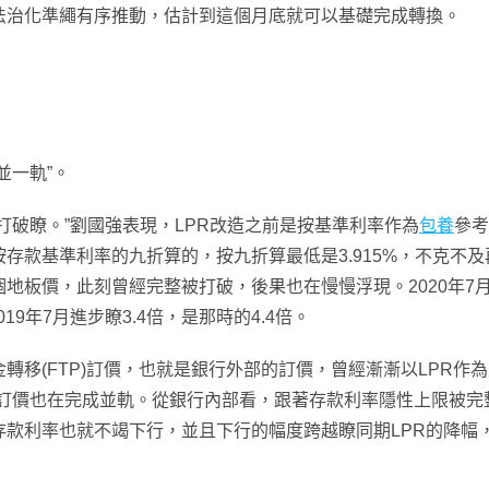
法治化準繩有序推動，估計到這個月底就可以基礎完成轉換。
並一軌”。
打破瞭。”劉國強表現，LPR改造之前是按基準利率作為
包養
參考
存款基準利率的九折算的，按九折算最低是3.915%，不克不
地板價，此刻曾經完整被打破，後果也在慢慢浮現。2020年7月
19年7月進步瞭3.4倍，是那時的4.4倍。
轉移(FTP)訂價，也就是銀行外部的訂價，曾經漸漸以LPR作
部訂價也在完成並軌。從銀行內部看，跟著存款利率隱性上限被完
存款利率也就不竭下行，並且下行的幅度跨越瞭同期LPR的降幅，