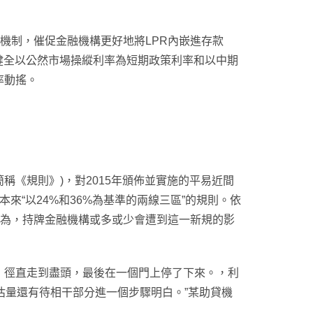
導機制，催促金融機構更好地將LPR內嵌進存款
健全以公然市場操縱利率為短期政策利率和以中期
率動搖。
稱《規則》)，對2015年頒佈並實施的平易近間
來“以24%和36%為基準的兩線三區”的規則。依
泛以為，持牌金融機構或多或少會遭到這一新規的影
，徑直走到盡頭，最後在一個門上停了下來。，利
，估量還有待相干部分進一個步驟明白。”某助貸機