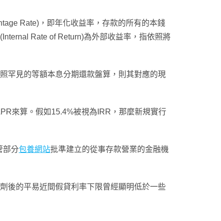
age Rate)，即年化收益率，存款的所有的本錢
l Rate of Return)為外部收益率，指依照將
R，依照罕見的等額本息分期還款盤算，則其對應的現
來算。假如15.4%被視為IRR，那麼新規實行
管部分
包養網站
批準建立的從事存款營業的金融機
調劑後的平易近間假貸利率下限曾經顯明低於一些