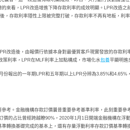
總的來看，LPR改造增進下降存款利率的成效明顯。LPR改造之
改造後，存款利率隱性上限被完整打破，存款利率不再有地板，利
LPR改造後，由報價行依據本身對最優質客戶現實發放的存款利率
中期政策利率，LPR在MLF利率上加點構成，市場化水
包養
平顯明進
月份報出的一年期LPR和五年期以上LPR分辨為3.85%和4.65%
要參考。金融機構存款訂價曩昔重要參考基準利率，此刻重要參考
PR訂價的占比曾經跨越瞭90%，2020年1月1日開端金融機構
基準轉換基礎完成的基本上，還有存量浮動利率存款訂價基準轉