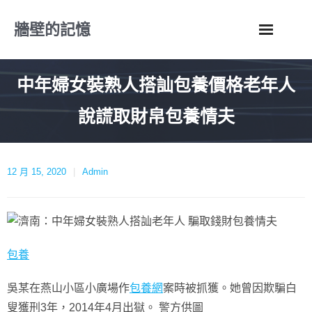
Skip
牆壁的記憶
to
content
中年婦女裝熟人搭訕包養價格老年人
說謊取財帛包養情夫
12 月 15, 2020
Admin
包養
吳某在燕山小區小廣場作
包養網
案時被抓獲。她曾因欺騙白
叟獲刑3年，2014年4月出獄。 警方供圖