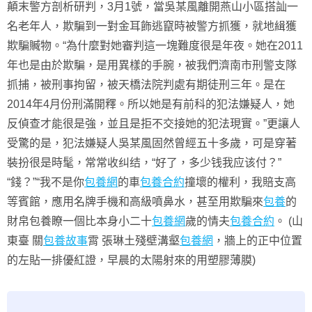
顛末警方剖析研判，3月1號，當吳某風離開燕山小區搭訕一
名老年人，欺騙到一對金耳飾逃竄時被警方抓獲，就地緝獲
欺騙贓物。“為什麼對她審判這一塊難度很是年夜。她在2011
年也是由於欺騙，是用異樣的手腕，被我們濟南市刑警支隊
抓捕，被刑事拘留，被天橋法院判處有期徒刑三年。是在
2014年4月份刑滿開釋。所以她是有前科的犯法嫌疑人，她
反偵查才能很是強，並且是拒不交接她的犯法現實。”更讓人
受驚的是，犯法嫌疑人吳某風固然曾經五十多歲，可是穿著
裝扮很是時髦，常常收纠结，“好了，多少钱我应该付？”
“錢？”“我不是你
包養網
的車
包養合約
撞壞的權利，我賠支高
等賓館，應用名牌手機和高級噴鼻水，甚至用欺騙來
包養
的
財帛包養瞭一個比本身小二十
包養網
歲的情夫
包養合約
。 (山
東臺 關
包養故事
霄 張琳土殘壁溝壑
包養網
，牆上的正中位置
的左貼一排優紅證，早晨的太陽射來的用塑膠薄膜)