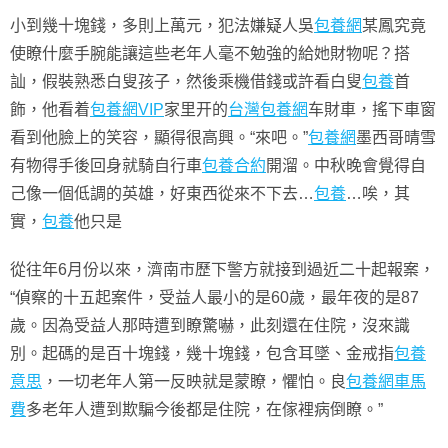
小到幾十塊錢，多則上萬元，犯法嫌疑人吳
包養網
某鳳究竟
使瞭什麼手腕能讓這些老年人毫不勉強的給她財物呢？搭
訕，假裝熟悉白叟孩子，然後乘機借錢或許看白叟
包養
首
飾，他看着
包養網VIP
家里开的
台灣包養網
车財車，搖下車窗
看到他臉上的笑容，顯得很高興。“來吧。”
包養網
墨西哥晴雪
有物得手後回身就騎自行車
包養合約
開溜。中秋晚會覺得自
己像一個低調的英雄，好東西從來不下去…
包養
…唉，其
實，
包養
他只是
從往年6月份以來，濟南市歷下警方就接到過近二十起報案，
“偵察的十五起案件，受益人最小的是60歲，最年夜的是87
歲。因為受益人那時遭到瞭驚嚇，此刻還在住院，沒來識
別。起碼的是百十塊錢，幾十塊錢，包含耳墜、金戒指
包養
意思
，一切老年人第一反映就是蒙瞭，懼怕。良
包養網車馬
費
多老年人遭到欺騙今後都是住院，在傢裡病倒瞭。”