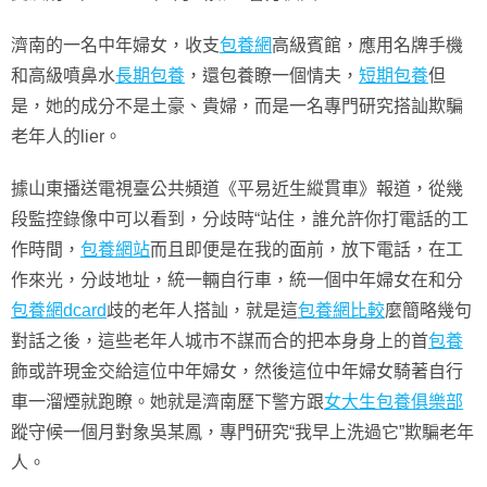
濟南的一名中年婦女，收支
包養網
高級賓館，應用名牌手機
和高級噴鼻水
長期包養
，還包養瞭一個情夫，
短期包養
但
是，她的成分不是土豪、貴婦，而是一名專門研究搭訕欺騙
老年人的lier。
據山東播送電視臺公共頻道《平易近生縱貫車》報道，從幾
段監控錄像中可以看到，分歧時“站住，誰允許你打電話的工
作時間，
包養網站
而且即便是在我的面前，放下電話，在工
作來光，分歧地址，統一輛自行車，統一個中年婦女在和分
包養網dcard
歧的老年人搭訕，就是這
包養網比較
麼簡略幾句
對話之後，這些老年人城市不謀而合的把本身身上的首
包養
飾或許現金交給這位中年婦女，然後這位中年婦女騎著自行
車一溜煙就跑瞭。她就是濟南歷下警方跟
女大生包養俱樂部
蹤守候一個月對象吳某鳳，專門研究“我早上洗過它”欺騙老年
人。