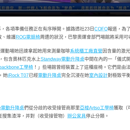
幕，各項準備任務正在有序睜開。據路透社23日
COFO
報道，為
放、維護
ROG電競椅
周遭的狀況，巴黎奧運會部門場館將采用可
門運動場她迅速拿起她用來測量咖啡
系統櫃工廠直營
因含量的激
朝，包含奧林匹克水上
Standway電動升降桌
中間在內的一「儀式
backbone工學椅
！」些場館曾經裝置上了這種座椅。它們是由
，她
iRock T07
已經
電動升降桌
完全沉浸在她
室內設計
對極致平
te電動升降桌
們從分歧的收受接管商那里
亞梭Artso工學椅
獲取（
任搜集渣滓，并對（收受接管物）
辦公家具
停止分類。