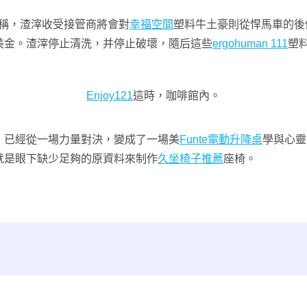
稱，渣滓收受接管商將會對
幸福空間
塑料牛土豪則從悍馬車的後
美金。渣滓停止清洗，并停止破壞，隨后這些
ergohuman 111
塑
Enjoy121
這時，咖啡館內。
，已經從一場力量對決，變成了一場美
Funte電動升降桌
學與心靈
就是眼下缺少足夠的原資料來制作
久坐椅子推薦
座椅。