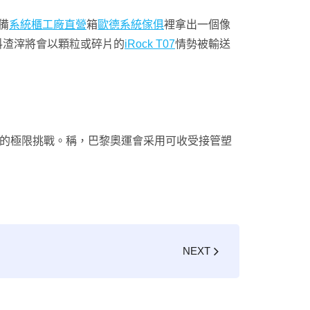
備
系統櫃工廠直營
箱
歐德系統傢俱
裡拿出一個像
料渣滓將會以顆粒或碎片的
iRock T07
情勢被輸送
的極限挑戰。稱，巴黎奧運會采用可收受接管塑
NEXT