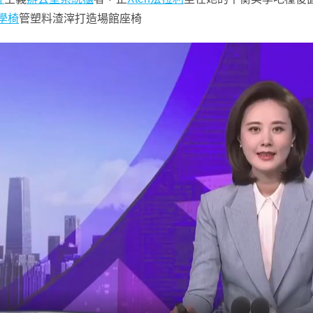
工學椅
管塑料渣滓打造場館座椅