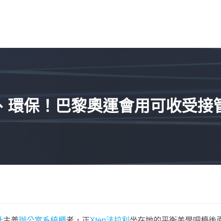
、環保！巴黎奧運會用可收受接
計
主義
辦公室系統櫃
者，正
Xten法拉利
坐在她的平衡美學吧檯後