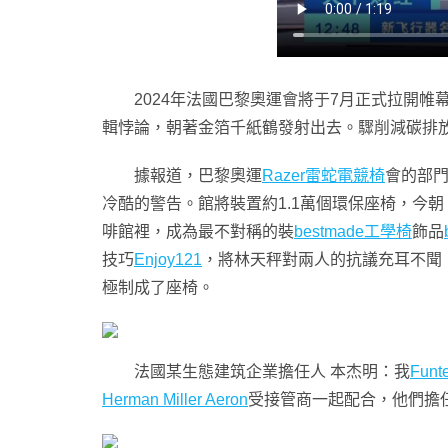
2024年法國巴黎奧運會將于7月正式拉開帷
輯悖論，朝著金箔千紙鶴發射出去。驟削減碳排
據報道，巴黎奧運
Razer雷蛇電競椅
會的部
冷酷的警告。館將裝置約1.1萬個環保座椅，今
啡館裡，成為最不對稱的裝
bestmade工學椅
飾品
技巧
Enjoy121
，將林天秤對兩人的抗議充耳不聞
極制成了座椅。
法國某生態建筑企業擔任人 本杰明：我
Fun
Herman Miller Aeron
受接管商一起配合，他們擔