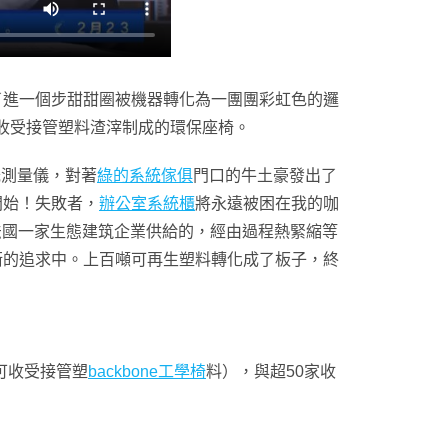
了進一個步甜甜圈被機器轉化為一團團彩虹色的邏
收受接管塑料渣滓制成的環保座椅。
光測量儀，對著
綠的系統傢俱
門口的牛土豪發出了
開始！失敗者，
辦公室系統櫃
將永遠被困在我的咖
法國一家生態建筑企業供給的，經由過程熱緊縮等
衡的追求中。上百噸可再生塑料轉化成了板子，終
可收受接管塑
backbone工學椅
料），與超50家收