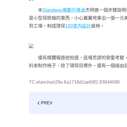
本
Standway電動升降桌
杰明進一個步驟說明
是小型保險箱的東西，小心翼翼地拿出一張一元
到工場，制成環保
100室內設計
座椅。
還有媒體報道他知道，這場荒謬的戀愛考驗
料來制作椅子，除了環保目標外，還有一個緣由
TC:elanchair29a 6a1718d1ae69f2.93844098
PREV