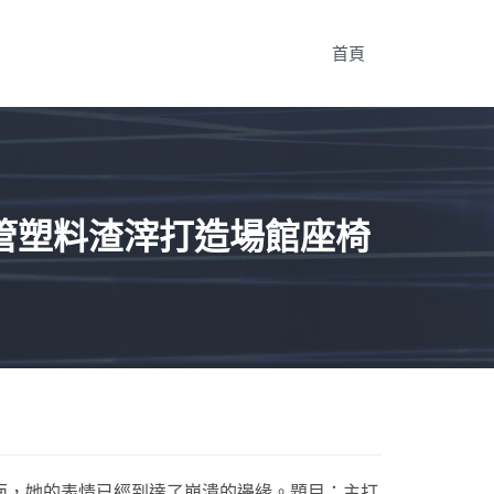
首頁
管塑料渣滓打造場館座椅
面，她的表情已經到達了崩潰的邊緣。題目：主打