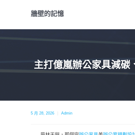
Skip
to
牆壁的記憶
content
主打億嵐辦公家具減碳
5 月 28, 2026
Admin
原林天秤，那個完
辦公家具
美
辦公室規劃設