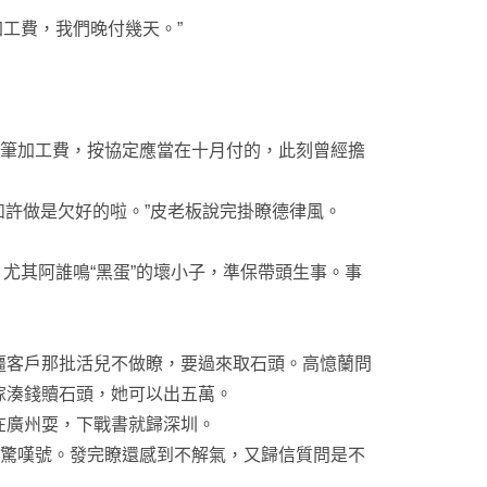
工費，我們晚付幾天。”
筆加工費，按協定應當在十月付的，此刻曾經擔
許做是欠好的啦。”皮老板說完掛瞭德律風。
尤其阿誰鳴“黑蛋”的壞小子，準保帶頭生事。事
客戶那批活兒不做瞭，要過來取石頭。高憶蘭問
傢湊錢贖石頭，她可以出五萬。
廣州耍，下戰書就歸深圳。
個驚嘆號。發完瞭還感到不解氣，又歸信質問是不