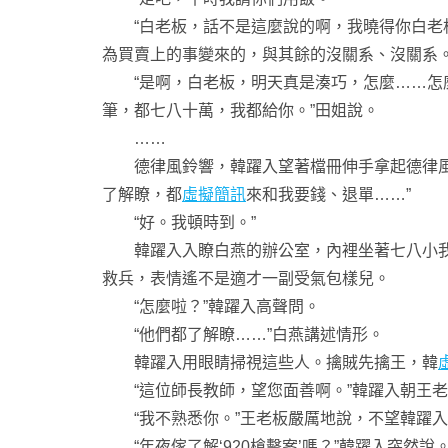
“白老板，話不是這麼說的啊，我曉得你白老板
為買賣上的事變來的，與其餘的沒關系、沒關系
“是啊，白老板，明天真是湊巧，怎麼……怎麼
筆，都七八十萬，我都給你。”田姐說。
……
德律風鈴響，韓躍入望著檔冊伸手拿起德律風。
了解瞭，都
虛擬簡訊
來和我要錢、退單……”
“好。我頓時到。”
韓躍入入瞭白燕的辦公室，內裡坐著七八小我私
救兵，表情遙不是適才一副受氣包樣兒。
“怎麼啦？”韓躍入高聲問。
“他們都了解瞭……”白燕講述情形。
韓躍入用眼睛掃視這些人。擒賊先擒王，韓
“這位師長教師，望您面善啊。”韓躍入朝王老
“我不熟悉你。”王老板嚴厲地說，不望韓躍入
“年夜傢了解‘920槍擊案’嗎？”韓躍入突然說