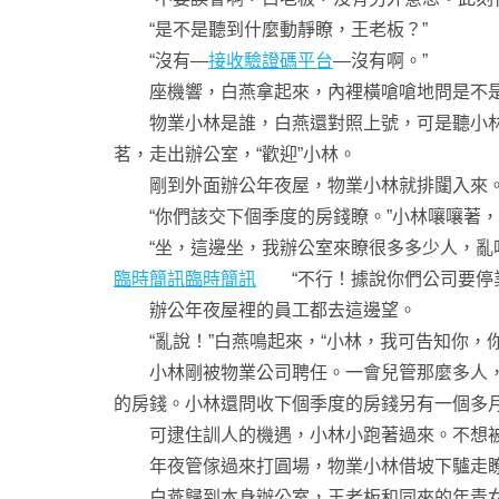
“是不是聽到什麼動靜瞭，王老板？”
“沒有—
接收驗證碼平台
—沒有啊。”
座機響，白燕拿起來，內裡橫嗆嗆地問是不是
物業小林是誰，白燕還對照上號，可是聽小林
茗，走出辦公室，“歡迎”小林。
剛到外面辦公年夜屋，物業小林就排闥入來。
“你們該交下個季度的房錢瞭。”小林嚷嚷著，
“坐，這邊坐，我辦公室來瞭很多多少人，亂哄
臨時簡訊
臨時簡訊
“不行！據說你們公司要停業
辦公年夜屋裡的員工都去這邊望。
“亂說！”白燕鳴起來，“小林，我可告知你，你
小林剛被物業公司聘任。一會兒管那麼多人，
的房錢。小林還問收下個季度的房錢另有一個多
可逮住訓人的機遇，小林小跑著過來。不想被
年夜管傢過來打圓場，物業小林借坡下驢走
白燕歸到本身辦公室，王老板和同來的年青女