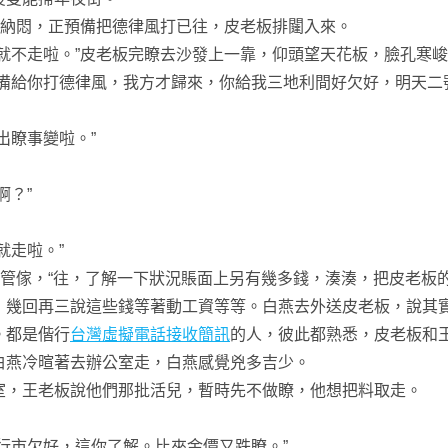
納悶，正預備把德律風打已往，皮老板排闥入來。
不走啦。”皮老板完瞭去沙發上一靠，仰頭望天花板，臉孔寒峻
給你打德律風，我方才歸來，你給我三地利間好欠好，明天二
瞭事變啦。”
？”
走啦。”
管傢，“往，了解一下狀況賬面上另有幾多錢，湊湊，把皮老板的
幾回再三說這些錢等著動工資等等。白燕去外送皮老板，說其實
。都是偕行
台灣虛擬電話接收簡訊
的人，彼此都熟悉，皮老板和
燕冷暄著去辦公室走，白燕感覺兇多吉少。
，王老板說他們那批活兒，暫時先不做瞭，他想把料取走。
市欠好，這你了解。比來金價又跌瞭。”