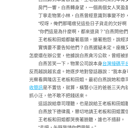
房門一響，白燕轉身望，一個高個女人笑盈盈地
丁寧走物業小林，白燕曾經意識到事變不妙，她
“哎呀，俺們那噶瘩兒這些日子貨走的欠好啊，
“你們這是為什麼啊，都來退貨？”白燕問他們
王老板和田姐都皺著眉頭，搶著抱怨，說經濟
實情要不要告知他們？白燕遲疑未定。座機又響
怎麼還在辦公室，他據說白燕貪污公款，曾經被
白燕苦笑一下，物業公司說本身
台灣接碼平
反而越說越玄虛。她逐步地對發話器說：“我本身
光察看興隆店王老板和田姐。最初白燕說她和章
收簡訊
是不置信，就算，橫豎小汪的爸爸三天內
抓小汪，他不敢不把錢送來。
這話說給章司理聽，也是說給王老板和田姐聽
白燕放下德律風，懇切地請王老板和田姐置信
王老板和田姐都哭喪著臉聽，誰也不措辭。
“走吧，午時我請你們用飯。”