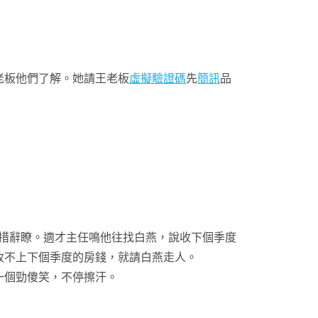
老板他們了解。她請王老板
虛擬驗證碼
先
簡訊
品
措辭瞭。適才主任鳴他往找白燕，說收下個季度
收不上下個季度的房錢，就請白燕走人。
一個勁傻笑，不停擦汗。