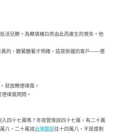
批活兒瞭。為瞭填補白燕由此而產生的喪失，他
姓黃的，聽著聽著才明確，這是新疆的客戶——便
，就放瞭德律風。
打德律風問問。
入四十七萬嗎？年夜管傢說四十七萬，有二十萬
四萬八，二十萬減
台灣簡訊
往十四萬八，不是還剩