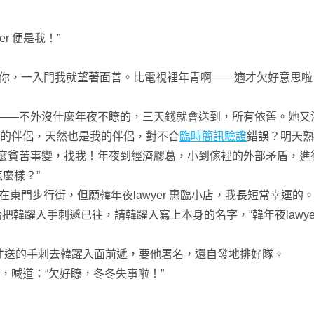
r 便是我！”
熟悉你，一入門我就望著面善。比電視裡年青啊——適才欠好意思
—不外沒什麼年夜不瞭的，三天錢就會送到，所有依舊。她又
燕的伴侶，天然也是我的伴侶，對不合
臨時簡訊驗證
錯誤？明天熟
什麼貧苦事變，找我！年夜到經濟膠葛，小到傢裡的外部矛盾，進
怎麼樣？”
在東門步行街，但願韓年夜lawyer 惠臨小店，我長短常幸運的
哈哈把韓躍入手刺遞已往，請韓躍入寫上本身的名字，“韓年夜lawy
送的手刺去韓躍入面前遞，要他署名，還自發地排好隊。
喊道：“欠好瞭，冬冬失事啦！”