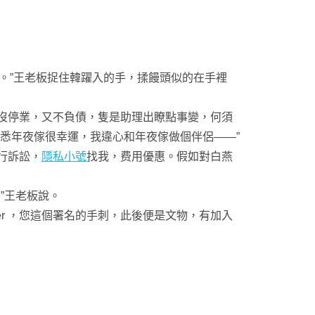
啦。”王老板捉住韓躍入的手，揉饅頭似的在手裡
沒停業，又不負債，隻是助理出瞭點事變，何須
悉年夜傢很幸運，我違心和年夜傢做個伴侶——”
行訴訟，
隱私小號
找我，费用優惠。假如對白燕
。”王老板說。
er ，您這個署名的手刺，此後便是文物，有加入