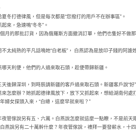
。
冬打德律風，但是每次都是“您撥打的用戶不在辦事區”。
來，急速鳴“冬冬”。
個月的那批訂貨，因為俄羅斯方面撤消訂單，他們也隻好不做那
太純熟的平凡話鳴她“白老板”， 白燕認為是放印子錢的阿誰
哪天利便，他們的人過來取石頭，趁便帶歸新疆。
後歸深圳，到時辰請新疆的客戶過來取石頭。新疆客戶說“好”
來怎麼辦？她抓起德律風放下，放下又抓起來，想給湖南何處
婦女探頭入來，“白總，這麼早就來啦？”
管傢說另有五、六萬。白燕說怎麼就這麼一點瞭，不是前天剛
。白燕說另有二十萬幹什麼？年夜管傢說，禮拜一要發薪水，十