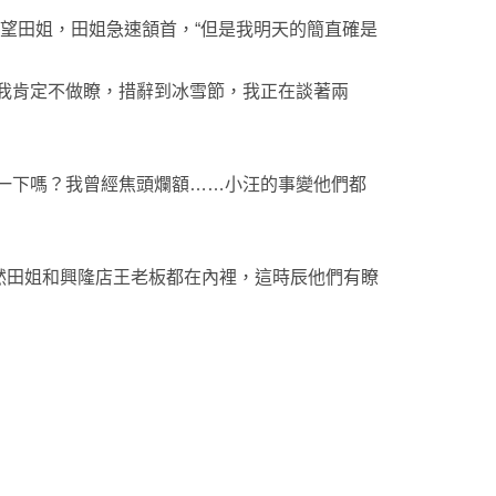
望田姐，田姐急速頷首，“但是我明天的簡直確是
我肯定不做瞭，措辭到冰雪節，我正在談著兩
一下嗎？我曾經焦頭爛額……小汪的事變他們都
田姐和興隆店王老板都在內裡，這時辰他們有瞭