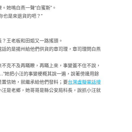
她鳴白燕一聲“白蜜斯”。
也是來退貨的吧？”
？王老板和田姐又一路搖頭。
話的是揚州給他們供貨的章司理，章司理問白燕
來不克不及再瞞瞭，再瞞上來，事變蓋不住不說，
…”她把小汪的事變梗概其說一遍，說著傍邊用餘
是置信她，就繼承給他們發料；要
台灣虛擬電話接
小汪是老鄉，她哥哥是縣公安局科長，說抓小汪就