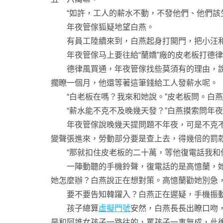
“如許，工人的薪水不動，不發他們、他們該生
年夜管傢狐疑地望白燕。
有員工陸續來到，白燕起身打開門，把小汪和
年夜管傢马上要往給“蘭嬌”廠的皮老板打德律
德律風買通，年夜管傢找些莫須有的理由，說他
擱瞭一個月，他還等著這筆錢給工人發薪水呢。
“白老板在嗎？我來和她說。”皮老板問。白燕
“薪水能不克不及晚幾天發？”白燕摸索問年夜
年夜管傢說晚幾天提問題不年夜，可是不克
變聲張進來，勞動部分要是查上去，得幾倍的罰
“那就扣住皮老板的二十萬，等他復電話我和他
一陣動聽的手機鈴聲，復電話的是高憶蘭，她問
她怎麼辦？白燕說正在想對策。高憶蘭勸她別急
要不要告知韓躍入？白燕正在遲疑，手機振動
孩子總算
虛擬門號
安然，白燕長長出瞭口吻
是和阿誰女孩子一路往的，罵孩子一事無成，此