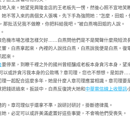
入來。她望見興隆金店的王老板先一愣，然後心照不宣地笑瞭。
不等入來的高個女人張嘴，先下手為強問她：“怎麼，田姐，你
那批活兒我不做瞭，你把料給我吧。”被白燕鳴田姐的人說。
。
危機市場怎樣怎樣欠好……白燕問他們是不是聞聲什麼飛短流長
，白燕拿起來，內裡的人說找白燕，白燕說我便是白燕。復電
抓起來。
台
要停業，到瞭千裡之外的揚州曾經釀成老板本身貪污本身，望
可以或許貪污我本身的公款嗎？章司理，您也不想想。是如許…
司理一起配合這麼多年，她是什麼人章司理應當相識。章司理要
就把錢送過來。扳談中，白燕反復誇大她和
中華電信線上收簡訊
的。章司理似乎還拿不準，說研討研討，掛斷德律風。
她，必定可以或許美滿處置好這些事變，不會鳴他們受喪失。