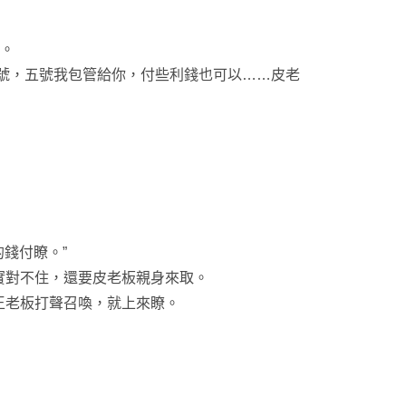
。
號，五號我包管給你，付些利錢也可以……皮老
錢付瞭。”
對不住，還要皮老板親身來取。
王老板打聲召喚，就上來瞭。