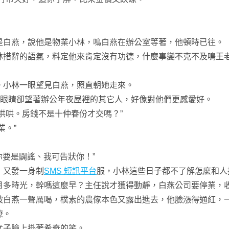
白燕，說他是物業小林，鳴白燕在辦公室等著，他頓時已往。
措辭的語氣，料定他來肯定沒有功德，什麼事變不克不及鳴王
小林一眼望見白燕，照直朝她走來。
眼睛卻望著辦公年夜屋裡的其它人，好像對他們更感愛好。
哄。房錢不是十仲春份才交嗎？”
。”
要是闢謠、我可告狀你！”
又發一身制
SMS 短訊平台
服，小林這些日子都不了解怎麼和人
月多時光，幹嗎這麼早？主任說才獲得動靜，白燕公司要停業，
白燕一聲厲喝，樸素的農傢本色又露出進去，他臉漲得通紅，
瞭。
子臉上掛著希奇的笑。