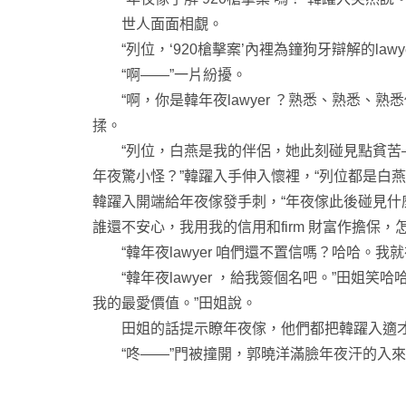
世人面面相覷。
“列位，‘920槍擊案’內裡為鐘狗牙辯解的lawye
“啊——”一片紛擾。
“啊，你是韓年夜lawyer ？熟悉、熟悉、
揉。
“列位，白燕是我的伴侶，她此刻碰見點貧苦—
年夜驚小怪？”韓躍入手伸入懷裡，“列位都是白
韓躍入開端給年夜傢發手刺，“年夜傢此後碰見
誰還不安心，我用我的信用和firm 財富作擔保，
“韓年夜lawyer 咱們還不置信嗎？哈哈。我就
“韓年夜lawyer ，給我簽個名吧。”田姐笑
我的最愛價值。”田姐說。
田姐的話提示瞭年夜傢，他們都把韓躍入適才
“咚——”門被撞開，郭曉洋滿臉年夜汗的入來，