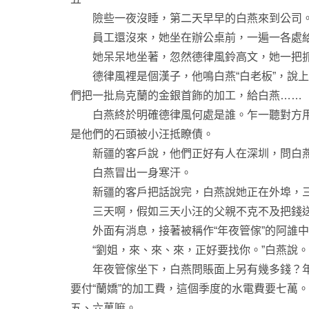
險些一夜沒睡，第二天早早的白燕來到公司
員工還沒來，她坐在辦公桌前，一遍一各處給夏
她呆呆地坐著，忽然德律風鈴高文，她一把抓起
德律風裡是個漢子，他鳴白燕“白老板”，說上
們把一批烏克蘭的金銀首飾的加工，給白燕……
白燕終於明確德律風何處是誰。乍一聽對方用不
是他們的石頭被小汪抵瞭債。
新疆的客戶說，他們正好有人在深圳，問白燕
白燕冒出一身寒汗。
新疆的客戶把話說完，白燕說她正在外埠，三天
三天啊，假如三天小汪的父親不克不及把錢送
外面有消息，接著被稱作“年夜管傢”的阿誰中年
“劉姐，來、來、來，正好要找你。”白燕說。
年夜管傢坐下，白燕問賬面上另有幾多錢？年夜
要付“蘭嬌”的加工費，這個季度的水電費要七萬
五、六萬嘛。