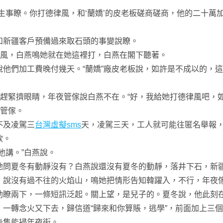
事瞭。你打德律風，和‘蘭嬌’的皮老板磋商磋商，他的二十萬加
新疆客戶預備過來取石頭的事變說瞭。
風，白燕鳴她就在她這裡打，白燕在閣下聽著。
們加工費晚付幾天。“蘭嬌”廠皮老板說，如許是不成以的，這
趕緊擠眼睛，年夜管傢說白燕不在。“好，我給她打德律風吧，如
管傢。
不及凌駕三
台灣虛擬sms
天，凌駕三天，工人就可能往匿名舉報，
款。
講。”白燕說。
夏冬有動靜沒有？白燕說還沒有夏冬的動靜，落井下石，新疆
，說沒有過不往的火焰山，鳴她把情形告知韓躍入，不行，年夜
瞭兩下，一條短訊泛起。關上望，是兒子的。夏冬說，他此刻在
，一轉念火又下去，歸信道“歸來和你算賬，逃學”，前面加上三
後隻能掃年夜街。