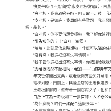
快要午時也不見“蘭嬌”廠皮老板復電話，白燕
“白老板，我來取錢來啦。明天取不走錢，我就
“皮老板，是如許，我周轉有些難題，我正預備
板，品茗。”
“白老板，你不要借題發揮啦，我了解你這裡出
“誰告知你的？！”白燕一激靈。
“哈哈，此刻是信息時期啦，什麼可以瞞的住啊
“沒有啊，我這裡沒有失事情啊。”
“我不管你這裡出沒有失事情，你把錢給我我就
“皮老板既然不願相助，老劉——”白燕鳴年夜
年夜管傢開出支票，皮老板倒有些欠好意思，
電梯到瞭，門關上，興隆金店的王老板進去
王老板胖胖的，還帶著一個窈窕女子。他和白
白燕正在為王老板加工一批首飾，入瞭辦公室
“為什麼啊？咱們一起配合這麼多年。”
“不要誤會啊，白老板，沒有另外意思。此刻行