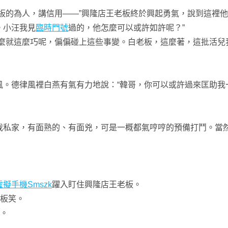
的為人，講信用——”興隆店王老板終於興起勇氣，說到這裡他
。小汪我見
臨時門號
過的，他怎麼可以或許如許呢？”
就這麼巧呢，偏偏碰上這些事變。白老板，這麼著，這批活兒
德律風裡白燕有氣有力地說：“韓哥，你可以或許過來匡助我
家，有面熟的、有面兇，可是一概都氣哼哼的預備打鬥。當然
虛擬手機
Smszk
躍入盯住興隆店王老板。
板笑。
。
。