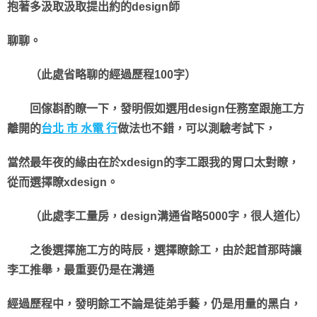
抱著多汲取汲取提出約的design師
聊聊。
（此處省略聊的經過歷程100字）
回傢斟酌瞭一下，發明假如選用design任務室跟施工方
離開的
台北 市 水電 行
做法也不錯，可以測驗考試下，
當然最年夜的緣由在於xdesign的李工跟我的胃口太對瞭，
從而選擇瞭xdesign。
（此處李工量房，design溝通省略5000字，很人道化）
之後選擇施工方的時辰，選擇瞭餘工，由於起首那時讓
李工推舉，最重要仍是在溝通
經過歷程中，發明餘工不論是徒弟手藝，仍是用量的黑白，