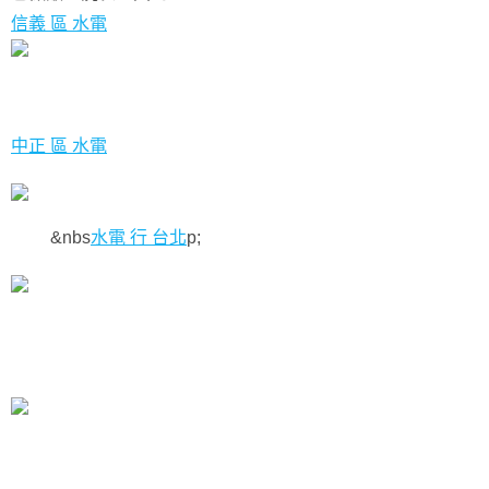
信義 區 水電
中正 區 水電
&nbs
水電 行 台北
p;