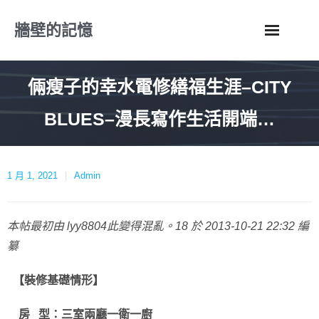
Skip
牆壁的記憶
to
content
倆瘦子的幸水電修繕福生涯–CITY
BLUES–漫長寫作生活開端…
1 月 1, 2021
Admin
本帖最初由 lyy8804此變得混亂。18 於 2013-10-21 22:32 編
纂
【裝修基礎情形】
房 型：三室兩廳一衛一廚