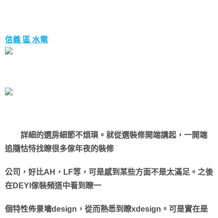
信義 區 水電
詳細的選房細節不煩瑣。就從選裝修開端講起，一開端
追隨怙恃找瞭很多傢年夜的裝修
公司，好比AH，LF等，可是感到某些方面不是太滿足。之後
在DEYI傢裝頻道中看到瞭一
個特性佈景墻design，從而熟悉到瞭xdesign。可是實在是