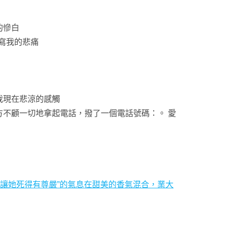
的慘白
改寫我的悲痛
我現在悲涼的感觸
不顧一切地拿起電話，撥了一個電話號碼：。 愛
讓她死得有尊嚴”的氣息在甜美的香氣混合，業大