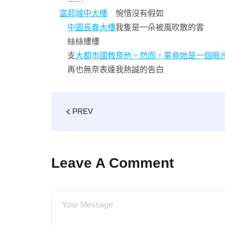
富邦城中大樓
惋惜沒有假如
中園長春大樓
我隻是一朵被風吹散的雲
絲絲縷縷
支
大都市國教育他。然而，畢竟她是一個眼
再也無奈表達我熱誠的告白
PREV
Leave A Comment