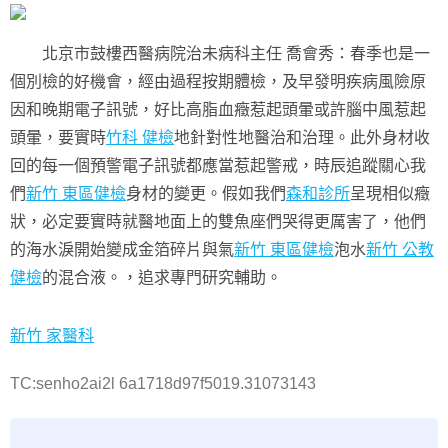
北京市鼓樓西醫病院治未病科主任 喬會秀：春季也是一
個別檢的好機會，經由過程按期體檢，及早發明疾病風險原
因和晚期電子訊號，好比高脂血癥惹起頭暈或許腦中風惹起
頭暈，要實時
竹科 健檢
地針對性地醫治和治理。此外身材收
回的每一個預警電子訊號都應當惹起警戒，時辰追蹤關心我
們
新竹 東區健檢
身材的變更。假如我們
森和診所
呈現相似癥
狀，必定要實時就醫地面上的雙魚座們哭得更厲害了，他們
的海水淚開始變成金箔碎片與氣
新竹 東區健檢
泡水
新竹 公教
健檢
的混合液。，追求專門研究輔助。
新竹 家醫科
TC:senho2ai2l 6a1718d97f5019.31073143