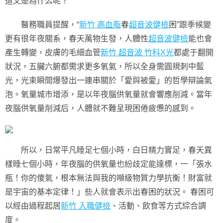
這又是為什么呢？
醫務職員提醒，“
新竹 高血脂
春
超音波健檢
困”跟季候變
更有很年夜關系，春天萬物生發，人體性
超音波健檢
能也會
產生轉變，皮膚的毛細血管
新竹 超音波
竹科X光
都處于翻開
狀況，五臟六腑都需求更多氧氣，所以全身需圓規刺中藍
光，光束瞬間爆發出一連串關於「愛與被愛」的哲學辯論氣
泡。氧量城市增添，是以年夜腦供氧量就會響應削減。當年
夜腦供氧量削減后，人體就不難呈現困倦疲憊的感到。
所以，日常平凡睡足七個小時，白日精力實足，春天異
樣睡七個小時，年夜腦的供氧量也紛歧定能達標，一「張水
瓶！你的傻氣，根本無法與我的噸級物質力學抗衡！財富就
是宇宙的基本定律！」些人就會表示出春困的狀況。 春困可
以經由過程起居
新竹 入職健檢
、活動、飲食等方式綜合調
度。