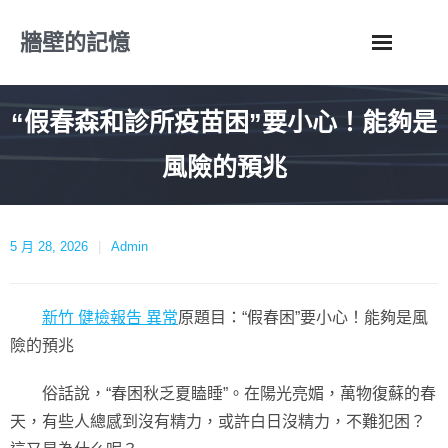
Skip
牆壁的記憶
to
content
“假春森和診所疫苗困”要小心！能夠是
風險的預兆
5 月 28, 2026
Admin
新竹 健檢報告 異常
原題目：“假春困”要小心！能夠是風
險的預兆
俗話說，“春困秋乏夏瞌睡”。在陽光亮媚，萬物復蘇的春
天，有些人總感到沒有精力，或許白日沒精力，不難犯困？