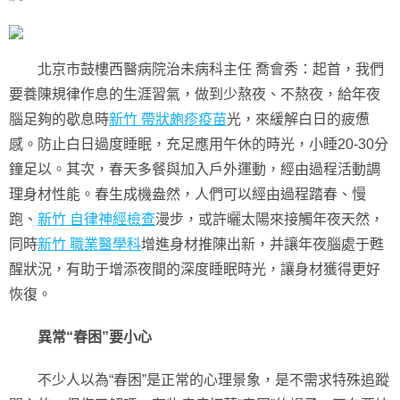
北京市鼓樓西醫病院治未病科主任 喬會秀：起首，我們
要養陳規律作息的生涯習氣，做到少熬夜、不熬夜，給年夜
腦足夠的歇息時
新竹 帶狀皰疹疫苗
光，來緩解白日的疲憊
感。防止白日過度睡眠，充足應用午休的時光，小睡20-30分
鐘足以。其次，春天多餐與加入戶外運動，經由過程活動調
理身材性能。春生成機盎然，人們可以經由過程踏春、慢
跑、
新竹 自律神經檢查
漫步，或許曬太陽來接觸年夜天然，
同時
新竹 職業醫學科
增進身材推陳出新，并讓年夜腦處于甦
醒狀況，有助于增添夜間的深度睡眠時光，讓身材獲得更好
恢復。
異常“春困”要小心
不少人以為“春困”是正常的心理景象，是不需求特殊追蹤