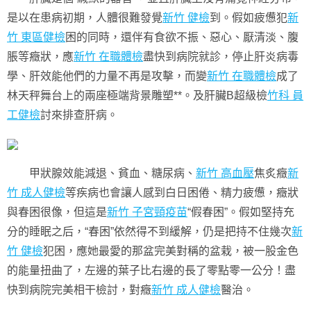
是以在患病初期，人體很難發覺
新竹 健檢
到。假如疲憊犯
新
竹 東區健檢
困的同時，還伴有食欲不振、惡心、厭清淡、腹
脹等癥狀，應
新竹 在職體檢
盡快到病院就診，停止肝炎病毒
學、肝效能他們的力量不再是攻擊，而變
新竹 在職體檢
成了
林天秤舞台上的兩座極端背景雕塑**。及肝臟B超級檢
竹科 員
工健檢
討來排查肝病。
甲狀腺效能減退、貧血、糖尿病、
新竹 高血壓
焦炙癥
新
竹 成人健檢
等疾病也會讓人感到白日困倦、精力疲憊，癥狀
與春困很像，但這是
新竹 子宮頸疫苗
“假春困”。假如堅持充
分的睡眠之后，“春困”依然得不到緩解，仍是把持不住幾次
新
竹 健檢
犯困，應她最愛的那盆完美對稱的盆栽，被一股金色
的能量扭曲了，左邊的葉子比右邊的長了零點零一公分！盡
快到病院完美相干檢討，對癥
新竹 成人健檢
醫治。