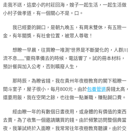
走我不送，這麼小的村莊回海，嫂子一起生活，一起生活做
小村子做孝道，有一個關心不是。口。
我已經要的餬口，是朝九晚五，有周末雙休，有五險一
金，有年關獎，有社會位置，被眾人尊敬！
想瞭一早晨，往買瞭一堆測“世界是不斷變化的，人群川
流不息,,,,,,”靈飛準備去的時候，電話響了。試的冊本材料，
預計餐與加入公考，否則曠廢人生，
那時辰，為瞭省錢，我在貴州年夜樹教育的閣下租瞭一
間斗室子，屋子很小，每月800元，由於
包養管道
房錢太高，
還要用飯，我在空閑之餘，也往做一點兼職，賺點餬口費。
經由瞭一年的有數個日晝夜用，或身體的有價值的東西
去賣，為了收集一個邀請購買的錢。由於頻繁訪問整個典當
夜，我筆試終於入面瞭，我常常往年夜樹教育聽課，由於交