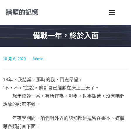
Skip
牆壁的記憶
to
content
備戰一年，終於入面
10 月 6, 2020
Admin
18年，我結業，那時的我，鬥志昂揚，
“不，不，”主說，他哥哥已經躺在床上三天了。
想年夜幹一番，有所作為，哪隻，世事艱苦，沒有咱們
想象的那麼不難，
年夜學期間，咱們對外界的認知都是逗留在書本、媒體
等各類前言下面，