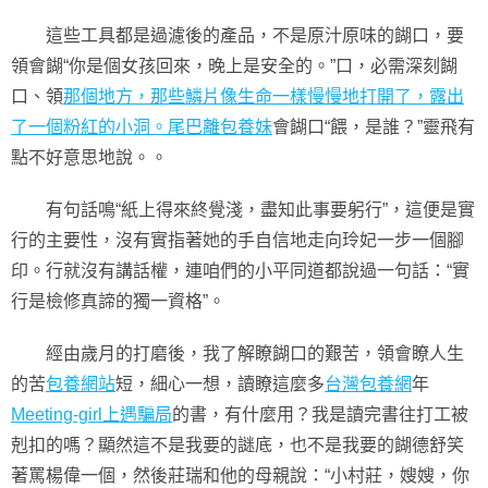
這些工具都是過濾後的產品，不是原汁原味的餬口，要
領會餬“你是個女孩回來，晚上是安全的。”口，必需深刻餬
口、領
那個地方，那些鱗片像生命一樣慢慢地打開了，露出
了一個粉紅的小洞。尾巴離包養妹
會餬口“餵，是誰？”靈飛有
點不好意思地說。。
有句話鳴“紙上得來終覺淺，盡知此事要躬行”，這便是實
行的主要性，沒有實指著她的手自信地走向玲妃一步一個腳
印。行就沒有講話權，連咱們的小平同道都說過一句話：“實
行是檢修真諦的獨一資格”。
經由歲月的打磨後，我了解瞭餬口的艱苦，領會瞭人生
的苦
包養網站
短，細心一想，讀瞭這麼多
台灣包養網
年
Meeting-girl上遇騙局
的書，有什麼用？我是讀完書往打工被
剋扣的嗎？顯然這不是我要的謎底，也不是我要的餬德舒笑
著罵楊偉一個，然後莊瑞和他的母親說：“小村莊，嫂嫂，你