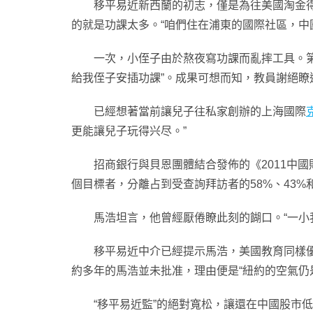
移平易近新西蘭的初志，僅是為往美國淘金得到
的就是功課太多。“咱們住在浦東的國際社區，中
一次，小侄子由於熬夜寫功課而亂摔工具。第二
給我侄子安插功課”。成果可想而知，教員謝絕瞭
已經想著當前讓兒子往私家創辦的上海國際
更能讓兒子玩得兴尽。”
招商銀行與貝恩團體結合發佈的《2011中國
個目標者，分離占到受查詢拜訪者的58%、43%和
馬浩坦言，他曾經厭倦瞭此刻的餬口。“一小我
移平易近中介已經提示馬浩，美國教育同樣優質，
約多年的馬浩並未批准，理由便是“紐約的空氣仍
“移平易近監”的絕對寬松，讓還在中國股市低谷