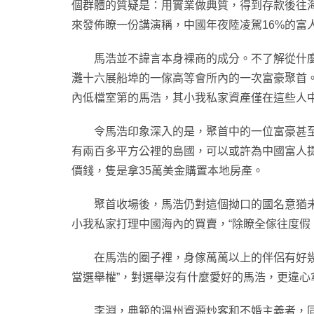
個群體的質疑是：用實業做典質，得到存款後往海
來發佈瞭一份講演稱，中國年夜陸凌駕16%的富
馬浩並不諱言本身裸商的成分。不了解從什麼時
灘十六展船埠的一傢高等會所內的一次富豪聚首
內低檔室第的馬浩，其小我私家資產僅在這些人
令馬浩印象深入的是，聚首中的一位富豪甚至拿
有兩百多平方公裡的島國，可以或許為中國富人提
價錢，隻是拿35萬美金購置本地房產。
聚首收場後，馬浩仍對這個拗口的國名意猶未絕
小我私家打理中國海內的買賣，“除瞭全傢往度假
在馬浩的圈子裡，身傢萬萬以上的伴侶有好幾位
當選舉權”，對選舉沒有什麼愛好的馬浩，更違心
李淵，典範的溫州資源炒客和不婚主義者，同樣