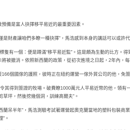
預備是富人抉擇移平易近的最重要因素。
是財產讓咱們多瞭一種抉擇”，馬浩感到本身的講話可以或許代
隻有一個：便是蹲滿“移平易近監”。這是頗為生動的比方。得
將被撤消。依照新西蘭的政策，從初次進境之日起，2年內，每年
66個國傢的護照，彼時正在紐約運營一傢外貿公司的他，免簽
令其得到簽證的牧場。破費瞭1000萬元人平易近幣的他，領有
剪草坪，然後挖幾個洞，訓練高爾夫”。
蘭呆半年”，馬浩測驗考試著運營起奧克蘭當地的塑料包裝商業
理”。