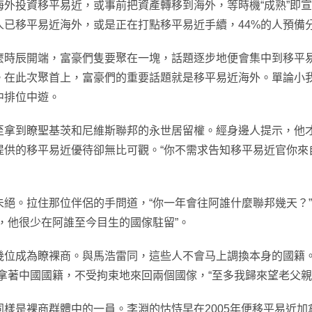
外投資移平易近，或事前把資產轉移到海外，等時機“成熟”即
人已移平易近海外，或是正在打點移平易近手續，44%的人預備
辰開端，富豪們隻要聚在一塊，話題逐步地便會集中到移平易近
。在此次聚首上，富豪們的重要話題就是移平易近海外。單論小
中排位中遊。
到瞭聖基茨和尼維斯聯邦的永世居留權。經身邊人提示，他才
供的移平易近優待卻無比可觀。“你不需求告知移平易近官你來
。拉住那位伴侶的手問道，“你一年會往阿誰什麼聯邦幾天？”
，他很少在阿誰至今目生的國傢駐留”。
成為瞭裸商。與馬浩雷同，這些人不會马上調換本身的國籍。
拿著中國國籍，不受拘束地來回兩個國傢，“至多我歸來望老父親
是裸商群體中的一員。李淵的怙恃早在2005年便移平易近加