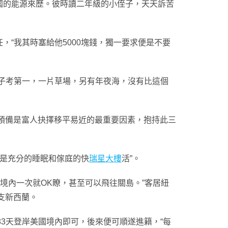
的能源來歷。彼時讀二年級的小侄子，天天訴苦
“我其時塞給他5000塊錢，獨一要求便是不要
兒子考第一，一片草場，另有年夜海，沒有比這個
預備是富人抉擇移平易近的最重要因素，抱持此三
的是充分的睡眠和傢庭的快
瑞星大樓
活”。
境內一次就OK瞭，甚至可以飛往關島。”客居紐
支新西蘭。
3天登岸美國境內即可，後來便可順遂進籍，“每