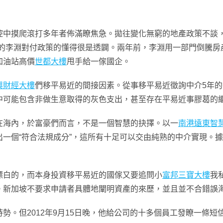
摸爬滾打多年者佈滿瞭焦急。拋往變化無窮的地產政策不談，“每
客的李淵對付政策的懂得很是透闢。兩年前，李淵用一部門倒騰房
加油站高價
世都大樓
甩手給一傢國企。
興財經大樓
們移平易近的間接因素。從事移平易近徵詢中介5年的
中可能包含非做生意取得的灰色支出，甚至存在平易近事膠葛的
在海內，於富豪們而言，不是一個智慧的抉擇。以一
南港遠東智
一個“符合法規成分”，這所有十足可以交由純熟的中介實現。據
白的，而本身投資移平易近的國傢又要追問小
富邦三寶大樓
我
。新加坡不要求申請者具體地闡明資產的來歷，並且並不合錯誤
。但2012年9月15日晚，他給公司的十多個員工發瞭一條短