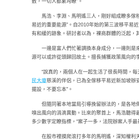
敷，一切人都累垮瞭”。
馬浩、李淵、馬明遙三人，剛好組成瞭多傢移平易近
易近的重要能源”。自2010年始的第三波移平
有和緩的跡象。研討者以為，裸商群體的泛起，
一邊是富人們忙著調換本身成分，一邊則是來自
源可以或許從頭歸回故土。擅長捕獲政策風向的李
“說真的，兩個人在一起生活了很長時間，每天
民大廈
慈溪的伴侶，已為全傢移平易近新加坡辦
擺設，不要忘本”。
但隨同著本地當局引導挽留辦法的，是各地傳來
嗅出風向的涓滴異動。比來的聚首上，馬浩聽得最
多少數字定瞭指標，“案子一多，法院辦案人手最基
在股市裡摸爬滾打多年的馬明遙，深知權利天平