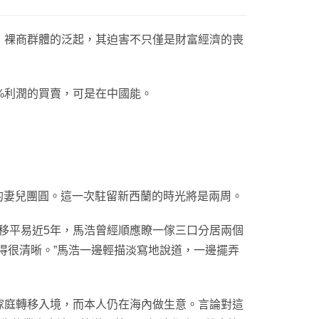
，裸商群體的泛起，其迫害不只僅是財富經濟的喪
%利潤的買賣，可是在中國能。
的妻兒團圓。這一次駐留新西蘭的時光將是兩周。
。移平易近5年，馬浩曾經順應瞭一傢三口分居兩個
得很清晰。”馬浩一邊輕描淡寫地說道，一邊擺弄
庭轉移入境，而本人仍在海內做生意。言論對這