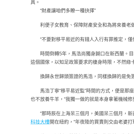
具。
“財產讓咱們多瞭一種抉擇”
利便子女教育、保障財產安全和為將來養老做
“不要對移平易近的有錢人入行有罪推定，僅僅
時間倒轉5年，馬浩尚獨身餬口在新西蘭。目標
這個國傢，以知足政策要求的棲身時限，不然綠卡
換歸永世歸頭簽證的馬浩，同樣換歸的是免簽1
馬浩丁寧“移平易近監”時間的方式，便是那座
也不放養牛羊，“我獨一做的就是本身拿著機械修
“那時辰在上海呆三個月，美國呆三個月，新西
科技大樓
開在紐約，“年夜陸的買賣則交由老婆打