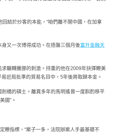
他回結於炒客的本能，“咱們離不開中國，在加拿
身又一次博得成功。在捂盤三個月後
富升金融天
輾轉騰挪的刺激。持重的他在2009年抉擇瞭美
平易近局批準的貿易名目中，5年後將取歸本金。
劍橋的碩士。離異多年的馬明遙曾一度斟酌移平
美國”。
定瞭指標，“案子一多，法院辦案人手最基礎不