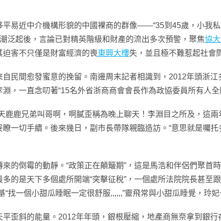
中介機構形貌的中國裸商的群像——“35到45歲，小我私家資
易近潮泛起後，言論已對精英階級和財產的流出多次預警，聚焦
協大
其迫害不只僅是財富經濟的喪
東興大樓
失，並且極不難惹起社會
民間愈發蜜意的挽留。南邊周末記者相識到，2012年頭浙江多
淵，一直念叨著“15名外省浙商商會會長作為政協委員所有人全體
鹿鹿兄弟叫哥啊，啊膩歪稱為晚上聊天！李淵目之所及，這兩
妥瞭一切手續。後來幾日，副市長帶隊親臨造訪。“意思就是囑托
的倒霉的動靜。“政策正在顛簸期”，這是馬浩和伴侶們聚首時
多的是天下多個處所開端“突擊征稅”，一個處所法院院長甚至
“找一個小甜瓜睡眠一定很舒服,,,,,,”靈飛常與小甜瓜睡覺，
歪斜的能量。2012年年頭，銀根壓縮，地產商無奈拿到銀行