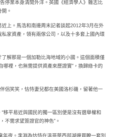
宣告停業本身清閒外洋。英國《經濟學人》雜志比
分開。
上。馬浩和南邊周末記者談起2012年3月在外
我私家資產，領有兩傢公司，以及十多套上國內環
了解那是一個加勒比海地域的小國。這個面積僅
自哪裡，也無需提供資產來歷證實”，換歸綠卡的
伴侶笑笑，怙恃妻兒都在美國洛杉磯，留著他一
“移平易近與國民的獨一區別便是沒有選舉權和
，不需求望簽證官的神色”。
拿年夜。李淵為怙恃在溫哥華西部湖邊買瞭一套別