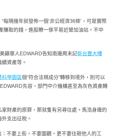
隔幾年就發佈一個‘非公經濟36條’，可是實際
產賺取的錢，進股瞭一傢平易近營加油站。不中
美籍華人EDWARD告知南邊周末記
新台豐大樓
繼續資產等。
慧科學園區
個“符合法規成分”轉移到境外，則可以
EDWARD先容，部門中介機構甚至為灰色資產轉
私家財產的原罪，那就隻有另尋往處。馬浩身邊的
海外支出征稅。
信：不要上街，不要圍觀，更不要往砸他人的工