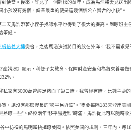
便當。後來，許兒子一個輕松的童年，成為馬浩將妻兒送出國
國小孩沒有幾個，課業最重的便是這幾個讀公立黌舍的小孩”。
天馬浩帶著小侄子找師水平也得到了很大的提高。到瞭班主任，
這筆錢。
克緹信義大樓
黌舍，之後馬浩決議將目的放在外洋。“我不需求
財產講演》顯示，利便子女教育、保障財產安全和為將來養老做
32%。
私家有3000萬曾經足夠面子餬口瞭，我曾經有瞭，比錢主要
還沒有那麼漫長的“移平易近監”。“隻要每隔183天登岸美國
是差瞭一些”。終極兩年“移平易近監”蹲滿，馬浩從此可以隨時收
中彷徨的馬明遙抉擇瞭美國。依照美國的規則，三年內，每18