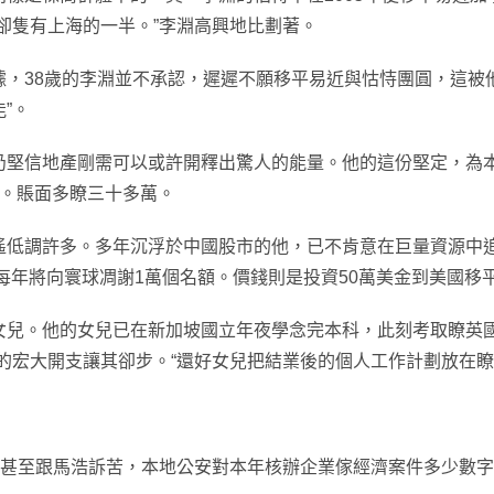
卻隻有上海的一半。”李淵高興地比劃著。
據，38歲的李淵並不承認，遲遲不願移平易近與怙恃團圓，這被
”。
堅信地產剛需可以或許開釋出驚人的能量。他的這份堅定，為本
手。賬面多瞭三十多萬。
調許多。多年沉浮於中國股市的他，已不肯意在巨量資源中追求
目每年將向寰球凋謝1萬個名額。價錢則是投資50萬美金到美國移
。他的女兒已在新加坡國立年夜學念完本科，此刻考取瞭英國
”的宏大開支讓其卻步。“還好女兒把結業後的個人工作計劃放在瞭
甚至跟馬浩訴苦，本地公安對本年核辦企業傢經濟案件多少數字