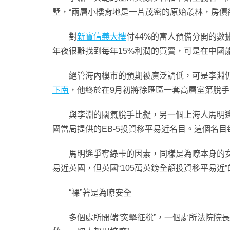
墅，“兩層小樓背地是一片茂密的原始叢林，房價
對
新寶信義大樓
付44%的富人預備分開的數
年夜很難找到每年15%利潤的買賣，可是在中國能
絕管海內樓市的預期被廣泛調低，可是李淵仍
下南
，他終於在9月初將徐匯區一套高層室第脫
與李淵的闊氣脫手比擬，另一個上海人馬明遙低
國當局提供的EB-5投資移平易近名目。這個名
馬明遙爭奪綠卡的因素，同樣是為瞭本身的女兒
易近英國，但英國“105萬英鎊全額投資移平易近
“裸”著是為瞭安全
多個處所開端“突擊征稅”，一個處所法院院長