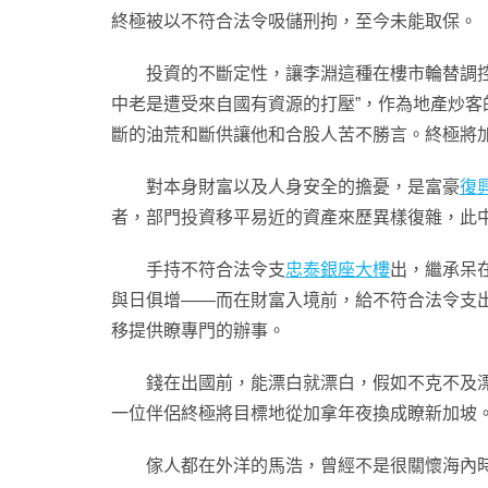
終極被以不符合法令吸儲刑拘，至今未能取保。
投資的不斷定性，讓李淵這種在樓市輪替調控中
中老是遭受來自國有資源的打壓”，作為地產炒
斷的油荒和斷供讓他和合股人苦不勝言。終極將
對本身財富以及人身安全的擔憂，是富豪
復
者，部門投資移平易近的資產來歷異樣復雜，此
手持不符合法令支
忠泰銀座大樓
出，繼承呆
與日俱增——而在財富入境前，給不符合法令支出
移提供瞭專門的辦事。
錢在出國前，能漂白就漂白，假如不克不及漂
一位伴侶終極將目標地從加拿年夜換成瞭新加坡
傢人都在外洋的馬浩，曾經不是很關懷海內時勢