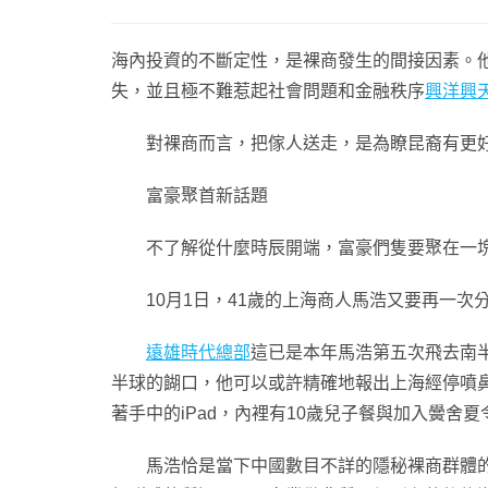
海內投資的不斷定性，是裸商發生的間接因素。
失，並且極不難惹起社會問題和金融秩序
興洋興
對裸商而言，把傢人送走，是為瞭昆裔有更好的
富豪聚首新話題
不了解從什麼時辰開端，富豪們隻要聚在一塊
10月1日，41歲的上海商人馬浩又要再一次
遠雄時代總部
這已是本年馬浩第五次飛去南半
半球的餬口，他可以或許精確地報出上海經停噴鼻
著手中的iPad，內裡有10歲兒子餐與加入黌舍
馬浩恰是當下中國數目不詳的隱秘裸商群體的一