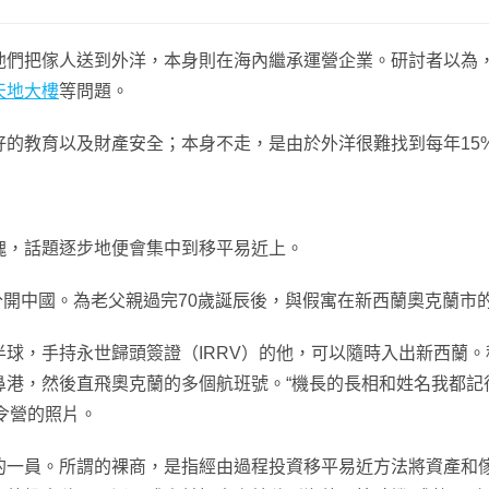
他們把傢人送到外洋，本身則在海內繼承運營企業。研討者以為
天地大樓
等問題。
教育以及財產安全；本身不走，是由於外洋很難找到每年15
，話題逐步地便會集中到移平易近上。
分開中國。為老父親過完70歲誕辰後，與假寓在新西蘭奧克蘭市
球，手持永世歸頭簽證（IRRV）的他，可以隨時入出新西蘭
港，然後直飛奧克蘭的多個航班號。“機長的長相和姓名我都記
夏令營的照片。
員。所謂的裸商，是指經由過程投資移平易近方法將資產和傢