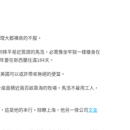
理大都裸商的不服。
到移平易近簽證的馬浩，必需像坐牢獄一樣棲身在
要在新西蘭住滿184天。
美國可以或許帶來無絕的便當。
一座面積近兩百畝靠海的牧場。馬浩不雇用工人，
，這是他的本行。除瞭上海，他另一傢公司
文金