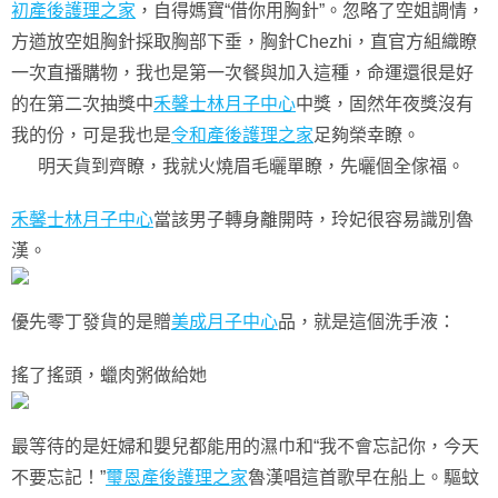
初產後護理之家
，自得媽寶“借你用胸針”。忽略了空姐調情，
方遒放空姐胸針採取胸部下垂，胸針Chezhi，直官方組織瞭
一次直播購物，我也是第一次餐與加入這種，命運還很是好
的在第二次抽獎中
禾馨士林月子中心
中獎，固然年夜獎沒有
我的份，可是我也是
令和產後護理之家
足夠榮幸瞭。
明天貨到齊瞭，我就火燒眉毛曬單瞭，先曬個全傢福。
禾馨士林月子中心
當該男子轉身離開時，玲妃很容易識別魯
漢。
優先零丁發貨的是贈
美成月子中心
品，就是這個洗手液：
搖了搖頭，蠟肉粥做給她
最等待的是妊婦和嬰兒都能用的濕巾和“我不會忘記你，今天
不要忘記！”
璽恩產後護理之家
魯漢唱這首歌早在船上。驅蚊