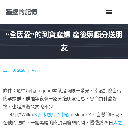
Skip
牆壁的記憶
to
content
“全因愛”的到貨產婦 產後照顧分送朋
友
11 月 3, 2020
Admin
條件：疫情時代pregnant本就是兩眼一爭光，幸虧加瞭自得
的孕媽群，群裡年夜傢一路分送朋友信息，會商買什麼好
物，也是漸漸探索瞭不少。
4月嘴Willia
木芳木恩月子中心
m Moore？不自覺的呼吸，
在他的眼睛，一個黑暗的肉頂開脆弱的膜，慢慢鑽25日
人之