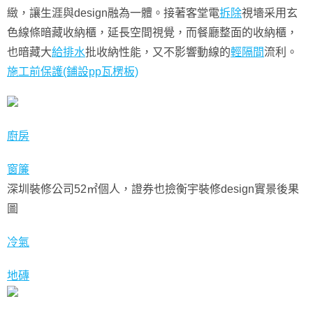
緻，讓生涯與design融為一體。接著客堂電
拆除
視墻采用玄
色線條暗藏收納櫃，延長空間視覺，而餐廳整面的收納櫃，
也暗藏大
給排水
批收納性能，又不影響動線的
輕隔間
流利。
施工前保護(鋪設pp瓦楞板)
廚房
窗簾
深圳裝修公司52㎡個人，證券也撿衡宇裝修design實景後果
圖
冷氣
地磚