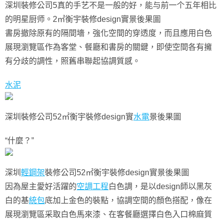
深圳裝修公司5真的手艺不是一般的好，能与前一个五年相比
的明星厨师。2㎡衡宇裝修design實景後果圖
書房撤除原有的隔間墻，強化空間的穿透度，而且應用白色
展現瀏覽區作為客堂、餐廳和書房的關鍵，即使空間各有擁
有分歧的調性，照舊串聯起協調質感。
水泥
深圳裝修公司52㎡衡宇裝修design實
水電
景後果圖
“什麼？”
深圳
輕鋼架
裝修公司52㎡衡宇裝修design實景後果圖
因為屋主愛好活躍的
空調工程
白色調，是以design師以黑灰
白的基
統包
底加上金色的裝點，協調空間的顏色搭配，像在
展現瀏覽區采取白色馬來漆、在客餐廳選擇白色入口棉麻質