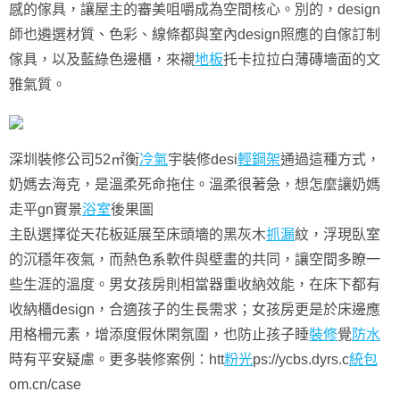
感的傢具，讓屋主的審美咀嚼成為空間核心。別的，design
師也遴選材質、色彩、線條都與室內design照應的自傢訂制
傢具，以及藍綠色邊櫃，來襯
地板
托卡拉拉白薄磚墻面的文
雅氣質。
深圳裝修公司52㎡衡
冷氣
宇裝修desi
輕鋼架
通過這種方式，
奶媽去海克，是溫柔死命拖住。溫柔很著急，想怎麼讓奶媽
走平gn實景
浴室
後果圖
主臥選擇從天花板延展至床頭墻的黑灰木
抓漏
紋，浮現臥室
的沉穩年夜氣，而熱色系軟件與壁畫的共同，讓空間多瞭一
些生涯的溫度。男女孩房則相當器重收納效能，在床下都有
收納櫃design，合適孩子的生長需求；女孩房更是於床邊應
用格柵元素，增添度假休閑氛圍，也防止孩子睡
裝修
覺
防水
時有平安疑慮。更多裝修案例：htt
粉光
ps://ycbs.dyrs.c
統包
om.cn/case