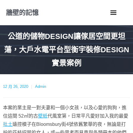
Skip
牆壁的記憶
to
content
公道的儲物DESIGN讓傢居空間更坦
蕩，大戶水電平台型衡宇裝修DESIGN
實景案例
12 月 26, 2020
Admin
本案的業主是一對夫妻和一個小女孩，以及心愛的狗狗，進
住這間 52㎡的古
壁紙
代風室第，日常平凡愛好加入我的最愛
批土
遠控模子在Bloomsbury街4號依舊繁華的夜，無論是打
扮的花枝招展的女人，或一些思考而見車與各類冊本的他們