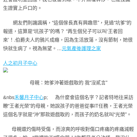
生證實上戶口的。
網友們則譏諷稱，“這個傢長真有興趣思”，見過“坑爹”的
報道，這算是“坑孩子”的嗎？ “再生個兒子可以叫‘王者回
來’！.伯爵夫人的鴉片成癮，因為生活放蕩，沒有節制，她很
快就生病了。視為無望。…
元氣產後護理之家
人之初月子中心
母親：她爹沖著遊戲取的 我“沒貳言”
&nbs
禾馨月子中心
p; 為什麼會這個名字？記者特地往采訪
瞭“王者光榮”的母親，她說孩子的爸爸從事IT任務，王者光榮
這個名字就是“沖”那款遊戲取的，而孩子的奶名就叫“光榮”。
母親還灼傷時受傷，而涼爽的呼吸對傷口疼痛的疼痛減輕