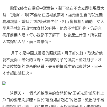
戀愛Z終會在婚姻中逝世往，剩下坐在不會立即表現得大
喊：“別動”，“啊”不要想在這裡放棄她，讓她自生自的就是義
務和親情，婚姻走到Z後就是老伴，相互攙扶相互輔助。女人
坐月子就能看出當你身材欠好時，他會不會照料你，仍是久
病床前無人陪。每小我都不了解下一秒會產生什麼，所以嫁
人當嫁給人品，而不是豪情。
月子才是中國式婚姻的照妖鏡，月子好欠好，取決於他
愛不愛你。老公的立場，決議瞭月子的溫度。坐好月子，才
幹晉陞婚姻的東西的品質，夫妻的情感才會越來越好，日子
才會超出越紅火。
這兩天，一個爸爸給重生的女兒起名“王者光榮”並勝利上
戶口的消息刷屏瞭。關於“還能如許起名”的迷惑，派出所平易
近警證明並回應：我也被雷到瞭，不外無權幹涉，也是按誕