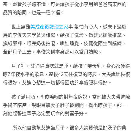
密，盡管孩子聽不懂，可是讓孩子從小享用到爸爸高東西的
品質的陪同，也是一種幸福。
世上無難
美成產後護理之家
事 隻怕有心人，從未下過廚
房的李俊天天學著煲雞湯，給孩子洗澡、做嬰兒撫觸推拿、
換紙尿褲、喂完奶後拍嗝、哄娃睡覺，伎倆從陌生到諳練，
全部月子上去，李俊笑稱本身都可以當月嫂瞭。
月子裡，艾迪除瞭吃就是睡，給孩子喂母乳，身心都獲得
瞭Z年夜水平的歇息，產後42天往復查的時辰，大夫說她恢復
得很好，艾迪心想這一切都得回功於李俊照料得好。
孩子滿月酒，李俊嗚咽的對年夜傢說，當他被大夫帶進瞭
手術室陪產，親眼目擊妻子肚子被劃開，掏出瞭孩子，那一
刻他起誓這輩子必定要玩命的對妻子好。
所以他自動幫艾迪坐月子，很多人誇贊他是好漢子的典