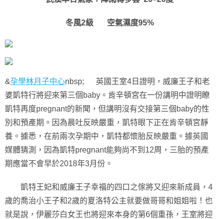
冬風2級 空氣濕度95%
&
孕學林月子中心
nbsp; 英國王室4日證明，威廉王子和老
婆凱特行將迎來第三個baby。肯辛頓宮在一份講明中證明瞭
凱特再度pregnant的新聞，但講明沒有交接第三個baby的性
別和預產期。因為晨吐反映嚴重，凱特眼下正在肯辛頓宮靜
養。據悉，在前兩次孕期中，凱特都懷胎反映嚴重。據英國
媒體猜測，因為凱特pregnant能夠尚不到12周，三胎的預產
期應當不會早於2018年3月份。
凱特王妃和威廉王子幸福的四口之傢將又迎來新成員，4
歲的喬治小王子和2歲的夏洛特公主就要做哥哥和姐姐啦！也
就是說，伊麗莎白女王也將迎來本身的第6個重孫，王室將迎