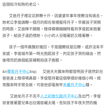
這個知冷知熱的老公。
艾迪月子裡足足胖瞭十斤，因婆婆年事年夜瞭沒有過去，
她老公李俊請瞭一個月的假在傢裡服侍月子。早晨孩子哭鬧
的時辰，艾迪睜不開眼，睡得模模糊糊時看到李俊起來抱著
孩子，給孩子溫奶喂她，小小的人兒喝著奶又睡著瞭。
孩子一個早晨醒好幾回，不是餓瞭就是拉瞭，或許沒有平
安感，李俊城市第一時光抱起孩子，判定孩子哭的緣由，然
後喂完奶換個紙尿褲輕拍孩子進眠。
&n
璽恩月子中心
bsp; 艾迪天天醒來時都發明孩子居然趴在
爸爸身上睡得噴鼻甜，李俊堅持著這個舉措好幾個小時，經
常醒來時手臂全麻，可是他卻毫無牢
禾馨月子中心
騷。
艾迪坐月子不克不
人之初敦化館月子中心
及出門，李俊
就會推著嬰兒車出往遛娃曬太陽，告知孩子年夜天然的機