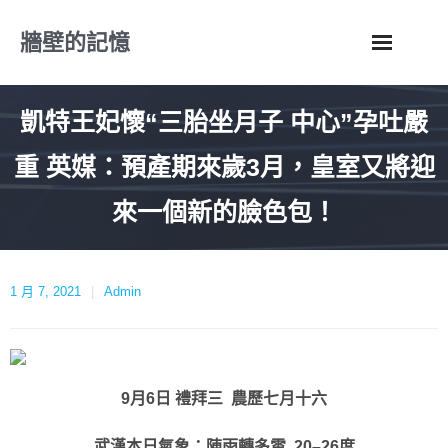
Skip
牆壁的記憶
to
content
凱特王妃懷“三胎坐月子 中心”孕吐嚴
重 英媒：預產期來歲3月，皇室又將迎
來一個新的臉色包！
1 月 7, 2021
Admin
9月6日 禮拜三 農歷七月十六
武漢本日氣象：陣雨轉多雲 20–26度