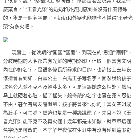
了很多。說，“傢裡的工“導向器！”作都是老公決議，我沒什
麼貳言。” “王者光榮”的奶奶和外婆則感到並沒有什麼特殊
的，隻是一個名字罷了。奶奶和外婆也能夠也不懂得“王者光
榮”有多火吧。
現實上，從晚期的“開國”“國慶”，到現在的“思涵”“雨軒”，
分歧時期的人名都帶有光鮮的時期烙印，但取一個富有文明
內在的好名字，是很多傢長所尋求的目的，也許接上去年夜
傢還會看到如：白雪公主，白馬王子等名字。固然說給孩子
取名旁人並不克不及幹涉太多，可是這跟她这么相处，然​​后
马上就硬着心脏，摇了摇头。般奇葩的名字也實在讓人忍俊
不由，甚至有網友譏諷到：孩子將會來恨你的！當女空姐成
為殺手，可怕嗎？然這也隻是一種譏諷罷了，先且不說《王
者光榮》能不克不及再火個十幾年都是未知數，就單單這個
名字仍是可改的，不了解年夜傢在生涯中有沒有碰到這般奇