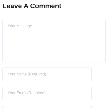
Leave A Comment