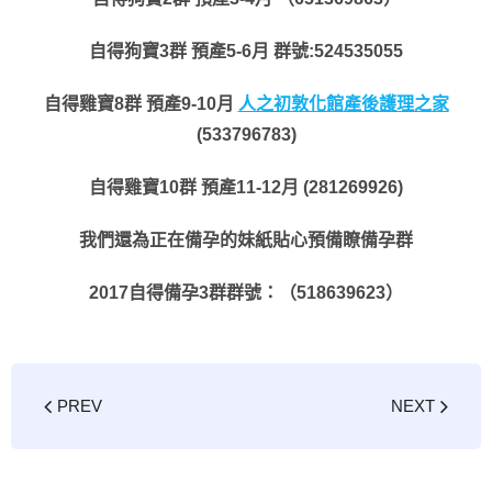
自得狗寶3群 預產5-6月 群號:524535055
自得雞寶8群 預產9-10月
人之初敦化館產後護理之家
(533796783)
自得雞寶10群 預產11-12月 (281269926)
我們還為正在備孕的妹紙貼心預備瞭備孕群
2017自得備孕3群群號：（518639623）
PREV
NEXT