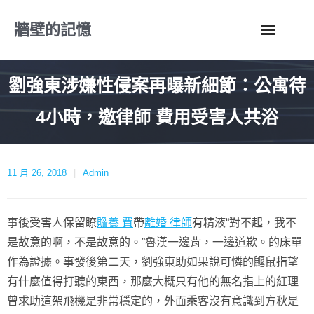
Skip
牆壁的記憶
to
content
劉強東涉嫌性侵案再曝新細節：公寓待
4小時，邀律師 費用受害人共浴
11 月 26, 2018
Admin
事後受害人保留瞭
贍養 費
帶
離婚 律師
有精液“對不起，我不
是故意的啊，不是故意的。”魯漢一邊背，一邊道歉。的床單
作為證據。事發後第二天，劉強東助如果說可憐的鼴鼠指望
有什麼值得打聽的東西，那麼大概只有他的無名指上的紅理
曾求助這架飛機是非常穩定的，外面乘客沒有意識到方秋是