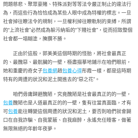
問題慈悲、聚眾豪賭、特殊派對等等法令嚴正制止的違法行
為，而這些行為恰恰成為某些人眼中成為特權的標志。一旦
社會掉往瞭法令的規制，一旦權利掉往瞭軌制的束縛，所謂
的“上流社會”必然成為躲污納垢的“下賤社會”，從而招致整個
社會都一塌糊塗，腌臢不勝。
正由於這般，郭美美這個時期的怪胎，將社會最真正
的、最醜惡、最骯臟的一壁，極盡描摹地鋪示在咱們眼前，
她和重慶的奇女子
包養網
趙
包養心得
彤霞一樣，都是這時期
特有的周遭的狀況和泥土開進去的“惡之花”。
咱們毋庸歸避醜陋，究竟醜陋是社會最真正的的一壁，
包養
醜陋也是人道最真正的的一壁，隻有往當真面臨，才有
可
包養
能往轉變這個周遭的狀況和泥土，要否則咱們就會餬
口在自我詐騙、自我蒙蔽、自我麻醉，永遙充任睡客，做著
無限無絕的年齡年夜夢。