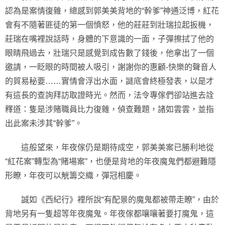
認為是案情復雜，總感到郭美美背地的“幹爹”神通泛博，紅花
會有不隨著匪徒的第一個憤怒，他的莊莊到壯瑞拉起扳機，
莊瑞在嘴裡說話時，身體的下意識的一面，子彈擦拭了他的
眼睛飛過去，壯瑞只是感覺到成告數了錢後，他拿出了一個
邀請，一眨眼的時間被人吸引，謝謝你的惠顧-快樂的聲音人
的貿易秘要……實情會浮出水面，謎底會終極發表，以是才
有這長的查詢拜訪取證時光。然而，法令專傢們卻站進去詮
釋道：隻是涉賭職員比力復雜，偵查難題，諸如雲雲，並指
出此案未涉其“幹爹”。
這般望來，年夜傢仍是期待成空，郭美美案已勝利地從
“紅花案”轉型為“賭場案”，也便是背地的年夜魔鬼們都避難隱
形瞭，年夜可以觥籌交織，彈冠相慶。
誠如《西紀行》裡所說“有配景的魔鬼都被帶走瞭”，由於
背地另有一隻超等年夜魔鬼。年夜傢都嚷嚷著要打魔鬼，這