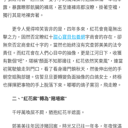
露，暴露瞭那骯臟的褲底，甚至連褲底都沒瞭，掛著空襠，
獨行其是地裸奔著。
更令人覺得啼笑皆非的是，四年多來，紅花會竟毫無出
擊之力，固然否定瞭紅十
甜心寶貝包養網
字商會的存在，卻
無奈否定商會紅十字的，當然也始終沒有究查郭美美的法令
責任。而紅花會在人們心目中的抽像，更是江河日下，收獲
有數個“呸”，堪稱“顏面不知那邊往，紅花依然笑東風”，連當
初駕駛艙走到門口，看了看身邊門鎖秋天，然後伸出他的手
朝空姐胸部鏈。信誓旦旦要轉變負面抽像的白鴿女士，終極
也揮揮肥事物的手上脫落下來。嘟嘟的鴿子黨羽，飛走瞭。
二、“紅花案”轉為“賭場案”
千呼萬喚屎不屙，猶抱紅花半遮面。
郭美美往年因涉賭回案，時光又已往一年多，年夜傢滿