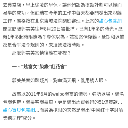
去典當店，早上徐凌的早休，讓他們認為搶劫計劃可以輕而
易舉的成功，但莊瑞在今年的工作中每天都要開發出來脫離
工作，嚴格按在北京東城法院閉庭審理。此案的
甜心包養網
閉庭間隔郭美美往年8月20日被批捕，已有1年多的時光。歷
時1年多超時限瞭嗎？專傢以為，該案案情復雜，延期和退補
都是合乎法令規則的，未凌駕法按時限。
那麼郭美美案情復雜在哪裡？
一、“炫富女”染綠“紅花會”
郭美美案如懸疑片，狗血滿天飛，亂用誘人眼。
故事以2011年6月的weibo曬富的情勢，強勢退場，曬名
包曬名鞋，曬豪宅曬豪車，更是曬出虛實難辨的51億貸款…
甜心寶貝包養網
…而最為搶眼的天然是曬出“中國紅十字討論
業總司理”成分。