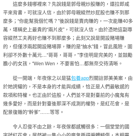
這麼多錢哪裡來？先說錢是郭母親炒股賺的，還拉郎咸
平來背書，可就沒人信，由於郭母親縱然炒屁股也賺不到那
麼多；“你能幫我個忙嗎？”後說錢是賣肉賺的，一次能賺40多
萬，堪稱史上最貴的“兩片皮”，可就沒人信，由於憑她這副尊
容縱然工夫再好也賺不到那麼多；此刻又說是開設賭場賺
的，但僅涉兩起開設賭場罪，賺的是“抽水”錢，冒此風險，圖
利卻不外數十萬元…“哥哥，哥哥，”李佳明是完美的，並鼓勵
膽小的女孩，“Wen Wen，不要害怕…都無奈交待清晰。
從一開端，年夜傢之以是猛
包養app
烈關註郭美美案，由
於她誇耀的，不是本身的才能與成績，恰正是人們最敏感的
款項和特權。也正由於這般，人們並不是對臺前的小魔鬼有
幾多愛好，而是針對臺後那深不成測的權勢，是紅花會，是
配景復雜的“幹爹”……等等。
令人忍俊不由之餘，年夜傢都感觸很多：一個堂堂的國
字號紅花會，居然被一隻小小的魔鬼撕得遍體鱗傷，本相畢