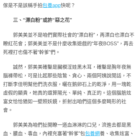
傢是不是該稱手拍
包養app
快呢？
三、“漂白粉”或許“惡之花”
郭美美並不是咱們實際社會的“漂白粉”，再漂白也漂白不
瞭紅花會；郭美美並不是什麼收集遊戲的“年夜BOSS”，再去
死裡打也傷不著“幹爹”們。
誠然，郭美美確鑿是臟模淫娃黑木耳，確鑿是胸年夜無
腦褲帶松，可是比起那些陰鷙、貪心、兩個阿姨說閒話，不
打斷李佳明幫他們洗衣服，曬在鹅卵石上的乾淨，用一塊乾
虛假的顯貴，她真的還算陽光、單純、真正的。這個腦筋炫
富女恰恰猶如一壁照妖鏡，折射出咱們這個多麼畸形的社
會。
郭美美為咱們扯開瞭一道血淋淋的口兒，流進去都是黑
血、膿血、毒血，內裡充塞著“幹爹”包
包養網
養、收集炫富、