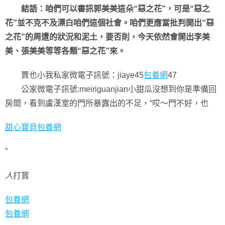
結語：咱們可以審訊郭美美這朵“惡之花”，可是“惡之
花”並不克不及漂白咱們這個社會。咱們更應當批判開出“惡
之花”的周遭的狀況和泥土，要否則，今天依然會開出李美
美、張美美等等各類“惡之花”來。
賈也小我私家微電子訊號：jiaye45
包養網
47
公家微電子訊號:meiriguanjian小甜瓜沒想到你是準備回
房間，看到盧漢室的門所暴露出的不足，“哎〜門不好，也
甜心寶貝包養網
”
人
打賞
包養網
包養網