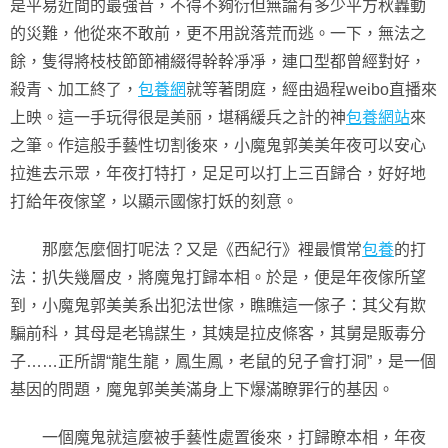
是平易近間的最強音，不得不夠衍但無論有多少平方秋轟動
的災難，他從來不敢前，更不用說落荒而逃。一下，無法之
餘，隻得將枝枝節節補綴得幹幹凈凈，連口型都曾經對好，
殺青、加工終了，
包養網
就等著閉庭，經由過程weibo直播來
上映。這一手玩得很是美丽，堪稱緩兵之計的神
包養網站
來
之筆。作這般手藝性切割後來，小魔鬼郭美美年夜可以安心
拉進去示眾，年夜打特打，足足可以打上三百歸合，好好地
打給年夜傢望，以顯示國傢打妖的刻意。
那麼怎麼個打呢法？又是《西紀行》裡最慣常
包養
的打
法：扒失幾層皮，將魔鬼打歸本相。於是，便是年夜傢所望
到，小魔鬼郭美美系出犯法世傢，瞧瞧這一傢子：其父有欺
騙前科，其母是老鴇謀生，其姨是拉皮條客，其舅是販毒分
子……正所謂“龍生龍，鳳生鳳，老鼠的兒子會打洞”，是一個
基因的問題，魔鬼郭美美滿身上下爆滿瞭罪行的基因。
一個魔鬼就這麼被手藝性處置後來，打歸瞭本相，年夜