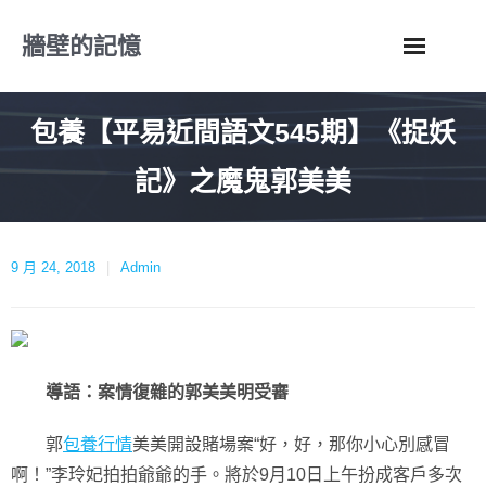
Skip
牆壁的記憶
to
content
包養【平易近間語文545期】《捉妖
記》之魔鬼郭美美
9 月 24, 2018
Admin
導語：案情復雜的郭美美明受審
郭
包養行情
美美開設賭場案“好，好，那你小心別感冒
啊！”李玲妃拍拍爺爺的手。將於9月10日上午扮成客戶多次