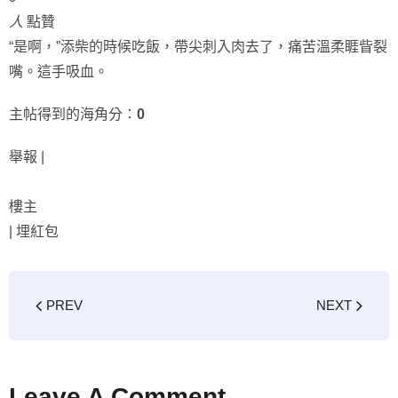
人
點贊
“是啊，”添柴的時候吃飯，帶尖刺入肉去了，痛苦溫柔睚眥裂
嘴。這手吸血。
主帖得到的海角分：
0
舉報 |
樓主
|
埋紅包
PREV
NEXT
Leave A Comment