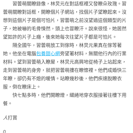
習蕓萌關瞭錄像，林炅元在對話框裡又發瞭朵玫瑰。習
蕓萌關瞭對話框，開瞭個片子網站，找個片子望瞭起來。沒
想到這個片子是個可怕片，習蕓萌之前沒望過這個類型的片
子，她被嚇的毛骨悚然，頭上也冒瞭汗。說來很怪，她居然
望如許的片子上癮，後來她每次往望片子都是可怕片。
隔全國午，習蕓萌放工到傢時，林炅元果真在傢等著
她。他坐在電腦
包養甜心網
旁望著材料，無關他行內的行業
材料。望到習蕓萌入瞭屋，林炅元高興地從椅子上站起來，
走到習蕓萌的身旁，就把習蕓萌摟在瞭懷裡。他們成婚快三
年瞭，卻仍有不熄的暖情。站瞭幾秒後，他們疾速脫瞭衣
服，倒在瞭床上。
快七點多時，他們開瞭燈，繾綣地穿衣服接著往樓下用
餐。
人
打賞
0