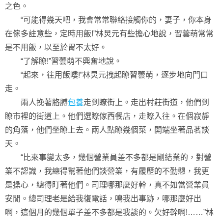
之色。
“可能得幾天吧，我會常常聯絡接觸你的，妻子，你本身
在傢多註意些，定時用飯!”林炅元有些擔心地說，習蕓萌常常
是不用飯，以至於胃不太好。
“了解瞭!”習蕓萌不興奮地說。
“起來，往用飯嘍!”林炅元拽起瞭習蕓萌，逐步地向門口
走。
兩人挽著胳膊
包養
走到瞭街上。走出村莊街道，他們到
瞭市裡的街道上。他們選瞭傢西餐店，走瞭入往。在個寂靜
的角落，他們坐瞭上去。兩人點瞭幾個菜，開端坐著品茗談
天。
“比來事變太多，幾個營業員差不多都是剛結業的，對營
業不認識，我總得幫著他們談營業，有履歷的不勤懇，我更
是操心，總得盯著他們。司理哪那麼好幹，真不如當營業員
安閒。總司理老是給我復電話，鳴我出事跡，哪那麼好出
啊，這個月的幾個單子差不多都是我談的。欠好幹啊!……”林