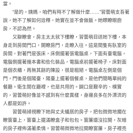
當。
“是的，姨媽，咱們有時不了解做什麼……”習蕓萌支吾著
說，她不了解如何詮釋，她實在並不會做飯。她瞟瞭眼廚
房，不認為然。
又聊瞭會，房主太太就下樓瞭，習蕓萌目送她下樓，本
身走到房間門口，開瞭房門，走瞭入往。這是間隻有臥室的
房間，對著門是張床，床側擺著張電腦桌，下面有臺電腦，
電腦側擺著幾本書和些化裝品，電腦桌前擺著椅子，床對面
是個衣櫃，再無其餘的陳設，很是粗陋。電腦桌左側是個
門，門後是個陽臺，陽臺上擺著個餐桌，是他們簡略單純的
餐廳。衛生間在廳裡，也是共用的。餬口是艱辛的、樸實
的，習蕓萌好像並不感到有什麼異樣，身邊良多在外漂流的
人都是如許。
習蕓萌掃視瞭下她與丈夫蟻居的房子，把包微微地擱在
瞭窗臺上，窗臺上擺滿瞭盒子和包包。窗簾還沒拉開，灰暗
的房子裡佈滿著柔情。習蕓萌微微地拉開瞭窗簾，房子裡亮