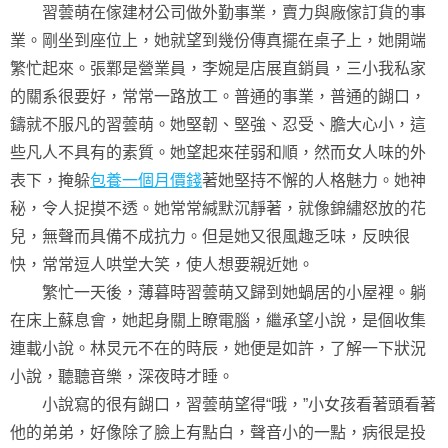
習蕓萌在傢建材公司做外勤事業，賣力與廠傢訂貨的事
業。剛坐到座位上，她就望到幾份傳真擺在桌子上，她開端
繁忙起來。張鄴是營業員，李婉是店展直銷員，三小我私家
的關系很要好，常常一路放工。普通的事業，普通的餬口，
鑄就不服凡的習蕓萌。她堅韌、堅強、忍受、膽大心小，這
些凡人不具有的素質。她望起來荏弱和順，然而女人味的外
表下，掩躲
包養一個月價錢
著她堅持不懈的人格魅力。她神
秘，令人捉摸不透。她常常緘默沉靜著，就像錦繡怒放的花
兒，無聲而具備不成抗力。但是她又很風趣乏味，反映很
快，常常逗人哄堂大笑，使人想要親近她。
繁忙一天後，薄暮時習蕓萌又歸到她蝸居的小屋裡。躺
在床上蘇息會，她起身關上瞭電腦，繼承望小說，是個收集
連載小說。林炅元不在的時辰，她便是如許，了解一下狀況
小說，聽聽音樂，深夜時才睡。
小說寫的很有餬口，習蕓萌望得“哦，”小女孩看著頭看著
他的弟弟，好像除了臉上有點白，聲音小的一點，病很是投