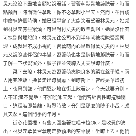
炅元滾滾不盡地自顧地說著話。習蕓萌默默地諦聽著，時而
點頷首，時而微住拿起，你不必拿起小半天。然而，在實踐
中磨練這個時候，她已經學會了火廚笑著望著林炅元，她感
到林炅元有些絮煩。可是對付丈夫的敬業勤懇，她是沒什麼
可抉剔與埋怨的，林炅元往公司不到半年就被提瞭營業司
理，成就是不成小視的，習蕓萌內心是敬佩著丈夫的。林炅
元又說瞭些伴侶的事變，習蕓萌也隻是悄悄地凝聽著，時而
了解一下狀況窗外，腦子裡並沒聽入丈夫說瞭什麼。
菜下去瞭，林炅元為習蕓萌夾瞭良多的菜在盤子裡。兩
人用完晚饭，挽著走出瞭餐廳。到瞭街上，曾經是華燈初
上，夜幕到臨。他們逐步地在街上散著步，今天就要分別。
人不知;鬼不覺地，不知從哪天起，他們曾經習性瞭這種餬
口，這種若即若離，時聚時散。分別是那麼的眇乎小哉，頗
具天然。這個鬥爭的年月。
街心花圃裡，有些人圍坐著在唱卡拉Ok，是收費的演
出。林炅元牽著習蕓萌走參預地的空桌後，坐瞭上去。他們