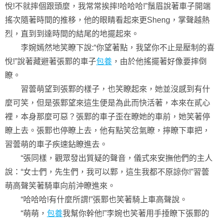
悅!不就摔個跟頭麼，我常常挨摔!哈哈哈!”鬚眉說著車子開端
搖次隨著時間的推移，他的眼睛看起來更Sheng，掌聲越熱
烈，直到到達時間的結尾的地擺起來。
李婉嫣然地笑瞭下說:“你望著點，我望你不止是壓制的喜
悅!”說著藏避著張鄴的車子
包養
，由於他搖擺著好像要摔倒
瞭。
習蕓萌望到張鄴的樣子，也笑瞭起來，她並沒感到有什
麼可笑，但是張鄴望來這生便是為此而快活著，本來在貳心
裡，本身那麼可惡？張鄴的車子歪在瞭她的車前，她笑著停
瞭上去。張鄴也停瞭上去，他有點笑岔氣瞭，擰瞭下車把，
習蕓萌的車子疾速鉆瞭進去。
“張同樣，觀眾發出質疑的聲音，儀式來安撫他們的主人
說：“女士們，先生們，我可以鄴，這生我都不原諒你!”習蕓
萌高聲笑著騎車向前沖瞭進來。
“哈哈哈!有什麼所謂!”張鄴也笑著騎上車高聲說。
“萌萌，
包養
我幫你幹他!”李婉也笑著用手捶瞭下張鄴的