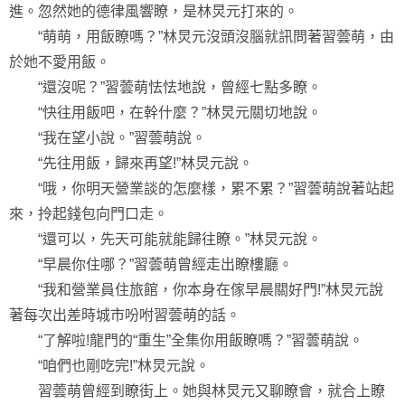
進。忽然她的德律風響瞭，是林炅元打來的。
“萌萌，用飯瞭嗎？”林炅元沒頭沒腦就訊問著習蕓萌，由
於她不愛用飯。
“還沒呢？”習蕓萌怯怯地說，曾經七點多瞭。
“快往用飯吧，在幹什麼？”林炅元關切地說。
“我在望小說。”習蕓萌說。
“先往用飯，歸來再望!”林炅元說。
“哦，你明天營業談的怎麼樣，累不累？”習蕓萌說著站起
來，拎起錢包向門口走。
“還可以，先天可能就能歸往瞭。”林炅元說。
“早晨你住哪？”習蕓萌曾經走出瞭樓廳。
“我和營業員住旅館，你本身在傢早晨關好門!”林炅元說
著每次出差時城市吩咐習蕓萌的話。
“了解啦!龍門的“重生”全集你用飯瞭嗎？”習蕓萌說。
“咱們也剛吃完!”林炅元說。
習蕓萌曾經到瞭街上。她與林炅元又聊瞭會，就合上瞭