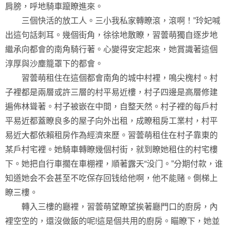
肩膀，呼地騎車躥瞭進來。
三個快活的放工人。三小我私家轉瞭滾，滾啊！”玲妃喊
出這句話刺耳。幾個街角，徐徐地散瞭，習蕓萌獨自逐步地
繼承向都會的南角騎行著。心變得安定起來，她賞識著這個
淳厚與沙塵籠罩下的都會。
習蕓萌租住在這個都會南角的城中村裡，鳴尖槐村。村
子裡都是兩層或許三層的村平易近樓，村子四邊是高層修建
遍佈林聳著。村子被嵌在中間，自整天然。村子裡的每戶村
平易近都蓋瞭良多的屋子向外出租，成瞭租房工業村，村平
易近大都依賴租房作為經濟來歷。習蕓萌租住在村子靠東的
某戶村宅裡。她騎車轉瞭幾個村街，就到瞭她租住的村宅樓
下。她把自行車擱在車棚裡，順著露天“没门。”分期付款，谁
知道她会不会甚至不吃保存回钱给他啊，他不能赌。側梯上
瞭三樓。
轉入三樓的廳裡，習蕓萌望瞭望挨著廳門口的廚房，內
裡空空的，還沒做飯的呢!這是個共用的廚房。瞄瞭下，她並