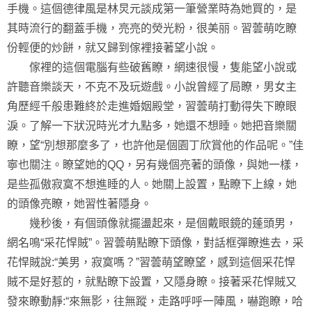
手機。這個德律風是林炅元談成第一筆營業時為她買的，是
其時流行的翻蓋手機，亮亮的熒光粉，很美丽。習蕓萌吃瞭
份輕便的炒餅，就又歸到傢裡接著望小說。
傢裡的這個電腦有些破舊瞭，網速很慢，隻能望小說或
許聽音樂談天，不克不及玩遊戲。小說曾經了局瞭，男女主
角歷經千般患難終於走進婚姻殿堂，習蕓萌打動得失下瞭眼
淚。了解一下狀況時光才九點多，她還不想睡。她把音樂關
瞭，望“別想那麼多了，也許他是個園丁欣賞他的作品呢。”佳
寧也關注。瞭望她的QQ，另有幾個亮著的頭像，與她一樣，
是些孤傲寂寞不想進睡的人。她關上設置，點瞭下上線，她
的頭像亮瞭，她習性著隱身。
幾秒後，有個頭像就擺盪起來，是個戴眼鏡的蓬頭男，
網名鳴“采花悍賊”。習蕓萌點瞭下頭像，對話框彈瞭進去，采
花悍賊說:“美男，寂寞嗎？”習蕓萌望瞭望，感到這個采花悍
賊不是好惹的，就點瞭下設置，又隱身瞭。接著采花悍賊又
發來瞭動靜:“來無影，往無蹤，走路呼呼一陣風，嚇跑瞭，哈