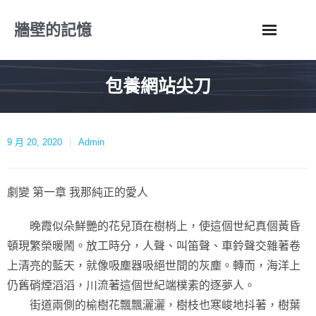
Skip
牆壁的記憶
to
content
包養網站尖刀
9 月 20, 2020
Admin
劇變 第一章 我那純正的愛人
晚霞似朵鮮艷的花兒頂在樹梢上，使這個世紀真個黃昏
頓現繁榮暖鬧。放工時分，人聲、叫笛聲、車鈴聲交雜著卷
上清亮的藍天，就像吸塵器吸絕世間的灰塵。轉而，海洋上
仍舊硝煙滔滔，川流著這個世紀端樸素的逐夢人。
街道兩側的榆樹花飄飄灑灑，樹枝也寒峻地抖著，樹葉