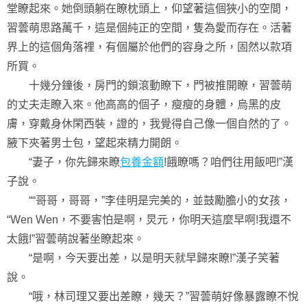
堂瞭起來。她倒頭躺在瞭枕頭上，仰望著這個狹小的空間，
習蕓萌思路萬千，這是個純正的空間，隻為愛而存在。活著
界上的這個角落裡，有個屬於他們的容身之所，固然以款項
所買。
十幾分鐘後，房門的鎖滾動瞭下，門被推開瞭，習蕓萌
的丈夫走瞭入來。他高高的個子，瘦瘦的身體，烏黑的皮
膚，穿戴身休閑西裝，證的，我覺得自己像一個自然的了。
腋下夾著男士包，望起來精力開朗。
“妻子，你先歸來瞭
包養金額
!餓瞭嗎？咱們往用飯吧!”漢
子說。
““哥哥，哥哥，”李佳明是完美的，並鼓勵膽小的女孩，
“Wen Wen，不要害怕是啊，炅元，你明天這麼早啊!我還不
太餓!”習蕓萌說著坐瞭起來。
“是啊，今天要出差，以是明天就早歸來瞭!”漢子笑著
說。
“哦，林司理又要出差瞭，幾天？”習蕓萌好像暴露瞭不悅