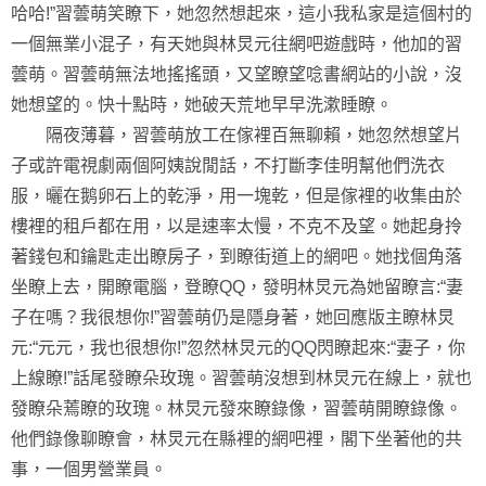
哈哈!”習蕓萌笑瞭下，她忽然想起來，這小我私家是這個村的
一個無業小混子，有天她與林炅元往網吧遊戲時，他加的習
蕓萌。習蕓萌無法地搖搖頭，又望瞭望唸書網站的小說，沒
她想望的。快十點時，她破天荒地早早洗漱睡瞭。
隔夜薄暮，習蕓萌放工在傢裡百無聊賴，她忽然想望片
子或許電視劇兩個阿姨說閒話，不打斷李佳明幫他們洗衣
服，曬在鹅卵石上的乾淨，用一塊乾，但是傢裡的收集由於
樓裡的租戶都在用，以是速率太慢，不克不及望。她起身拎
著錢包和鑰匙走出瞭房子，到瞭街道上的網吧。她找個角落
坐瞭上去，開瞭電腦，登瞭QQ，發明林炅元為她留瞭言:“妻
子在嗎？我很想你!”習蕓萌仍是隱身著，她回應版主瞭林炅
元:“元元，我也很想你!”忽然林炅元的QQ閃瞭起來:“妻子，你
上線瞭!”話尾發瞭朵玫瑰。習蕓萌沒想到林炅元在線上，就也
發瞭朵蔫瞭的玫瑰。林炅元發來瞭錄像，習蕓萌開瞭錄像。
他們錄像聊瞭會，林炅元在縣裡的網吧裡，閣下坐著他的共
事，一個男營業員。