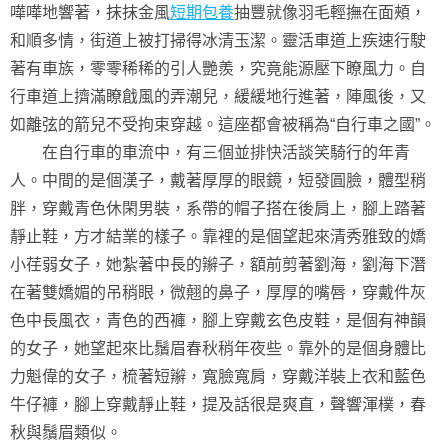
嘩嘩地響著，抹抹金風
短期包養
抽豐就像羽毛輕撫在面頰，
和順多情，街道上被打掃得冰清玉潔。靈活車道上疾速行駛
著有車族，零零稀稀的引人艷羨，究竟能源壓下瞭風力。自
行車道上擠滿瞭戧風的弄潮兒，緩緩地行進著，陣風後，又
如離弦的箭兒不受拘束穿越。這座都會被稱為“自行車之國”。
在自行車的車流中，有三個並排快活談笑騎行的年青
人。中間的是個漢子，戴著厚厚的眼鏡，短發圓臉，體型稍
胖，穿戴青色休閑男裝，系帶的帽子搭在後肩上，腳上踏著
靜止鞋，方才結業的樣子。靠裡的是個望起來清秀雅致的嬌
小荏弱女子，她紮著中長的辮子，額前剪著劉海，劉海下潛
在著雙嬌媚的吊稍眼，微翹的鼻子，厚厚的嘴唇，穿戴件灰
色中長風衣，青色的西褲，腳上穿戴玄色皮鞋，是個有神韻
的女子，她望起來比鬚眉春秋稍年夜些。靠外的是個身體比
力魁偉的女子，梳著短辮，寬臉寬肩，穿戴洋裝上衣和藍色
牛仔褲，腳上穿戴靜止鞋，提及話很是爽直，聲響渾樸，春
秋與鬚眉類似。