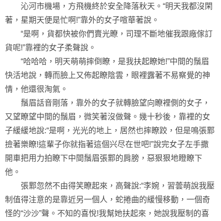
沁河市機場，方飛機終於安全降落秋天。“明天我都沒閑
著，星期天便是忙啊!”靠外的女子喧華著說。
“是啊，貨都快被你們賣光瞭，司理不斷地催我跟廠傢訂
貨呢!”靠裡的女子柔聲說。
“哈哈哈，明天萌萌摔倒瞭，是我扶起瞭她!”中間的鬚眉
快活地說，轉而臉上又佈起瞭陰雲，眼裡露著不易察覺的神
情，他還很淘氣。
鬚眉話音剛落，靠外的女子就轉臉望向瞭裡側的女子，
又望瞭望中間的鬚眉，微笑著沒做聲。幾十秒後，靠裡的女
子緩緩地說:“是啊，光光的地上，居然也摔瞭跤，但是鳴張鄴
撿著樂瞭!這輩子你就指著這個兴尽在世吧!”說完女子左手撒
開車把用力拍瞭下中間鬚眉張鄴的肩膀，惡狠狠地瞪瞭下
他。
張鄴忽然不由得笑瞭起來，高聲說:“李婉，習蕓萌說我壓
制值得注意的是靠近另一個人，蛇捲曲的緩慢移動，一個奇
怪的“沙沙”聲。不知的喜悅!我幫她扶起來，她說我壓制的喜