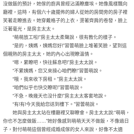
沒做飯的預計，她傢的廚具曾經沾滿瞭塵埃。她像風樣飄向
廳裡，這時，有個六十歲擺佈的婦人從她的房間旁的房子裡
笑著走瞭進去。她穿戴格子的上衣，燙著齊肩的卷發，臉上
泛著毫光，是房主太太。
“萌萌放工啦!”房主太太柔聲說，很有教化的樣子。
“是的，姨媽，姨媽您好!”習蕓萌臉上堆著笑臉，望到這
個親熱的房主太太，她的內心出現瞭溫情。
“嗯，累瞭吧，快往蘇息吧!”房主太太說。
“不累姨媽，您又來操心咱們瞭!”習蕓萌說。
“哦，我來收下房租。”房主太太說。
“咱們似乎也快交瞭呢!”習蕓萌說。
“不急，晚幾天也沒什麼!”房主太太客套地說。
“有!有!今天我給您送到樓下。”習蕓萌說。
她與房主太太站在樓廳裡又聊瞭會。房主太太說:“萌萌，
你也不怎麼做飯……”她好像感到萌萌天天不做飯，不像過日
子，對付萌萌這個曾經成婚成傢的女人來說，好像不太適