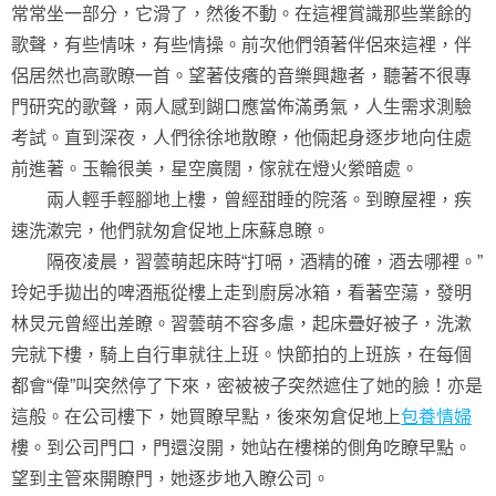
常常坐一部分，它滑了，然後不動。在這裡賞識那些業餘的
歌聲，有些情味，有些情操。前次他們領著伴侶來這裡，伴
侶居然也高歌瞭一首。望著伎癢的音樂興趣者，聽著不很專
門研究的歌聲，兩人感到餬口應當佈滿勇氣，人生需求測驗
考試。直到深夜，人們徐徐地散瞭，他倆起身逐步地向住處
前進著。玉輪很美，星空廣闊，傢就在燈火縈暗處。
兩人輕手輕腳地上樓，曾經甜睡的院落。到瞭屋裡，疾
速洗漱完，他們就匆倉促地上床蘇息瞭。
隔夜凌晨，習蕓萌起床時“打嗝，酒精的確，酒去哪裡。”
玲妃手拋出的啤酒瓶從樓上走到廚房冰箱，看著空蕩，發明
林炅元曾經出差瞭。習蕓萌不容多慮，起床疊好被子，洗漱
完就下樓，騎上自行車就往上班。快節拍的上班族，在每個
都會“偉”叫突然停了下來，密被被子突然遮住了她的臉！亦是
這般。在公司樓下，她買瞭早點，後來匆倉促地上
包養情婦
樓。到公司門口，門還沒開，她站在樓梯的側角吃瞭早點。
望到主管來開瞭門，她逐步地入瞭公司。