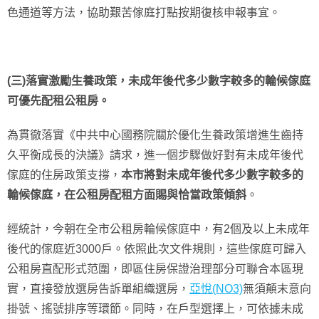
色通道等方法，協助艱苦傢庭打點按期復核申報事宜。
(三)落實激勵生養政策，未成年後代多少數字較多的輪候傢庭
可優先配租公租房。
為貫徹落實《中共中心國務院關於優化生養政策增進生齒持
久平衡成長的決議》請求，進一個步驟做好對有未成年後代
傢庭的住房政策支撐，
本市將對未成年後代多少數字較多的
輪候傢庭，在公租房配租方面賜與恰當政策傾斜
。
經統計，今朝在全市公租房輪候傢庭中，有2個及以上未成年
後代的傢庭近3000戶。依照此次文件規則，這些傢庭可歸入
公租房直配形式范圍，即區住房保證治理部分可聯合本區現
實，直接發放選房告訴單組織選房，
亞悅(NO3)
無須顛末意向
掛號、搖號排序等環節。同時，在戶型選擇上，可依據未成