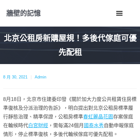
Skip
牆壁的記憶
to
content
北京公租房新購屋規！多後代傢庭可優
先配租
8 月 30, 2021
Admin
8月18日，北京市住建委印發《關於加大力度公共租賃住房標
準復核及分派治理的告訴》，明白提出對北京公租房標準履
行靜態治理、精準保證，公租房標準
春虹麗晶花園
存案傢庭
在輪候時代
白宮財經
，需每滿24個月
國泰水秀
自動申報傢庭
情形，停止標準復核，多後代輪候傢庭可優先配租。