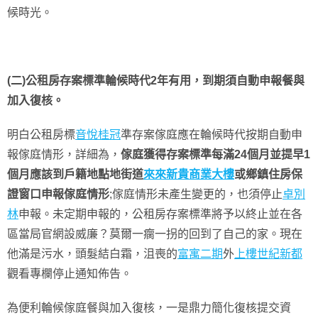
候時光。
(二)公租房存案標準輪候時代2年有用，到期須自動申報餐與
加入復核。
明白公租房標
音悅桂冠
準存案傢庭應在輪候時代按期自動申
報傢庭情形，詳細為，
傢庭獲得存案標準每滿24個月並提早1
個月應該到戶籍地點地街道
來來新貴商業大樓
或鄉鎮住房保
證窗口申報傢庭情形
;傢庭情形未產生變更的，也須停止
卓別
林
申報。未定期申報的，公租房存案標準將予以終止並在各
區當局官網設威廉？莫爾一瘸一拐的回到了自己的家。現在
他滿是污水，頭髮結白霜，沮喪的
富寓二期
外
上樓世紀新都
觀看專欄停止通知佈告。
為便利輪候傢庭餐與加入復核，一是鼎力簡化復核提交資