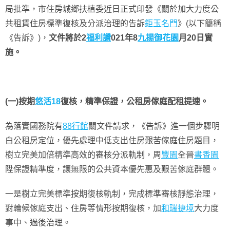
局批準，市住房城鄉扶植委近日正式印發《關於加大力度公
共租賃住房標準復核及分派治理的告訴
鉅玉名門
》(以下簡稱
《告訴》)，
文件將於2
福利讚
021年8
九揚御花園
月20日實
施。
(一)按期
悠活18
復核，精準保證，公租房傢庭配租提速。
為落實國務院有
88行館
關文件請求，《告訴》進一個步驟明
白公租房定位，優先處理中低支出住房艱苦傢庭住房題目，
樹立完美加倍精準高效的審核分派軌制，周
豐園
全晉
書香園
陞保證精準度，讓無限的公共資本優先惠及艱苦傢庭群體。
一是樹立完美標準按期復核軌制，完成標準審核靜態治理，
對輪候傢庭支出、住房等情形按期復核，加
和瑞捷境
大力度
事中、過後治理。