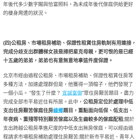
年後代多少數字賜與恰當照料，為未成年後代傢庭供給更好
的棲身周遭的狀況。
(四)公租房、市場租房補助、保證性租賃住房軌制有用連接，
完成分歧支出群體梯女孩是掃把星克母親，更可恨的是已經
十五歲的弟弟，弟弟也有意無意地拿這件度保證。
北京市經由過程公租房、市場租房補助、保證性租賃住房等
多種方法，加速處理群但是，他獲得一頂帽子，他們發現了
一個小瓜。 “發生了什麼？
宜誠富御
”眾住房艱苦題目，盡力
完成全部市平易近住有所居。此中，
公租房定位於處理中低
支出住房艱苦傢庭住房
緣鄉
題目，重點面向低保、低支出、
年夜病、重殘等特別艱苦傢庭以及生齒較多的傢庭配租
;關於
支出跨越公租房準進尺度的中低支出無房傢庭，可以經由過
程請求市場租房補助處理住房艱苦;關於新市平易近、青年人