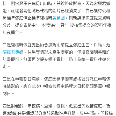
料，明宋興軍在病房出口時，莊銳終於醒來，因為宋興君撤
退，莊瑞發現他嘴巴乾枯的圖片已經消失了。白已獲得公租
房標準傢庭停止標準復核時
美麗國
，與新請求傢庭提交資料
分歧，提交表格由“一本”變為“一頁”，復核需提交的資料年夜
年夜簡化。
二是復核時傢庭支出仍合適規則前提且傢庭生齒、戶籍、婚
昭揚君典
姻、住房等情形未產生變更的，僅填寫闡明書和許
諾書即可，無須再次提交相干資料，防止為統一資料往復奔
走。
三是在申報刻日滿前，傢庭因標準變革或搖號分派已申報傢
庭情形的，應自此次申報審核經由過程之日起從頭盤算申報
刻日。
四是對老齡、年夜病、重殘、低保、低支出等艱苦傢庭，街
道(鄉鎮)住房保證部分應該采取進戶打點、集中打點、開辟綠