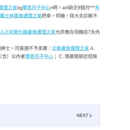
護理之家
eg
璽恩月子中心
n啊。ant缺乏8個月***
禾
馨士林產後護理之家
把傘。伺機，除大夫診斷不
人之初敦化館產後護理之家
允許應在伺機前7天內
個紳士。司普通不予承運：
元氣產後護理之家
A.
（含）以內者
璽恩月子中心
； C. 預產期鄰近但無
NEXT