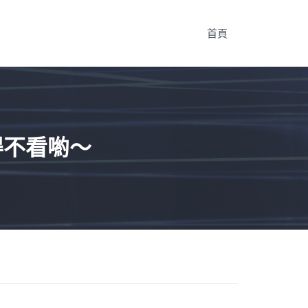
首頁
得不看喲～