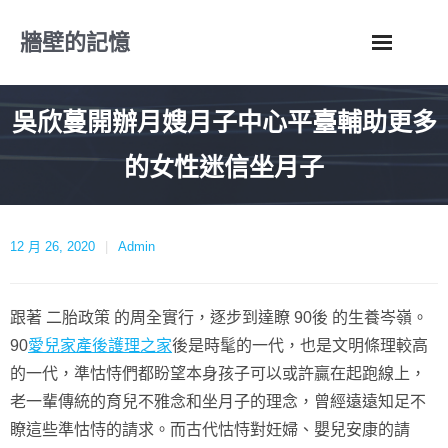
Skip
牆壁的記憶
to
content
吳欣蔓開辦月嫂月子中心平臺輔助更多
的女性迷信坐月子
12 月 26, 2020
Admin
跟著 二胎政策 的周全實行，逐步到達瞭 90後 的生養岑嶺。
90
愛兒家產後護理之家
後是時髦的一代，也是文明條理較高
的一代，準怙恃們都盼望本身孩子可以或許贏在起跑線上，
老一輩傳統的育兒不雅念和坐月子的理念，曾經遠遠知足不
瞭這些準怙恃的請求。而古代怙恃對妊婦、嬰兒安康的請