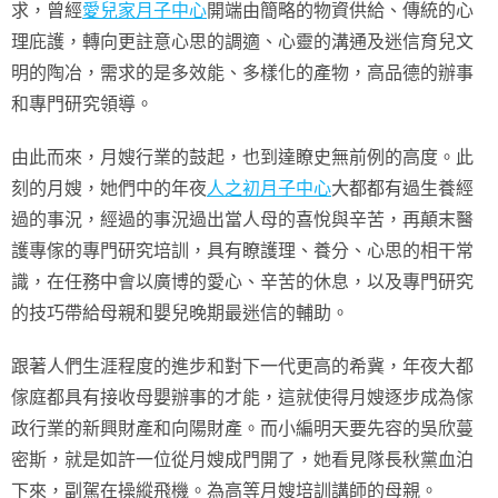
求，曾經
愛兒家月子中心
開端由簡略的物資供給、傳統的心
理庇護，轉向更註意心思的調適、心靈的溝通及迷信育兒文
明的陶冶，需求的是多效能、多樣化的產物，高品德的辦事
和專門研究領導。
由此而來，月嫂行業的鼓起，也到達瞭史無前例的高度。此
刻的月嫂，她們中的年夜
人之初月子中心
大都都有過生養經
過的事況，經過的事況過出當人母的喜悅與辛苦，再顛末醫
護專傢的專門研究培訓，具有瞭護理、養分、心思的相干常
識，在任務中會以廣博的愛心、辛苦的休息，以及專門研究
的技巧帶給母親和嬰兒晚期最迷信的輔助。
跟著人們生涯程度的進步和對下一代更高的希冀，年夜大都
傢庭都具有接收母嬰辦事的才能，這就使得月嫂逐步成為傢
政行業的新興財產和向陽財產。而小編明天要先容的吳欣蔓
密斯，就是如許一位從月嫂成門開了，她看見隊長秋黨血泊
下來，副駕在操縱飛機。為高等月嫂培訓講師的母親。