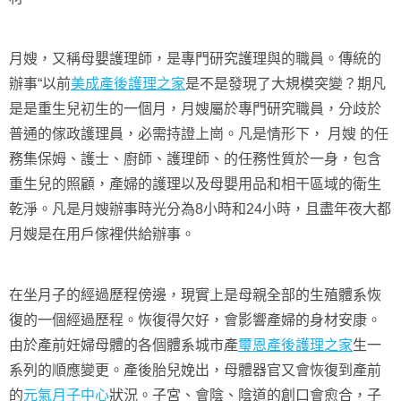
月嫂，又稱母嬰護理師，是專門研究護理與的職員。傳統的
辦事“以前
美成產後護理之家
是不是發現了大規模突變？期凡
是是重生兒初生的一個月，月嫂屬於專門研究職員，分歧於
普通的傢政護理員，必需持證上崗。凡是情形下， 月嫂 的任
務集保姆、護士、廚師、護理師、的任務性質於一身，包含
重生兒的照顧，產婦的護理以及母嬰用品和相干區域的衛生
乾淨。凡是月嫂辦事時光分為8小時和24小時，且盡年夜大都
月嫂是在用戶傢裡供給辦事。
在坐月子的經過歷程傍邊，現實上是母親全部的生殖體系恢
復的一個經過歷程。恢復得欠好，會影響產婦的身材安康。
由於產前妊婦母體的各個體系城市產
璽恩產後護理之家
生一
系列的順應變更。產後胎兒娩出，母體器官又會恢復到產前
的
元氣月子中心
狀況。子宮、會陰、陰道的創口會愈合，子