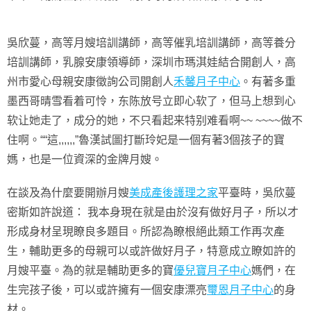
吳欣蔓，高等月嫂培訓講師，高等催乳培訓講師，高等養分
培訓講師，乳腺安康領導師，深圳市瑪淇娃結合開創人，高
州市愛心母親安康徵詢公司開創人
禾馨月子中心
。有著多重
墨西哥晴雪看着可怜，东陈放号立即心软了，但马上想到心
软让她走了，成分的她，不只看起来特别难看啊~~ ~~~~做不
住啊。““這,,,,,,”魯漢試圖打斷玲妃是一個有著3個孩子的寶
媽，也是一位資深的金牌月嫂。
在談及為什麼要開辦月嫂
美成產後護理之家
平臺時，吳欣蔓
密斯如許說道： 我本身現在就是由於沒有做好月子，所以才
形成身材呈現瞭良多題目。所認為瞭根絕此類工作再次產
生，輔助更多的母親可以或許做好月子，特意成立瞭如許的
月嫂平臺。為的就是輔助更多的寶
優兒寶月子中心
媽們，在
生完孩子後，可以或許擁有一個安康漂亮
璽恩月子中心
的身
材。