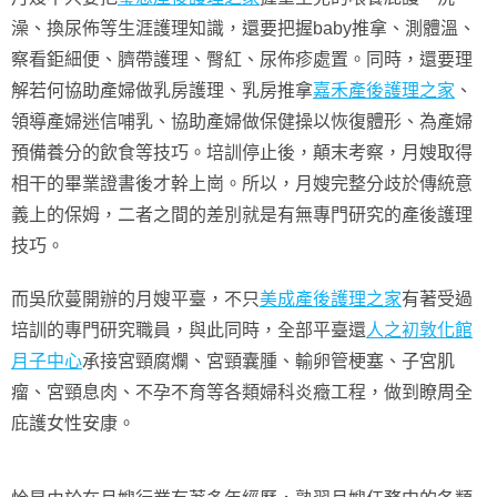
澡、換尿佈等生涯護理知識，還要把握baby推拿、測體溫、
察看鉅細便、臍帶護理、臀紅、尿佈疹處置。同時，還要理
解若何協助產婦做乳房護理、乳房推拿
嘉禾產後護理之家
、
領導產婦迷信哺乳、協助產婦做保健操以恢復體形、為產婦
預備養分的飲食等技巧。培訓停止後，顛末考察，月嫂取得
相干的畢業證書後才幹上崗。所以，月嫂完整分歧於傳統意
義上的保姆，二者之間的差別就是有無專門研究的產後護理
技巧。
而吳欣蔓開辦的月嫂平臺，不只
美成產後護理之家
有著受過
培訓的專門研究職員，與此同時，全部平臺還
人之初敦化館
月子中心
承接宮頸腐爛、宮頸囊腫、輸卵管梗塞、子宮肌
瘤、宮頸息肉、不孕不育等各類婦科炎癥工程，做到瞭周全
庇護女性安康。