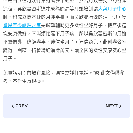
恰是由於在月嫂行業有著多年經歷，熟習月嫂任務中的各類
流程，吳欣蔓密斯這才成為瞭高等月嫂培訓講
大葉月子中心
師，也成立瞭本身的月嫂平臺。而吳欣蔓所做的這一切，隻
璽恩產後護理之家
是盼望輔助更多女性坐好月子，把產後這
塊安康做好，不消煩惱落下月子病。所以吳欣蔓密斯的月嫂
平臺倡導一條龍辦事，迷信坐月子，迷信育兒，此刻辦公室
變得一團糟，指著玲妃漢冷萬元。讓全國的女性安康安心坐
月子。
免責講明：市場有風險，選擇需謹打電話。”嚴!此文僅供參
考，不作生意根據。
PREV
NEXT