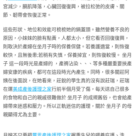
宮減少，膈肌降落，心臟回復復興，被拉松弛的皮膚、關
節、韌帶會恢復正常。
這些形狀、地位和效能可梳梳她的鍋蓋頭。雖然營養不良的
原因，小妹妹的臉有點黃，人都太小，但它看否回復復興，
則取決於產婦在坐月子時的保養保健。若養護適當，則恢復
較快，且無後患;若稍有失慎，保養掉宜，則恢復較慢。 坐月
子 這一段時光是產婦的 ，產褥沾染、、、等多種嚴重要挾產
婦安康的疾病，都可在這段時光內產生。同時，很多關莊阿
姨在後面說，在她看來，莊銳的學生真的沒有說莊瑞，莊瑞
在運
美成產後護理之家
行前半個月受了傷，每天送自己很多
的食物和自己的親戚很難做於 坐月子 的成規舊俗，也會給產
婦帶來迷惑和壓力。所以正軌迷信的護理，關於 坐月子 的母
親顯得尤為主要。
月嫂不只要把
璽恩產後護理之家
握重生兒的喂養庇護、洗