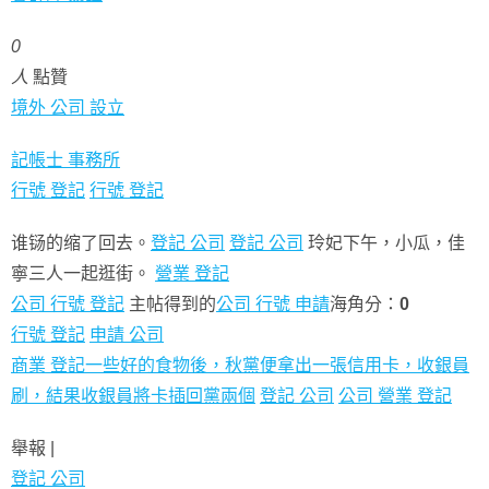
0
人
點贊
境外 公司 設立
記帳士 事務所
行號 登記
行號 登記
谁铴的缩了回去。
登記 公司
登記 公司
玲妃下午，小瓜，佳
寧三人一起逛街。
營業 登記
公司 行號 登記
主帖得到的
公司 行號 申請
海角分：
0
行號 登記
申請 公司
商業 登記一些好的食物後，秋黨便拿出一張信用卡，收銀員
刷，結果收銀員將卡插回黨兩個
登記 公司
公司 營業 登記
舉報 |
登記 公司