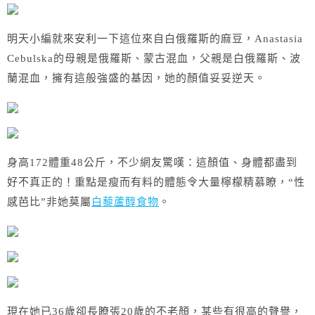
明天小編就來安利一下這位來自白俄羅斯的麻豆，
Anastasia
Cebulska的
母親是俄羅斯、蒙古混血，父親是白俄羅斯、波
蘭混血，擁有這般強盛的基因，她的顏值妥妥
逆天。
身高172體重48公斤，不少網友驚嘆：
這顏值、身體都盡到
好不真正的！重點是瘦而
有料的體態令大量檸檬精慕瞭，“性
感芭比”非她莫屬
白藜蘆醇食物
。
現在她已36歲卻長瞭張20歲的不老顏，某些有很高的聲譽，