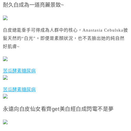
耐久白成為一道亮麗景致~
白皮總能垂手可得成為人群中的核心，Anastasia Cebulska披
髮天然的“白光”。即便是素顏狀況，也不丟臉出她的純自然
好肌膚~
苦瓜酵素糖尿病
苦瓜酵素糖尿病
永遠向白皮仙女看齊
get美白經白成閃電不是夢