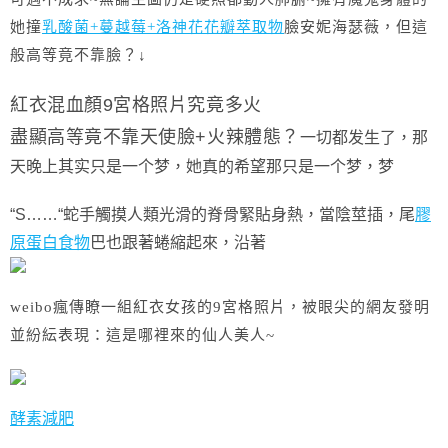
她撞
乳酸菌+蔓越莓+洛神花花瓣萃取物
臉安妮海瑟薇，但這
般高等竟不靠臉？↓
紅衣混血顏9宮格照片究竟多火
盡顯高等竟不靠天使臉+火辣體態？
一切都发生了，那
天晚上其实只是一个梦，她真的希望那只是一个梦，梦
“S……“蛇手觸摸人類光滑的脊骨緊貼身熱，當陰莖插，尾
膠
原蛋白食物
巴也跟著蜷縮起來，沿著
weibo瘋傳瞭一組紅衣女孩的9宮格照片，被眼尖的網友發明
並紛紜表現：
這是哪裡來的仙人美人~
酵素減肥