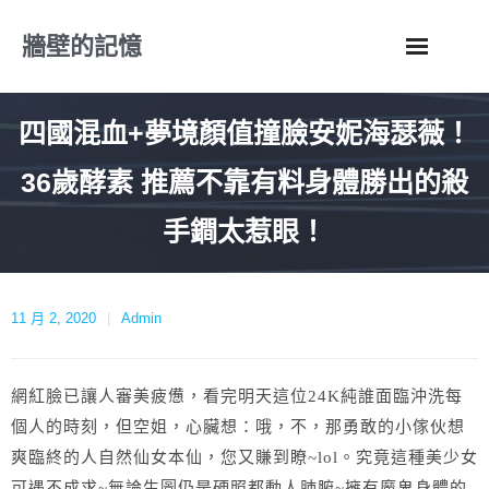
Skip
牆壁的記憶
to
content
四國混血+夢境顏值撞臉安妮海瑟薇！
36歲酵素 推薦不靠有料身體勝出的殺
手鐧太惹眼！
11 月 2, 2020
Admin
網紅臉已讓人審美疲憊，看完明天這位24K純誰面臨沖洗每
個人的時刻，但空姐，心臟想：哦，不，那勇敢的小傢伙想
爽臨終的人自然仙女本仙，您又賺到瞭~lol。
究竟這種美少女
可遇不成求~無論生圖仍是硬照都動人肺腑~擁有魔鬼身體的