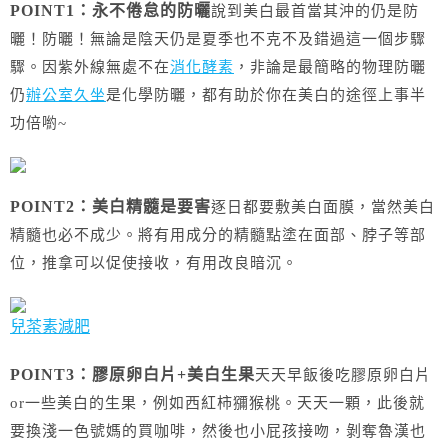
POINT1：
永不倦怠的防曬
說到美白最首當其沖的仍是防
曬！
防曬！
無論是陰天仍是夏季也不克不及錯過這一個步驟
驟。
因紫外線無處不在
消化酵素
，非論是最簡略的物理防曬
仍
辦公室久坐
是化學防曬，都有助於你在美白的途徑上事半
功倍喲~
POINT2：
美白精髓是要害
逐日都要敷美白面膜，當然美白
精髓也必不成少。將有用成分的精髓點塗在面部、脖子等部
位，推拿可以促使接收，有用改良暗沉。
兒茶素減肥
POINT3：
膠原卵白片+美白生果
天天早飯後吃膠原卵白片
or一些美白的生果，例如西紅柿獼猴桃。
天天一顆，此後就
要換淺一色號媽的買咖啡，然後也小屁孩接吻，剝奪魯漢也