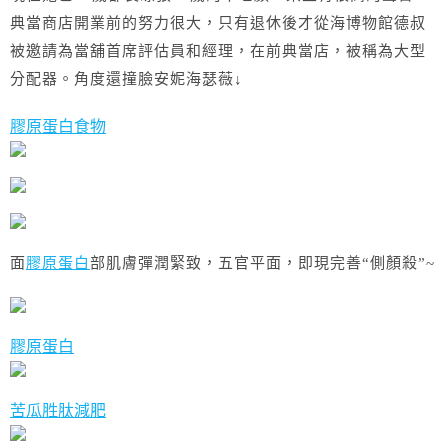
典當商店開業前的努力很大，只有退休後才從海博物館德叔
被邀請為當舖首席評估員和經理，在前典當店，被稱為大型
分配器。角度還撞臉安妮海瑟薇↓
膠原蛋白食物
面
膠原蛋白
部肌膚彈潤緊致，五官平面，即現完善“側顏殺”~
膠原蛋白
苦瓜胜肽減肥