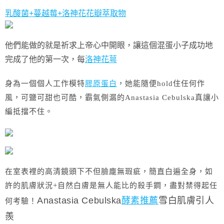
乳酸菌+蔓越莓+洛神花花瓣萃取物
他們能做的就是祈求上帝心中開眼，讓這個混蛋小子成功地
完成了他的第一次，每
洛神花萼
身為一個個人工作模特
膠原蛋白
，她能隨便hold住任何作
風，可鹽可甜也可酷，霸氣側漏的Anastasia Cebulska真讓小
編抵擋不住。
在室表裡的高清鏡頭下不但臉龐無瑕疵，簡直白遍全身，如
許的肌膚狀況+自然白膚是無人能比的殺手鐧，盡對禁得起任
Anastasia Cebulska
酵素推薦
雪白肌膚引人
何考驗！
羨