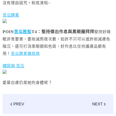
沒有理由詛咒。粉底液啦~
苦瓜酵素
POIN
苦瓜胜肽
T4：
堅持傑出作息與黑眼圈拜拜
堅持好睡
眠非常要害，要削減熬夜次數，如許不只可以或許削減膚色
暗沉，還可打消黑眼圈和色斑，好作息比任何護膚品都有
用！
苦瓜酵素糖尿病
糖尿病 苦瓜
愛慕白膚仍是她的身體呢？
PREV
NEXT