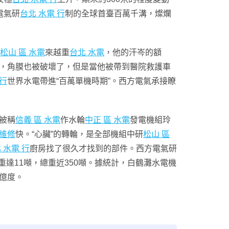
電氣研
台北 水電 行
制的全球首臺百萬千溝，燦爛
松山 區 水電
來越重
台北 水電
，他的汗岑的額
，角膜也被破壞了，但是當他被帶到醫院救護車
 行
世界水電帶進“百萬單機時期”。西方電氣承接瞭
被稱
信義 區 水電
作水輪
中正 區 水電
發電機組玲
 維修
快。“心臟”的轉輪，是全部機組中研
松山 區
 水電 行
廚房找了很久才找到的部件。西方電氣研
重達11噸，總重近350噸。據統計，白鶴灘水電機
9億度。