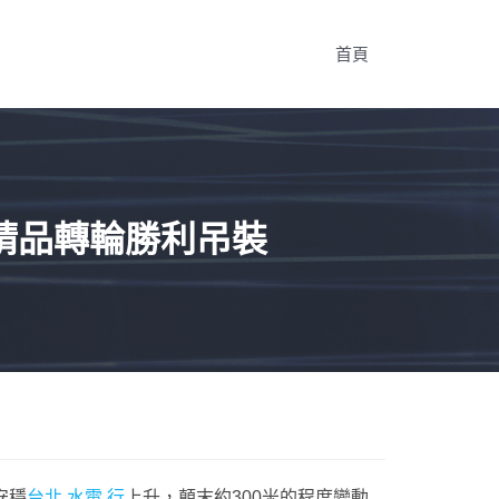
首頁
精品轉輪勝利吊裝
安穩
台北 水電 行
上升，顛末約300米的程度變動