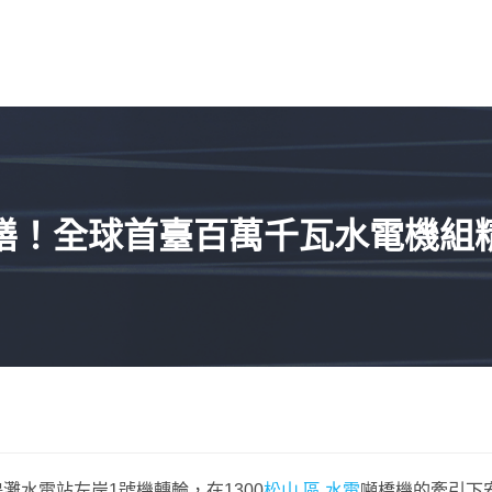
修繕！全球首臺百萬千瓦水電機組
鶴灘水電站左岸1號機轉輪，在1300
松山 區 水電
噸橋機的牽引下