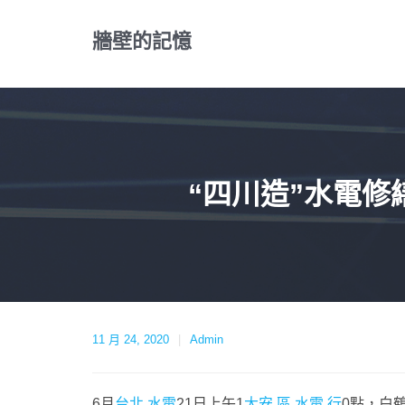
Skip
to
牆壁的記憶
content
“四川造”水電
11 月 24, 2020
Admin
6月
台北 水電
21日上午1
大安 區 水電 行
0點，白