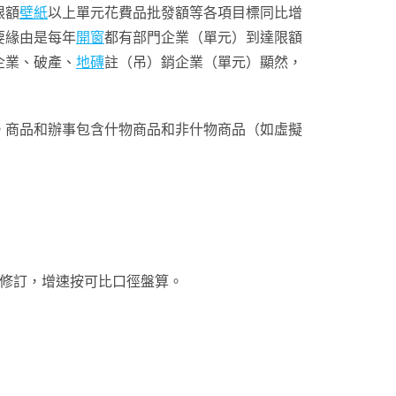
限額
壁紙
以上單元花費品批發額等各項目標同比增
要緣由是每年
開窗
都有部門企業（單元）到達限額
企業、破產、
地磚
註（吊）銷企業（單元）顯然，
。商品和辦事包含什物商品和非什物商品（如虛擬
修訂，增速按可比口徑盤算。