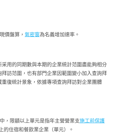
現價盤算，
氣密窗
為名義增加速率。
所采用的同期數與本期的企業統計范圍盡能夠相分
詢拜訪范圍，也有部門企業因範圍變小加入查詢拜
域重復統計景象，依據專項查詢拜訪對企業團體
此中，限額以上單元是指年主營營業支
施工前保護
以上的住宿和餐飲業企業（單元）。