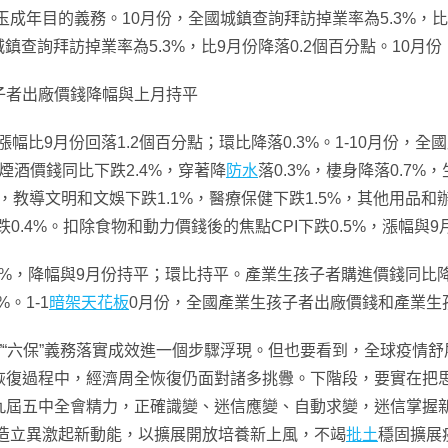
完玉成年目的義務。10月份，全國城鎮查詢拜訪掉業率為5.3%，比9
城鎮查詢拜訪掉業率為5.3%，比9月份降落0.2個百分點。10月
子者出廠價錢降幅與上月持平
幅比9月份回落1.2個百分點；環比降落0.3%。1-10月份，全國
煙酒價錢同比下跌2.4%，穿著降
防水
落0.3%，棲身降落0.7%
%，教導文明和文娛下跌1.1%，醫療保健下跌1.5%，其他用品和
下跌0.4%。扣除食物和動力價錢後的焦點CPI下跌0.5%，漲幅與
1%，降幅與9月份持平；環比持平。產業生孩子者購進價錢同比降落
。1-1
暗架天花板
0月份，全國產業生孩子者出廠價錢和產業生孩
穩”“六保”義務落實成效進一個步驟浮現。但也要看到，全球疫情
恢復過程中，經濟周全恢復仍面對諸多挑釁。下階段，要實在把
九屆五中全會精力，正確識變、迷信應變、自動求變，迷信掌握
改造立異激起新動能，以擴展開放培養新上風，不竭
批土
穩固擴展