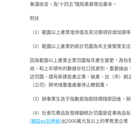
美滿收官，為“十四五”殘局奠基傑出基本。
附註
（1）範圍以上產業增添值及其分類項目增加速
（2）範圍以上產業的統計范圍為年主營營業支出
因為範圍以上產業企業范圍每年產生變更，為包
歧，和上年頒布的數據存在口徑差別。重要緣由
訪范圍，還有新建投產企業、破產、註（吊）銷
（公司）跨地域重復產量停止瞭剔重。
（3）辦事業生孩子指數是指剔除價錢原因後，
（4）社會花費品批發總額統計范圍是從事商品
(鋪設pp瓦楞板)
出2000萬元及以上的零售業企業