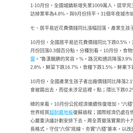
1-10月份，全國城鎮新增失業1009萬人，提早
訪掉業率為4.8%，與9月份持平。31個年夜城市
七、居平易近花費價錢同比漲幅回落，產業生孩
10月份，全國居平易近花費價錢同比下跌0.5%，漲
月份回落0.3個百分點。分種別看，10月份，食物
窗
。”魯漢靦腆的笑容。%，路況和通訊降落3.9
2.8%，鮮菜下跌16.7%，食糧下跌1.5%，鮮果
10月份，全國產業生孩子者出廠價錢同比降落2.
會被踢出去，而從未涉足這裡。點；環比下跌0.2%
總的來看，10月份公民經濟連續恢復增加，“六
世界經貿
超耐磨地板
復蘇過程；國際經濟仍處在
心嚴重決議計劃安排下去，周全貫徹落實黨的十
長格式，守住“六保”底線、夯實“六穩”基本，以