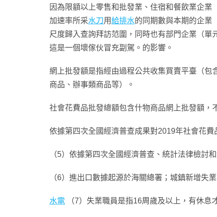
因為限額以上零售和批發業、住宿和餐飲業企業
加速率所采
水刀
用
給排水
的同期數與本期的企業
尺度歸入查詢拜訪范圍，同時也有部門企業（單
這是一個壞傢伙冒充副駕。的影響。
網上批發額是指經由過程公共收集買賣平臺（包
商品、辦事類商品等）。
社會花費品批發總額包含什物商品網上批發額，
依據第四次全國經濟普查成果對2019年社會花費
（5）依據第四次全國經濟普查、統計法律檢討
（6）進出口數據起源於海關總署；城鎮新增失
水電
（7）失業職員是指16周歲及以上，有休息