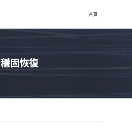
首頁
續穩固恢復