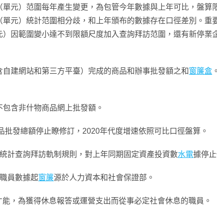
（單元）范圍每年產生變更，為包管今年數據與上年可比，盤算
（單元）統計范圍相分歧，和上年頒布的數據存在口徑差別。重
元）因範圍變小達不到限額尺度加入查詢拜訪范圍，還有新停業
含自建網站和第三方平臺）完成的商品和辦事批發額之和
窗簾盒
不包含非什物商品網上批發額。
品批發總額停止瞭修訂，2020年代度增速依照可比口徑盤算。
和統計查詢拜訪軌制規則，對上年同期固定資產投資數
水電
據停止
業職員數據起
窗簾
源於人力資本和社會保證部。
才能，為獲得休息報答或運營支出而從事必定社會休息的職員。