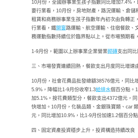
10月份，全國辦事業生孩子指數同比增加7.4%，比
要行業看，10月份，房地財產，路況運輸、倉儲和郵政
租賃和商務辦事業生孩子指數年內初次由負轉正，住
行業看，鐵
開窗
路運輸、航空運輸、住宿餐飲、文
務運動指數持續位於臨界點以上。從市場預期看，辦
1-9月份，範圍以上辦事業企業營業
砌磚
支出同比
三、市場發賣連續回熱，餐飲支出月度同比增速
10月份，社會花費品批發總額38576億元，同比增
5.9%，降幅比1-9月份收窄1.3
給排水
個百分點。1
加5.1%。按花費類型分，餐飲支出4372億元，
快增加。10月份，化裝品類、金銀珠寶類、car 類商
元，同比增加10.9%，比1-9月份加速1.2個百
四、固定資產投資穩步上升，投資構造持續改良