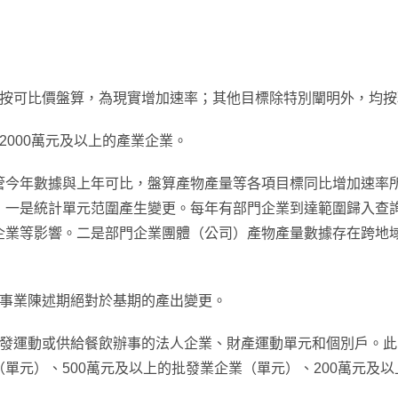
率按可比價盤算，為現實增加速率；其他目標除特別闡明外，均按
2000萬元及以上的產業企業。
管今年數據與上年可比，盤算產物產量等各項目標同比增加速率
：一是統計單元范圍產生變更。每年有部門企業到達範圍歸入查
企業等影響。二是部門企業團體（公司）產物產量數據存在跨地
辦事業陳述期絕對於基期的產出變更。
批發運動或供給餐飲辦事的法人企業、財產運動單元和個別戶。
（單元）、500萬元及以上的批發業企業（單元）、200萬元及