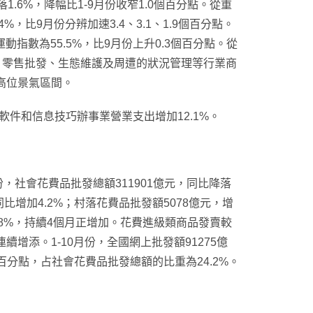
1.6%，降幅比1-9月份收窄1.0個百分點。從重
，比9月份分辨加速3.4、3.1、1.9個百分點。
數為55.5%，比9月份上升0.3個百分點。從
；零售批發、生態維護及周遭的狀況管理等行業商
上高位景氣區間。
、軟件和信息技巧辦事業營業支出增加12.1%。
月份，社會花費品批發總額311901億元，同比降落
比增加4.2%；村落花費品批發額5078億元，增
4.8%，持續4個月正增加。花費進級類商品發賣較
連續增添。1-10月份，全國網上批發額91275億
7個百分點，占社會花費品批發總額的比重為24.2%。