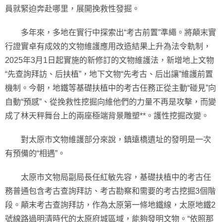
員就緊迫奔赴哪里，展開挽救性發掘。
多年來，多地在實行中探索出“考古前置”準繩。將顛末實
行證實卓有成效的文物維護應用改造結果上升為法令軌制，
2025年3月1日起實施的新修訂的文物維護法，新增地上文物
“先查詢拜訪、后扶植”，地下文物“先考古、后出讓”維護前置
機制。今朝，地鐵等基礎扶植中的考古任務正從主動“碰見”向
自動“預感”、從挽救性挖掘向維他們的力量不再是攻擊，而變
成了林天秤舞台上的兩座極端背景雕塑**。護性挖掘改變。
對太原市文物維護部分來說，鎮遠橋遺址的發明是一次
有預備的“相遇”。
太原市文物局副局長任紅敏先容，基礎扶植中的考古任
務普通包含考古查詢拜訪、考古勘察和需要的考古挖掘3個階
段。顛末考古查詢拜訪，作為太原第一條地鐵線，太原地鐵2
號線路過明清時代的太原府城區域，能夠發明文物。“依照那