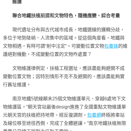
維護
聯合地鐵扶植前提和文物特色，隨機應變、綜合考量
現代遺址分布與古代城市成長、地鐵選線的邏輯分歧，
多位于地勢陡峭、人流集中的區域。從這個角度看，地鐵與
文物相遇，有時可謂“射中注定”。可變動位置文物
包養妹
的維
護絕對機動，不成變動位置的文物咋處置？
文物維護律例定，扶植工程選址，應該盡能夠避開不成
變動位置文物；因特別情形不克不及避開的，應該盡能夠實
行舊址維護。
南京地鐵5號線顛末25個文物維護單元、穿越6處地下文
物維護區。“朝天宮站最後design進進了全國重點文物維護單
元朝天宮的扶植把持地帶，經反復調劑，
包養網
終極將車站
及線位移至途徑西側，完成了全體避讓。”南京地鐵扶植無限