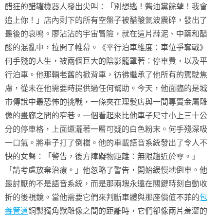
醋狂的醋罐機器人發出尖叫：「別想逃！醬油黨餘孽！我會
追上你！」店內剩下的所有空盤子被醋酸氣波震碎，發出了
最後的哀鳴。廖沾沾的宇宙冒險，就在這片蒜泥、中藥和醋
酸的混亂中，拉開了帷幕。《平行泊車維度：車位爭奪戰》
何手殘的人生，被兩個巨大的陰影籠罩著：停車費，以及平
行泊車。他那輛老舊的掀背車，彷彿繼承了他所有的駕駛焦
慮，從未在他需要時提供過任何幫助。今天，他面臨的是城
市傳說中最恐怖的挑戰，一條夾在理髮店與一間專賣金屬雕
像的畫廊之間的窄巷。一個看起來比他車子尺寸小上三十公
分的停車格，上面還灑著一層可疑的白色粉末。何手殘深吸
一口氣。將車子打了倒檔。他的車載語音系統發出了令人不
快的女聲：「警告，後方障礙物距離：無限趨近於零。」
「請考慮放棄治療。」他忽略了警告，開始緩慢地倒車。他
最討厭的不是語音系統，而是那兩塊永遠在關鍵時刻自動收
折的後視鏡。當他需要它們來判斷車體與那座價值不菲的
包
養管道
銅製獨角獸雕像之間的距離時，它們卻像兩片羞澀的