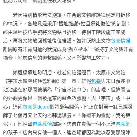
義務公司總工辦副主任耿天霜說。
若因特別情形無法避讓，在合適文物維護律例定可拆移
的情況下，各地凡是采用“舊址維護+姑且遷徙復位”的計劃：
經由過程技巧手腕將文物姑且拆移，待相干階段施工完成
后，再將文物放回舊址復位維護。如許既防止文物
包養情婦
離開原有汗青周遭的狀況成為“孤立標本”，堅持了文物與汗青
場合、地層信息的聯繫關係，又不影響施工效力。
鎮遠橋遺址發明后，就若何維護題目，太原市文物維
《宇宙水餃與終極醬料師》第一章：蒜泥
包養
與末日預兆廖
沾沾坐在他那間被稱為「宇宙水餃中心」的店裡，但這間店
的外觀更像是一個被遺棄的藍色塑膠棚，與「宇宙」或「中
心」這兩
包養網dcard
個詞毫無關係。他正在對著一缸已經發
酵了七個月又七天的老蒜泥嘆氣。「你還不夠靈動，我的蒜
泥。」他輕聲
包養感情
細語，彷彿在責備一個不上進
包養網
的孩子。店內只有他一個人，連蒼蠅都因為難以忍受那股陳