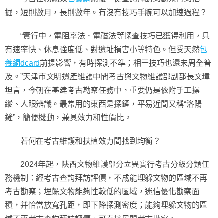
掘，短則數月，長則數年。有沒有技巧手腕可以加速過程？
“實行中，電阻率法、電磁法等探查技巧已獲得利用，具
有速率快、休息強度低、對遺址損害小等特色。但受天然
包
養網dcard
前提影響，有時探測不準；相干技巧也還未周全普
及。”天津市文明遺產維護中間考古與文物維護部副部長文璋
坦言，今朝在基建考古勘察任務中，重要仍是依附手工操
縱、人眼辨識。最常用的東西是探鏟，平易近間又稱“洛陽
鏟”，簡便機動，兼具效力和性價比。
若何在考古維護和扶植效力間找到均衡？
2024年起，陜西文物維護部分立異實行考古分級分類任
務機制：經考古查詢拜訪評價，不成能埋躲文物的區域不再
考古勘察；埋躲文物能夠性較低的區域，迷信優化勘察面
積，并恰當放寬孔距，即下降探測密度；能夠埋躲文物的區