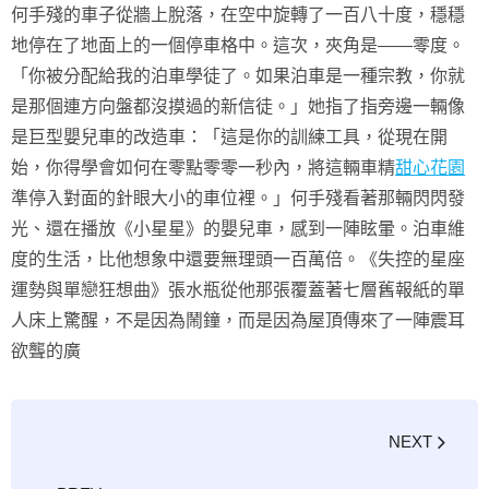
何手殘的車子從牆上脫落，在空中旋轉了一百八十度，穩穩
地停在了地面上的一個停車格中。這次，夾角是——零度。
「你被分配給我的泊車學徒了。如果泊車是一種宗教，你就
是那個連方向盤都沒摸過的新信徒。」她指了指旁邊一輛像
是巨型嬰兒車的改造車：「這是你的訓練工具，從現在開
始，你得學會如何在零點零零一秒內，將這輛車精
甜心花園
準停入對面的針眼大小的車位裡。」何手殘看著那輛閃閃發
光、還在播放《小星星》的嬰兒車，感到一陣眩暈。泊車維
度的生活，比他想象中還要無理頭一百萬倍。《失控的星座
運勢與單戀狂想曲》張水瓶從他那張覆蓋著七層舊報紙的單
人床上驚醒，不是因為鬧鐘，而是因為屋頂傳來了一陣震耳
欲聾的廣
NEXT