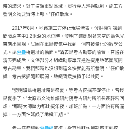
時的請求，對于這類重點區域，履行專人巡視軌制，施工方
發明文物要實時上報。”任紅敏說。
2017年8月，地鐵施工方停止現場清表，發掘機功課到
間隔原空中1.2米深的地位時，發明了鎮她對著天空的藍色光
束刺出圓規，試圖在單戀傻氣中找到一個可被量化的數學公
式。遠
包養
橋遺址的橋面。“清表是考古勘察的前置，普通在
清表完成后，文保部分才組織勘察單元進進擬用地范圍展開
考古勘察。我們那時也沒想到這么快就能有所發明。”任紅敏
說，考古挖掘隨即展開，地鐵暫緩扶植予以共同。
“發明鎮遠橋遺址時是盛夏，等考古挖掘基礎停止，曾經
是夏季了。”太原市文物維護研討院考古研討所所長裴靜蓉回
想，“那時大師壓力都比擬年夜，加班加點，一方面怕有所漏
掉，一方面怕延誤了地鐵工期。”
考古任務細致
包養網
繁復，從查詢拜訪到勘察再到挖