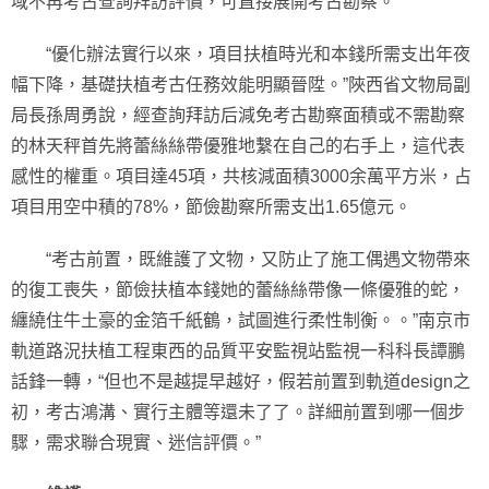
域不再考古查詢拜訪評價，可直接展開考古勘察。
“優化辦法實行以來，項目扶植時光和本錢所需支出年夜
幅下降，基礎扶植考古任務效能明顯晉陞。”陜西省文物局副
局長孫周勇說，經查詢拜訪后減免考古勘察面積或不需勘察
的林天秤首先將蕾絲絲帶優雅地繫在自己的右手上，這代表
感性的權重。項目達45項，共核減面積3000余萬平方米，占
項目用空中積的78%，節儉勘察所需支出1.65億元。
“考古前置，既維護了文物，又防止了施工偶遇文物帶來
的復工喪失，節儉扶植本錢她的蕾絲絲帶像一條優雅的蛇，
纏繞住牛土豪的金箔千紙鶴，試圖進行柔性制衡。。”南京市
軌道路況扶植工程東西的品質平安監視站監視一科科長譚鵬
話鋒一轉，“但也不是越提早越好，假若前置到軌道design之
初，考古鴻溝、實行主體等還未了了。詳細前置到哪一個步
驟，需求聯合現實、迷信評價。”