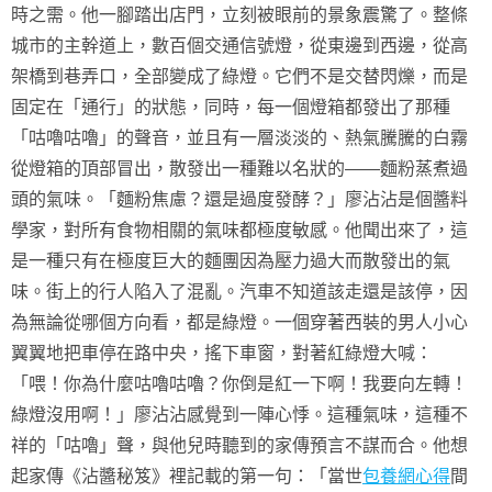
時之需。他一腳踏出店門，立刻被眼前的景象震驚了。整條
城市的主幹道上，數百個交通信號燈，從東邊到西邊，從高
架橋到巷弄口，全部變成了綠燈。它們不是交替閃爍，而是
固定在「通行」的狀態，同時，每一個燈箱都發出了那種
「咕嚕咕嚕」的聲音，並且有一層淡淡的、熱氣騰騰的白霧
從燈箱的頂部冒出，散發出一種難以名狀的——麵粉蒸煮過
頭的氣味。「麵粉焦慮？還是過度發酵？」廖沾沾是個醬料
學家，對所有食物相關的氣味都極度敏感。他聞出來了，這
是一種只有在極度巨大的麵團因為壓力過大而散發出的氣
味。街上的行人陷入了混亂。汽車不知道該走還是該停，因
為無論從哪個方向看，都是綠燈。一個穿著西裝的男人小心
翼翼地把車停在路中央，搖下車窗，對著紅綠燈大喊：
「喂！你為什麼咕嚕咕嚕？你倒是紅一下啊！我要向左轉！
綠燈沒用啊！」廖沾沾感覺到一陣心悸。這種氣味，這種不
祥的「咕嚕」聲，與他兒時聽到的家傳預言不謀而合。他想
起家傳《沾醬秘笈》裡記載的第一句：「當世
包養網心得
間