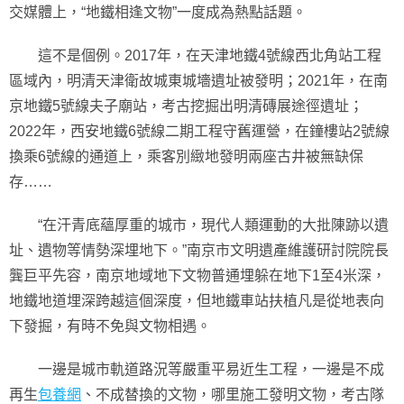
交媒體上，“地鐵相逢文物”一度成為熱點話題。
這不是個例。2017年，在天津地鐵4號線西北角站工程
區域內，明清天津衛故城東城墻遺址被發明；2021年，在南
京地鐵5號線夫子廟站，考古挖掘出明清磚展途徑遺址；
2022年，西安地鐵6號線二期工程守舊運營，在鐘樓站2號線
換乘6號線的通道上，乘客別緻地發明兩座古井被無缺保
存……
“在汗青底蘊厚重的城市，現代人類運動的大批陳跡以遺
址、遺物等情勢深埋地下。”南京市文明遺產維護研討院院長
龔巨平先容，南京地域地下文物普通埋躲在地下1至4米深，
地鐵地道埋深跨越這個深度，但地鐵車站扶植凡是從地表向
下發掘，有時不免與文物相遇。
一邊是城市軌道路況等嚴重平易近生工程，一邊是不成
再生
包養網
、不成替換的文物，哪里施工發明文物，考古隊