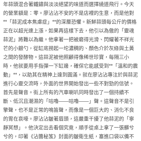
年蒜頭混合著鐵鏽與淡淡絕望的味道而選擇繞道飛行。今天
的營業額是：零。廖沾沾不安的不是店裡的生意，而是他對
**「蒜泥成本焦慮症」**的深層恐懼。新鮮蒜頭每公斤的價格
正在以超光速上漲，如果再這樣下去，他引以為傲的「靈魂
蒜泥」將難以為繼。他拿著一把被磨得光滑、閃耀著不祥光
芒的小銀勺，從缸底撈起一坨濃稠的、顏色介於灰綠與土黃
之間的發酵物。這蒜泥被他照顧得像稀世珍寶，每隔三小
時，他就要用手指彈一下缸邊，確保它能感受到**「溫和的震
動」**，以助其在精神上達到圓滿。就在廖沾沾專注於與蒜泥
進行心靈交流時，外面的世界開始發出一些不對勁的信號。
首先是聲音。街上所有的汽車喇叭同時發出了一個持續不
斷、低沉且潮濕的「咕嚕——咕嚕——」聲。這聲音不是引
擎聲，也不是正常的鳴笛聲，而像是一個巨大的、消化不良
的胃在哀嚎。廖沾沾皺著眉頭，這嚴重干擾了他蒜泥的「寧
靜冥想」。他決定出去看個究竟，順手從桌上拿了一張髒兮
兮的，印著《沾醬秘笈》封面的皺衛生紙，塞進口袋以備不