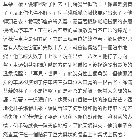
耳朵一樣，優雅地縮了回去。同時發出低語：「你還是別看
了，反正你也停不好。」何手殘感覺心臟快要跳出來了。他
轉頭看去，發現那座高聳入雲、覆蓋著鏽跡斑斑鐵網的多層
機械式停車塔，正在那片窄巷的盡頭散發出不正常的綠光。
這棟停車塔是個異類，它的三號車位始終空著，並且傳說只
要有人敢在它面前失敗十八次，就會被傳送到一個泊車地
獄。他已經失敗了十七次。現在是第十八次。他打了方向
盤，車頭朝著銅獨角獸的方向猛地偏轉。後視鏡發出最後的
溫柔提醒：「再見，世界。」他沒有撞上獨角獸，但他那顫
抖的車尾卻擦到了停車塔三號車位入口處的一根古老、佈滿
苔蘚的柱子。不是撞擊，而是輕柔的碰觸，像戀人之間的耳
語。接著，一道濃郁的、像薄荷口香糖一樣的綠色光芒。猛
地從柱子爆發出來，瞬間吞噬了何手殘和他的掀背車。光芒
消失後，窄巷恢復了平靜，只剩下獨角獸雕像一臉困惑的表
情。何手殘感覺一陣天旋地轉，等他回過神來，他的車子竟
然垂直停在一個貼滿了巨大獎狀的牆壁上。獎狀上寫著：