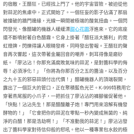
的宿敵，王醋狂，已經找上門了。他的宇宙冒險，被迫從他
對蒜泥的焦慮中，正式開始了。一個狂妄的影子佔滿了那扇
被撞破的牆門邊緣，光線一瞬間被極端的酸氣扭曲。一個閃
閃發光、像醋罐的機器人緩緩漂
甜心花園
浮進來，它的底座
還不斷噴射著白色醋霧。它身上掛著「醋狂派大勝利」的霓
虹燈牌，閃爍得讓人眼睛發疼，同時發出警報。王醋狂的聲
音再次響起，這次帶著金屬回音的嘲弄，刺耳得像是磨砂
紙。「廖沾沾！你那充滿腐敗氣味的蒜泥，是對醬料學的侮
辱！必須淨化！」「你將為你那百分之五的醬油，以及百分
之九十五的邪惡蒜頭付出代價！」醋罐機器人的頂端裂開，
露出了一個巨大的管口，正在聚積藍色光芒。K-999特務用它
穿著燕尾服的小爪子，一把抓住了廖沾沾的褲腳催促著他。
「快點！沾沾先生！那是醋酸離子炮！專門用來溶解有機發
酵物的！」「它會把你的蒜泥在零點一秒內變成無菌的、純
淨的白醋！那是浩劫啊！」「不准動我的蒜泥！」廖沾沾發
出了醬料學家對待信仰般的怒吼。他以一種專業包水餃的極