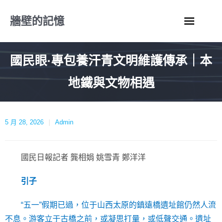
Skip
牆壁的記憶
to
content
國民眼·專包養汗青文明維護傳承｜本
地鐵與文物相遇
5 月 28, 2026
Admin
國民日報記者 龔相娟 姚雪青 鄭洋洋
引子
“五一”假期已過，位于山西太原的鎮遠橋遺址館仍然人流
不息。游客立于古橋之前，或凝思打量，或低聲交通。遺址