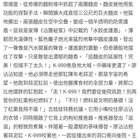
限速度，從旁邊的麵粉堆中抓起了兩團麵皮。麵皮被他用氣
功般的捏製手法，瞬間擴大成直徑三公尺的巨大麵皮。他猛
地擲出，兩張麵皮在空中交疊，變成一個半透明的防禦護
盾。這就是家傳《沾醬秘笈》中記載的「水餃皮護盾」，薄
韌而充滿彈性。藍色離子炮光束猛烈地擊中麵皮護盾，發出
了一聲像是汽水開蓋的聲音。護盾劇烈震動，但奇蹟般地擋
住了攻擊，只是散發出濃郁的麵香。「這麵皮的延展性！完
美！但撐不了太久！」K-999焦急地大喊，中藥味更濃了。廖
沾沾知道，他必須帶走他那缸陳年老蒜泥，那是宇宙的希
望。他跑到蒜泥缸前，使出他搬運食材的全部力量，將那口
比他還胖的缸抱起。「走！K-999！我們要從後院逃跑！別再
管你的紅棗枸杞燃料了！」「不行！燃料是文明的基礎！沒
了紅棗我飛不遠！」吉娃娃特務抗議。它用小嘴咬住廖沾沾
的衣領，同時開啟了它背上的枸杞推進器。推進器發出「滋
滋」的輕微煎煮聲，伴隨著一股濃郁的蔘味爆發。廖沾沾抱
著蒜泥缸、K-999咬著他，一起從撞出來的洞口衝向後院。王