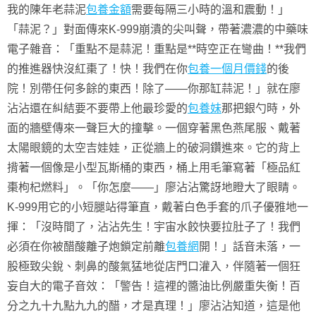
我的陳年老蒜泥
包養金額
需要每隔三小時的溫和震動！」
「蒜泥？」對面傳來K-999崩潰的尖叫聲，帶著濃濃的中藥味
電子雜音：「重點不是蒜泥！重點是**時空正在彎曲！**我們
的推進器快沒紅棗了！快！我們在你
包養一個月價錢
的後
院！別帶任何多餘的東西！除了——你那缸蒜泥！」就在廖
沾沾還在糾結要不要帶上他最珍愛的
包養妹
那把銀勺時，外
面的牆壁傳來一聲巨大的撞擊。一個穿著黑色燕尾服、戴著
太陽眼鏡的太空吉娃娃，正從牆上的破洞鑽進來。它的背上
揹著一個像是小型瓦斯桶的東西，桶上用毛筆寫著「極品紅
棗枸杞燃料」。「你怎麼——」廖沾沾驚訝地瞪大了眼睛。
K-999用它的小短腿站得筆直，戴著白色手套的爪子優雅地一
揮：「沒時間了，沾沾先生！宇宙水餃快要拉肚子了！我們
必須在你被醋酸離子炮鎖定前離
包養網
開！」話音未落，一
股極致尖銳、刺鼻的酸氣猛地從店門口灌入，伴隨著一個狂
妄自大的電子音效：「警告！這裡的醬油比例嚴重失衡！百
分之九十九點九九的醋，才是真理！」廖沾沾知道，這是他