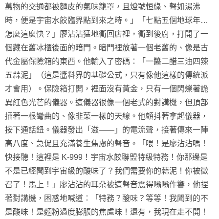
萬物的交通都被麵皮的氣味籠罩，且燈號恒綠、聲如湯沸
時，便是宇宙水餃臨界點到來之時。」「七點五個地球年…
怎麼這麼快？」廖沾沾猛地衝回店裡，衝到後廚，打開了一
個藏在舊冰櫃後面的暗門。暗門裡放著一個老舊的、像是古
代金屬保險箱的東西。他輸入了密碼：「一醬二醋三油四辣
五蒜泥」（這是醬料界的基礎公式，只有像他這樣的傳統派
才會用）。保險箱打開，裡面沒有黃金，只有一個閃爍著詭
異紅色光芒的儀器。這儀器很像一個老式的對講機，但頂部
插著一根彎曲的、像韭菜一樣的天線。他顫抖著拿起儀器，
按下通話鈕。儀器發出「滋——」的電流聲，接著傳來一陣
高八度、急促且充滿養生焦慮的聲音。「喂！是廖沾沾嗎！
快接聽！這裡是 K-999！宇宙水餃聯盟特級特務！你那邊是
不是已經聞到宇宙級的酸味了？我們需要你的蒜泥！你被徵
召了！馬上！」廖沾沾的耳朵被這聲音震得嗡嗡作響，他捏
著對講機，困惑地喊道：「特務？酸味？等等！我聞到的不
是酸味！是麵粉過度膨脹的焦慮味！還有，我現在走不開！