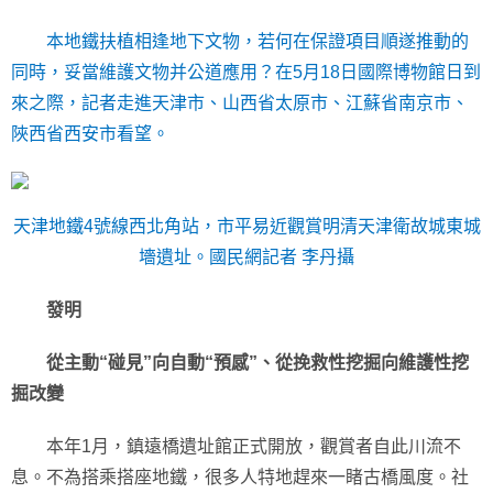
本地鐵扶植相逢地下文物，若何在保證項目順遂推動的
同時，妥當維護文物并公道應用？在5月18日國際博物館日到
來之際，記者走進天津市、山西省太原市、江蘇省南京市、
陜西省西安市看望。
天津地鐵4號線西北角站，市平易近觀賞明清天津衛故城東城
墻遺址。國民網記者 李丹攝
發明
從主動“碰見”向自動“預感”、從挽救性挖掘向維護性挖
掘改變
本年1月，鎮遠橋遺址館正式開放，觀賞者自此川流不
息。不為搭乘搭座地鐵，很多人特地趕來一睹古橋風度。社