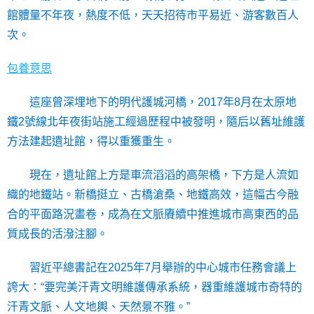
館體量不年夜，熱度不低，天天招待市平易近、游客數百人
次。
包養意思
這座曾深埋地下的明代護城河橋，2017年8月在太原地
鐵2號線北年夜街站施工經過歷程中被發明，隨后以舊址維護
方法建起遺址館，得以重獲重生。
現在，遺址館上方是車流滔滔的高架橋，下方是人流如
織的地鐵站。新橋挺立、古橋滄桑、地鐵高效，這幅古今融
合的平面路況畫卷，成為在文脈賡續中推進城市高東西的品
質成長的活潑注腳。
習近平總書記在2025年7月舉辦的中心城市任務會議上
誇大：“要完美汗青文明維護傳承系統，器重維護城市奇特的
汗青文脈、人文地輿、天然景不雅。”