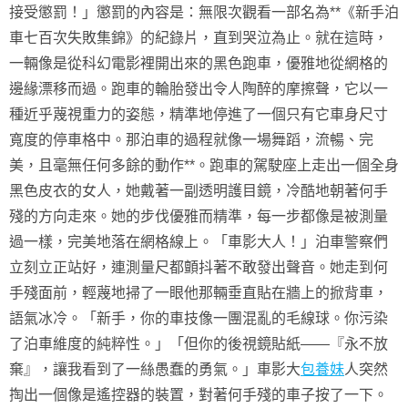
接受懲罰！」懲罰的內容是：無限次觀看一部名為**《新手泊
車七百次失敗集錦》的紀錄片，直到哭泣為止。就在這時，
一輛像是從科幻電影裡開出來的黑色跑車，優雅地從網格的
邊緣漂移而過。跑車的輪胎發出令人陶醉的摩擦聲，它以一
種近乎蔑視重力的姿態，精準地停進了一個只有它車身尺寸
寬度的停車格中。那泊車的過程就像一場舞蹈，流暢、完
美，且毫無任何多餘的動作**。跑車的駕駛座上走出一個全身
黑色皮衣的女人，她戴著一副透明護目鏡，冷酷地朝著何手
殘的方向走來。她的步伐優雅而精準，每一步都像是被測量
過一樣，完美地落在網格線上。「車影大人！」泊車警察們
立刻立正站好，連測量尺都顫抖著不敢發出聲音。她走到何
手殘面前，輕蔑地掃了一眼他那輛垂直貼在牆上的掀背車，
語氣冰冷。「新手，你的車技像一團混亂的毛線球。你污染
了泊車維度的純粹性。」「但你的後視鏡貼紙——『永不放
棄』，讓我看到了一絲愚蠢的勇氣。」車影大
包養妹
人突然
掏出一個像是遙控器的裝置，對著何手殘的車子按了一下。