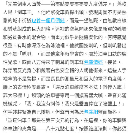
「完美倒車入庫獎——第零點零零零零零九度偏差。」落款
人是「倒車王」。他趕緊從車窗探出頭，發現周圍不再是熟
悉的城市街道
包養一個月價錢
，而是一望無際、由無數白線
和編號組成的巨大網格。這裡的空氣聞起來像是新買的輪胎
和劣質香水的混合物，而重力似乎是隨機變化的，有時感覺
很重，有時像漂浮在游泳池裡。他試圖按喇叭，但喇叭發出
的不是「叭叭」，而是他童年時學會的、關於泊車口訣的魔
性兒歌。四面八方傳來了刺耳的剎車聲
包養情婦
，接著，一
群穿著反光背心和戴著白色安全帽的人朝他衝來。這些人手
裡拿的不是警棍，而是長長的測量尺和巨大的電子角度儀，
臉上的表情極度嚴肅。「違反泊車維度基本法！斜停入庫！
罪大惡極！」領頭的泊車警察用一個擴音器大喊，聲音充滿
機械感。「我、我沒有斜停！我只是垂直停在了牆壁上！」
何手殘趕緊為自己辯解，但聲音因為恐
包養網
懼而顫抖。
「垂直泊車？那是在第三次元的行為，在這裡，你的車體與
停車線的夾角是——八十九點七度！按照維度法則，你必須