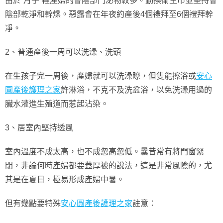
由於“月子”裡產婦的會陰部門泌物較多。勤換衛生巾並堅持會
陰部乾淨和幹燥。惡露會在年夜約產後4個禮拜至6個禮拜幹
凈。
2、普通產後一周可以洗澡、洗頭
在生孩子完一周後，產婦就可以洗澡瞭，但隻能擦浴或
安心
圓產後護理之家
許淋浴，不克不及洗盆浴，以免洗澡用過的
臟水灌進生殖道而惹起沾染。
3、居室內堅持透風
室內溫度不成太高，也不成忽高忽低。曩昔常有將門窗緊
閉，非論何時產婦都要蓋厚被的說法，這是非常風險的，尤
其是在夏日，極易形成產婦中暑。
但有幾點要特殊
安心圓產後護理之家
註意：