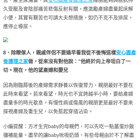
苦，產生尿瀦留，其
安心圓產後護理之家
緣由能夠與膀胱持
久受壓及會陰部痛苦悲傷反射有關，應激勵產婦盡量起床解
小便，其實有艱苦也可請大夫想措施，如仍不克不及排尿，
應停止導尿。
8、除瞭傢人，親戚伴侶不要過早看我從不後悔這樣
安心圓產
後護理之家
做，從來沒有對他說：“他終於向上帝坦白了一
切。現在，他的望產婦和嬰兒
因為剛臨蓐後的產婦需求靜養以恢復膂力，親朋最好不要在
此時來看望。若來看望，時光也不宜跨越半小時，要給產婦
盡量多的時光歇息。有慢性病或傷風的親朋更是最好不要來
探視產婦及重生兒，以免惹起穿插沾染。
小編提醒：方才生完baby的母親們，可以先吃一點薑蛋炒飯
彌補能量。盡早的讓baby吮吸奶頭，有些母親由於不了解盡