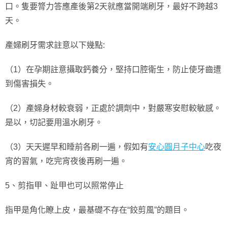
口。隻要膂力答應產後第2天就應當開端刷牙，最好不跨越3
天。
產婦刷牙需求註意以下幾點:
（1）在孕期註意攝取鈣養分，堅持口腔衛生，防止使牙齒遭
到傷害損失。
（2）產婦身材較衰弱，正處於調劑中，對嚴寒安慰較敏感。
是以，切記要用溫水刷牙。
（3）天天遲早和睡前各刷一遍，假如有
安心圓月子中心
吃夜
宵的習氣，吃完宵夜後再刷一遍。
5、剪指甲、趾甲也可以照常停止
指甲是角化瞭上皮，最基礎不存在“鉸剪風”的題目。