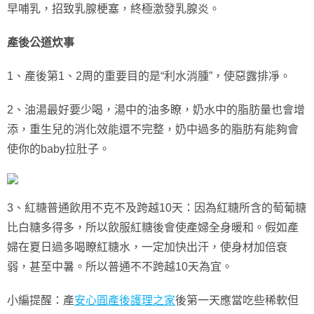
早哺乳，招致乳腺梗塞，終極激發乳腺炎。
產後公道炊事
1、產後第1、2周的重要目的是“利水消腫”，使惡露排凈。
2、油湯最好要少喝，湯中的油多瞭，奶水中的脂肪量也會增
添，重生兒的消化效能還不完整，奶中過多的脂肪有能夠會
使你的baby拉肚子。
3、紅糖普通飲用不克不及跨越10天：因為紅糖所含的萄葡糖
比白糖多得多，所以飲服紅糖後會使產婦全身暖和。假如產
婦在夏日過多喝瞭紅糖水，一定加快出汗，使身材加倍衰
弱，甚至中暑。所以普通不不跨越10天為宜。
小編提醒：產
安心圓產後護理之家
後第一天應當吃些稀軟但