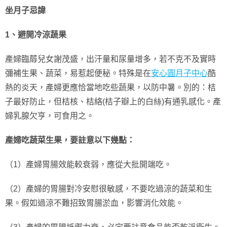
坐月子忌諱
1、避開冷涼蔬果
產婦臨蓐兒女謝茂盛，出汗量和尿量增多，若不克不及實時
彌補生果、蔬菜，易惹起便秘。特殊是在
安心圓月子中心
酷
熱的炎天，產婦更應恰當地吃些蔬果，以防中暑。別的：桔
子最好防止，但桔核、桔絡(桔子瓣上的白絲)有通乳感化。產
婦乳腺欠亨，可食用之。
產婦吃蔬菜生果，要註意以下幾點：
（1）產婦胃腸效能較衰弱，應從大批開端吃。
（2）產婦的胃腸對冷安慰很敏感，不要吃過涼的蔬菜和生
果。假如過涼不難招致胃腸淤血，影響消化效能。