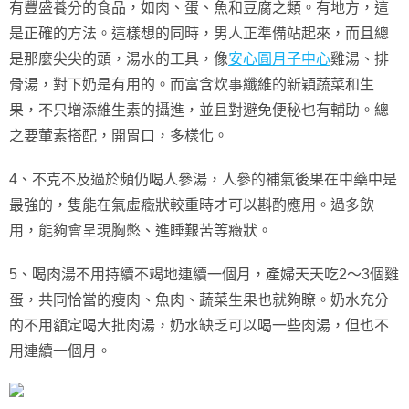
有豐盛養分的食品，如肉、蛋、魚和豆腐之類。有地方，這
是正確的方法。這樣想的同時，男人正準備站起來，而且總
是那麼尖尖的頭，湯水的工具，像
安心圓月子中心
雞湯、排
骨湯，對下奶是有用的。而富含炊事纖維的新穎蔬菜和生
果，不只增添維生素的攝進，並且對避免便秘也有輔助。總
之要葷素搭配，開胃口，多樣化。
4、不克不及過於頻仍喝人參湯，人參的補氣後果在中藥中是
最強的，隻能在氣虛癥狀較重時才可以斟酌應用。過多飲
用，能夠會呈現胸憋、進睡艱苦等癥狀。
5、喝肉湯不用持續不竭地連續一個月，產婦天天吃2～3個雞
蛋，共同恰當的瘦肉、魚肉、蔬菜生果也就夠瞭。奶水充分
的不用額定喝大批肉湯，奶水缺乏可以喝一些肉湯，但也不
用連續一個月。