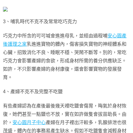
3、哺乳時代不克不及常常吃巧克力
巧克力中所含的可可堿會進進母乳，並經由過程哺
安心圓產
後護理之家
乳進進寶物的體內，傷害損失寶物的神經體系和
心臟，招致消化不良、睡眠不穩、哭鬧不斷等。別的，常吃
巧克力會影響產婦的食欲，形成身材所需的養分供應缺乏。
如許，不只影響產婦的身材康復，還會影響寶物的發展發
育。
4、產婦不克不及完整不吃鹽
有些產婦認為在產後最後幾天裡吃鹽會傷胃，晦氣於身材恢
復，她們甚至一點鹽也不放，實在如許做隻會拔苗助長。由
於，
安心圓月子中心
產婦在月子裡出汗較多，乳腺排泄也很
茂盛，體內在的事務易產生缺水。假如不吃鹽隻會減輕身材