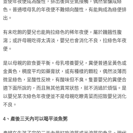
並使年夜便成為酸性，排出後與空氣接觸，偶然會釀成綠
色。普通喂母乳的年夜便不難傾向酸性，有能夠成為綠便排
出。
有未吃飽的嬰兒也能夠拉綠色的稀年夜便，屬於饑餓性腹
瀉；或許母親吃得太清淡，嬰兒也會消化不良，拉綠色年夜
便。
是以母親的飲食要平衡。母乳喂養嬰兒，糞便普通呈黃色或
金黃色，稠度平均如藥膏狀，或有種樣的顆粒，偶然淡薄而
微呈綠色，呈酸性反映，有酸味但不臭。隻要嬰兒的糞便合
適下面所說的，而且無其他異常狀態，就不消過於煩惱。是
以嬰兒某次綠色年夜便並不是母親吃瞭青菜而招致嬰兒消化
不良。
4、產後三天內可以喝平淡魚粥