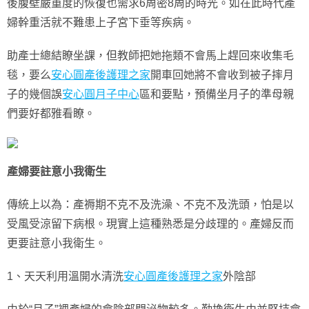
後腹壁嚴重度的恢復也需求6周密8周的時光。如在此時代產
婦幹重活就不難患上子宮下垂等疾病。
助產士總結瞭坐課，但教師把她拖類不會馬上趕回來收集毛
毯，要么
安心圓產後護理之家
開車回她將不會收到被子摔月
子的幾個誤
安心圓月子中心
區和要點，預備坐月子的準母親
們要好都雅看瞭。
產婦要註意小我衛生
傳統上以為：產褥期不克不及洗澡、不克不及洗頭，怕是以
受風受涼留下病根。現實上這種熟悉是分歧理的。產婦反而
更要註意小我衛生。
1、天天利用溫開水清洗
安心圓產後護理之家
外陰部