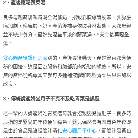
2、產後應喝蔬菜湯
良多母親產後頓時喝全湯催奶，招致乳腺導管梗塞，乳房脹
痛加劇，晦氣於下奶。產落後補要依據身材狀態，大都母親
並不缺少養分，最好先喝些平淡的蔬菜湯，5天今後再喝全
湯。
安心圓產後護理之家
別的，產後最後幾天，產婦簡直都有便
秘的困擾。這是因為腸道和腹部肌肉松弛的緣故。所以，安
產的產婦從臨蓐當天就可多彌補液體和吃些青菜生果來加以
改良。
3、傳統說產婦坐月子不克不及吃青菜是誤區
老一輩的人說產婦吃青菜喂母乳會招致嬰兒拉肚子，良多時
辰指的是嬰兒的年夜便呈綠色。嬰兒偶然會有茶青色年夜即
是由於食品殘渣經膽汁消化
安心圓月子中心
，而膽汁是黃色