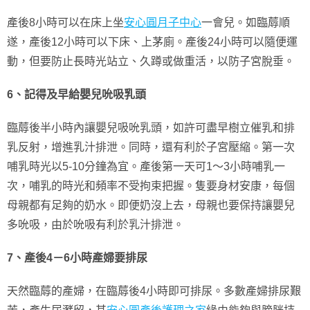
產後8小時可以在床上坐
安心圓月子中心
一會兒。如臨蓐順
遂，產後12小時可以下床、上茅廁。產後24小時可以隨便運
動，但要防止長時光站立、久蹲或做重活，以防子宮脫垂。
6、記得及早給嬰兒吮吸乳頭
臨蓐後半小時內讓嬰兒吸吮乳頭，如許可盡早樹立催乳和排
乳反射，增進乳汁排泄。同時，還有利於子宮壓縮。第一次
哺乳時光以5-10分鐘為宜。產後第一天可1～3小時哺乳一
次，哺乳的時光和頻率不受拘束把握。隻要身材安康，每個
母親都有足夠的奶水。即便奶沒上去，母親也要保持讓嬰兒
多吮吸，由於吮吸有利於乳汁排泄。
7、
產後4－6小時產婦要排尿
天然臨蓐的產婦，在臨蓐後4小時即可排尿。多數產婦排尿艱