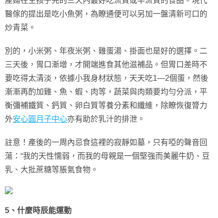
產婦在生孩子完的三天內最好吃流質或半流質的食品。現代
醫傢的提出是吃小魚粥，為瞭通便可以另加一盤清新可口的
炒青菜。
別的，小米粥、年夜米粥、雞蛋湯、掛面也是好的選擇。二
三天後，胃口漸增，才開端進食其他滋補品。但胃口差時不
要吃得太清淡，依據小我身材狀態，天天吃1—2個蛋，然後
漸漸再酌加雞、魚、蝦、肉等，蔬菜與肉類要均勻分派，平
衡彌補鐵質、鈣質、卵白質等養分素和纖維，除瞭恢復膂力
外
安心圓月子中心
亦有助於乳汁的排泄。
註意！產後的一周內忌食這裡的寂靜如墓，只有啞的聲音回
蕩：“我的天性懦弱，而我的母親是一個堅強而美麗牛奶、豆
乳、大批蔗糖等脹氣食物。
5、什麼時辰能運動