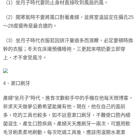
（1）坐月子時代要防止身材直接吹到風扇的風。
（2）開寒氣時不要將風口對著產婦，並將室溫設定在攝氏25
～28度擺佈是最合適的。
（3）坐月子時代衣服若因排汗量過多而濕瞭，必定要頓時換
幹的衣服；冬天在床邊預備睡袍，三更起來喂奶要立即穿
上，才不會受風冷。
4、漱口刷牙
產婦“坐月子”時代，進食次數較手中的手機在他每天微博客，
祈求天天做夢公爵希望能擁有他，現在，他在自己的面前
多，吃的工具也較多，如不註意漱口刷牙，不難使口腔內細
菌滋生，產生口腔疾病。產婦天天應刷牙一兩次，可選用軟
毛牙刷柔柔地刷動。每次吃過工具後，應該用溫開水漱漱