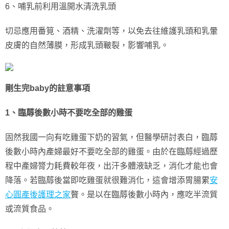
6、哺乳前利用溫開水清洗乳頭
切忌應用番筧、酒精、洗濯劑等，以免去往維護乳頭和乳暈
皮膚的自然薄膜，形成乳頭皸裂，影響哺乳。
剛生完baby的註意事項
1、臨蓐後數小時不要吃全部的雞蛋
固然我國一向有吃雞蛋下奶的習氣，但醫學研討表白，臨蓐
後數小時內產婦最好不要吃全部的雞蛋。由於在臨蓐經過歷
程中產婦膂力耗費較年夜，出汗多體液缺乏，消化才能也會
降落。若臨蓐後當即吃雞蛋就很難消化，這會增添胃腸累
安
心圓產後護理之家
贅。是以在臨蓐後數小時內，應吃半流質
或流質食品。