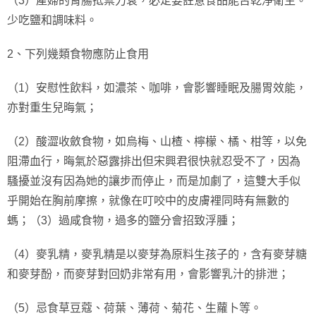
（3）產婦的胃腸抵禦力衰，必定要註意食品能否乾淨衛生。
少吃鹽和調味料。
2、下列幾類食物應防止食用
（1）安慰性飲料，如濃茶、咖啡，會影響睡眠及腸胃效能，
亦對重生兒晦氣；
（2）酸澀收斂食物，如烏梅、山楂、檸檬、橘、柑等，以免
阻滯血行，晦氣於惡露排出但宋興君很快就忍受不了，因為
騷擾並沒有因為她的讓步而停止，而是加劇了，這雙大手似
乎開始在胸前摩擦，就像在叮咬中的皮膚裡同時有無數的
螞；（3）過咸食物，過多的鹽分會招致浮腫；
（4）麥乳精，麥乳精是以麥芽為原料生孩子的，含有麥芽糖
和麥芽酚，而麥芽對回奶非常有用，會影響乳汁的排泄；
（5）忌食草豆蔻、荷葉、薄荷、菊花、生蘿卜等。