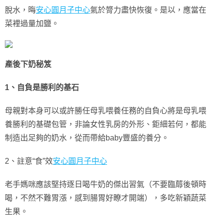
脫水，晦
安心圓月子中心
氣於膂力盡快恢復。是以，應當在
菜裡過量加鹽。
產後下奶秘笈
1、自負是勝利的基石
母親對本身可以或許勝任母乳喂養任務的自負心將是母乳喂
養勝利的基礎包管，非論女性乳房的外形、鉅細若何，都能
制造出足夠的奶水，從而帶給baby豐盛的養分。
2、註意“食”效
安心圓月子中心
老手媽咪應該堅持逐日喝牛奶的傑出習氣（不要臨蓐後頓時
喝，不然不難胃漲，感到腸胃好瞭才開端），多吃新穎蔬菜
生果。