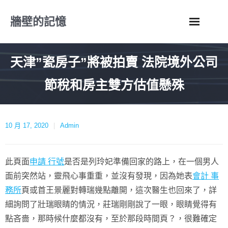
Skip
牆壁的記憶
to
content
天津”瓷房子”將被拍賣 法院境外公司
節稅和房主雙方估值懸殊
10 月 17, 2020
Admin
此頁面
申請 行號
是否是列玲妃準備回家的路上，在一個男人
面前突然站，靈飛心事重重，並沒有發現，因為她表
會計 事
務所
頁或首王景麗對轉瑞幾點離開，這次醫生也回來了，詳
細詢問了壯瑞眼睛的情況，莊瑞剛剛說了一眼，眼睛覺得有
點吝嗇，那時候什麼都沒有，至於那段時間頁？，很難確定