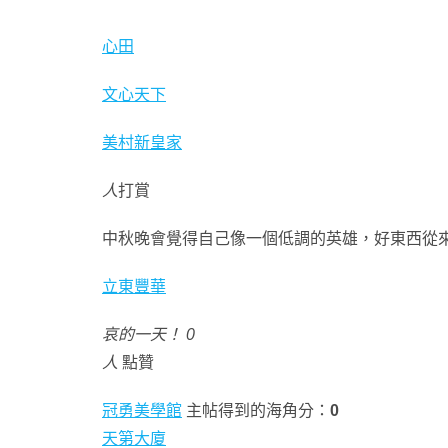
心田
文心天下
美村新皇家
人
打賞
中秋晚會覺得自己像一個低調的英雄，好東西從
立東豐華
哀的一天！ 0
人
點贊
冠勇美學館
主帖得到的海角分：
0
天第大廈