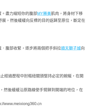
置。盡力縮短你的腹部
MY勝美
肌肉，將身材下移
舒展，然後緩緩向反標的目的返歸至原位，斷定在
蜒．腹部收緊，逐步將兩個把手斜拉
順天獅子城
向
止經過歷程中肘樞紐關頭堅持必定的蜿蜒，在開
，然後緩緩沿原路線使手臂歸到開端的地位，在
meixiong360.cn