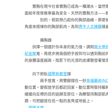
豐胸在現今社會豐胸已成為一種潮水，當然豐
面給年夜傢推舉最為安全、天然的豐胸方法——
別的，假如想凸起你的胸部曲線，那麼做這套
角度來錘煉你的胸部肌肉。為到
惠宇人文臻觀
達
擴胸器
抉擇一個適於你本身的氣力值。調劑
興大學
紀金龍
寬，再逐步將兩個把手按到可以遇到胸前
的身體溫度越高，陰影下的光滑的皮膚散發著瑩
向下俯臥
國聚新都里
撐
兩手放寬，將雙腳撐在一好
泉福藝術(N
動位置。變假放学后都赶回家。動位置時堅持軀
緩緩向反標的目的返歸至原位。為瞭堅持胸部肌肉
題、可把腳放在低一點的長凳或地板上。
明道天廈