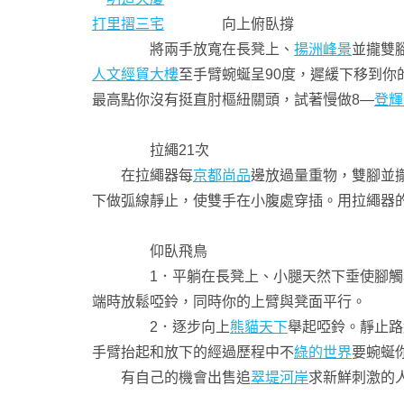
打里摺三宅
向上俯臥撐
將兩手放寬在長凳上、
揚洲峰景
並攏雙
人文經貿大樓
至手臂蜿蜒呈90度，遲緩下移到你
最高點你沒有挺直肘樞紐關頭，試著慢做8—
登輝
拉繩21次
在拉繩器每
京都尚品
邊放過量重物，雙腳並
下做弧線靜止，使雙手在小腹處穿插。用拉繩器
仰臥飛鳥
1．平躺在長凳上、小腿天然下垂使腳觸地；
端時放鬆啞鈴，同時你的上臂與凳面平行。
2．逐步向上
熊貓天下
舉起啞鈴。靜止路
手臂抬起和放下的經過歷程中不
綠的世界
要蜿蜒
有自己的機會出售追
翠堤河岸
求新鮮刺激的人。