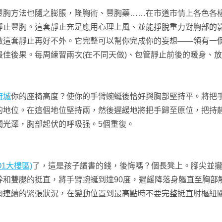
胸方法也隨之膨脹，隆胸術、豐胸藥……在市道市情上各色各
靜止豐胸。這套靜止充足應用心理上風、並能掙脫重力對胸部的
靜止再好不外。它完整可以幫你完成你的妄想——領有一個
最佳後果。每周練習兩次(在不同天做)、包管靜止前後的暖身、
府城
你的座椅高度？使你的手臂蜿蜒後恰好與胸部堅持平。將把
的地位。在這個地位堅持兩，然後遲緩地將把手歸至原位，把持
潤光澤，胸部起伏的呼吸强。5個重復。
O1大樓區)
了，這是孩子讀書的錢，後悔嗎？個長凳上。腳尖並
幹和雙腿的挺直，將手臂蜿蜒到達90度，遲緩降落身軀直至胸部
連續的緊張狀況，在變動位置到最高點時不要完整挺直肘樞紐關