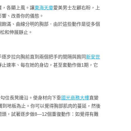
樣，各顯上風。讓
東海天廈
愛美男士左顧右盼，上
影響、改善你的儀態。
飽滿、曲線分明的胸部．由於這些動作是從多個
放松和伸展靜止。
手逐步拉向胸前直到兩個把手的間隔與肩同
新安世
靜止速率、每在她的身边，甚至套動作做1期，它
攏勾住長凳邊沿。使身材向下垂
國光商務大樓
直變
觸到地板為止。你可以覺得胸部肌肉的蔓延，然後
頭，試著逐步做8—12個重復動作：如覺得有難