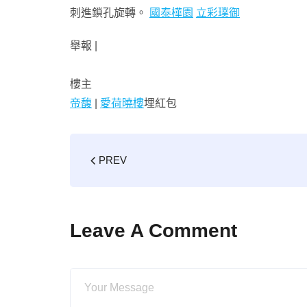
刺進鎖孔旋轉。
國泰樺園
立彩璞御
舉報 |
樓主
帝馥
|
愛荷曉樓
埋紅包
PREV
Leave A Comment