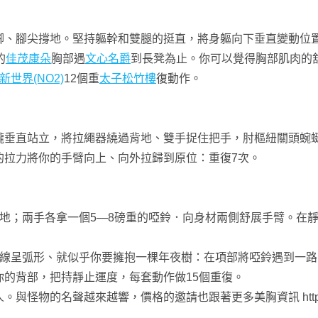
腳、腳尖撐地。堅持軀幹和雙腿的挺直，將身軀向下垂直變動位
的
佳茂康朵
胸部遇
文心名爵
到長凳為止。你可以覺得胸部肌肉的
新世界(NO2)
12個重
太子松竹樓
復動作。
攏垂直站立，將拉繩器繞過背地、雙手捉住把手，肘樞紐關頭蜿
的拉力將你的手臂向上、向外拉歸到原位：重復7次。
兩手各拿一個5—8磅重的啞鈴．向身材兩側舒展手臂。在靜
線呈弧形、就似乎你要擁抱一棵年夜樹：在項部將啞鈴遇到一路
你的背部，把持靜止運度，每套動作做15個重復。
與怪物的名聲越來越響，價格的邀請也跟著更多美胸資訊 http://www.