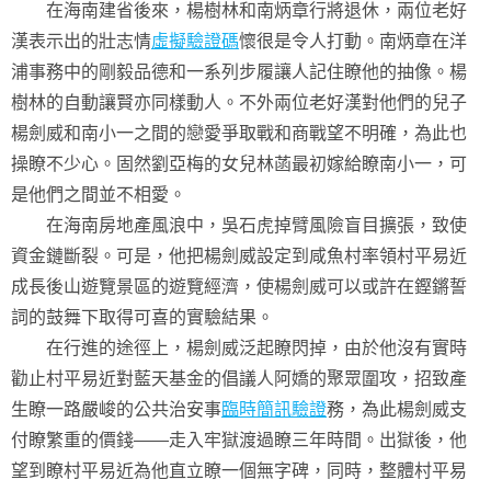
在海南建省後來，楊樹林和南炳章行將退休，兩位老好
漢表示出的壯志情
虛擬驗證碼
懷很是令人打動。南炳章在洋
浦事務中的剛毅品德和一系列步履讓人記住瞭他的抽像。楊
樹林的自動讓賢亦同樣動人。不外兩位老好漢對他們的兒子
楊劍威和南小一之間的戀愛爭取戰和商戰望不明確，為此也
操瞭不少心。固然劉亞梅的女兒林菡最初嫁給瞭南小一，可
是他們之間並不相愛。
在海南房地產風浪中，吳石虎掉臂風險盲目擴張，致使
資金鏈斷裂。可是，他把楊劍威設定到咸魚村率領村平易近
成長後山遊覽景區的遊覽經濟，使楊劍威可以或許在鏗鏘誓
詞的鼓舞下取得可喜的實驗結果。
在行進的途徑上，楊劍威泛起瞭閃掉，由於他沒有實時
勸止村平易近對藍天基金的倡議人阿嬌的聚眾圍攻，招致產
生瞭一路嚴峻的公共治安事
臨時簡訊驗證
務，為此楊劍威支
付瞭繁重的價錢——走入牢獄渡過瞭三年時間。出獄後，他
望到瞭村平易近為他直立瞭一個無字碑，同時，整體村平易