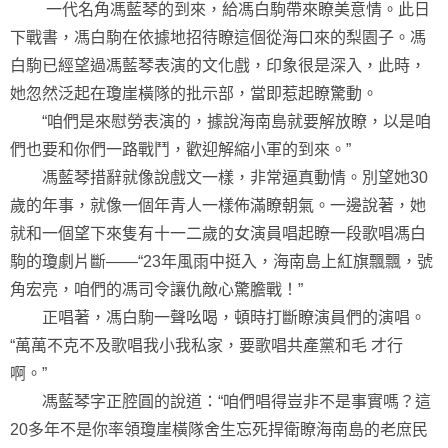
一代名角馮藍琴的到來，給馮白駒帶來瞭美意情。此日
下戰書，馮白駒在依據地招待瞭這個從海口來的梨園子。馮
白駒已經望過馮藍琴表演的文化戲，印象很是深入，此時，
她忽然泛起在瓊崖橫隊的批示部，當即惹起瞭驚動。
“咱們是來慰勞表演的，據說海南島就要解放瞭，以是咱
們也要和你們一路戰鬥，歡迎解縮小軍的到來。”
馮藍琴措辭就像說戲文一樣，非常逼真動情。別望她30
歲的年事，就像一個年青人一樣佈滿瞭朝氣。一邊說著，她
就和一個望下來隻有十一二歲的女演員唱起瞭一段歌唱馮白
駒的瓊劇片斷——“23年風雨中挺入，海南島上紅旗飄飄，號
角宏亮，咱們的馮司令讓仇敵心驚膽戰！”
正唱著，馮白駒一聲吆喝，頓時打斷瞭演員們的演唱。
“萬萬不克不及歌唱我小我私家，要歌唱共產黨和毛 才行
啊。”
馮藍琴字正腔圓的說道：“咱們唱得豈非不是事實嗎？這
20多年不是你率領瓊崖橫隊舍生忘死捍衛瞭海南島的老庶民