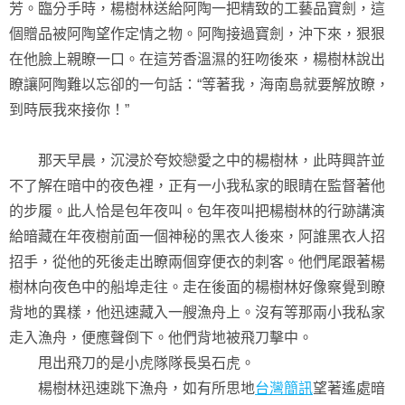
芳。臨分手時，楊樹林送給阿陶一把精致的工藝品寶劍，這
個贈品被阿陶望作定情之物。阿陶接過寶劍，沖下來，狠狠
在他臉上親瞭一口。在這芳香溫濕的狂吻後來，楊樹林說出
瞭讓阿陶難以忘卻的一句話：“等著我，海南島就要解放瞭，
到時辰我來接你！”
那天早晨，沉浸於夸姣戀愛之中的楊樹林，此時興許並
不了解在暗中的夜色裡，正有一小我私家的眼睛在監督著他
的步履。此人恰是包年夜叫。包年夜叫把楊樹林的行跡講演
給暗藏在年夜樹前面一個神秘的黑衣人後來，阿誰黑衣人招
招手，從他的死後走出瞭兩個穿便衣的刺客。他們尾跟著楊
樹林向夜色中的船埠走往。走在後面的楊樹林好像察覺到瞭
背地的異樣，他迅速藏入一艘漁舟上。沒有等那兩小我私家
走入漁舟，便應聲倒下。他們背地被飛刀擊中。
甩出飛刀的是小虎隊隊長吳石虎。
楊樹林迅速跳下漁舟，如有所思地
台灣簡訊
望著遙處暗