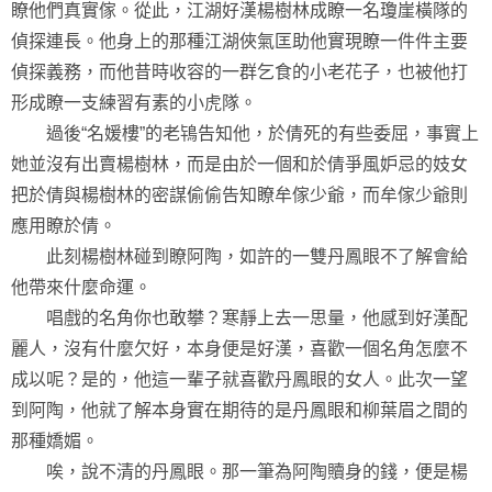
瞭他們真實傢。從此，江湖好漢楊樹林成瞭一名瓊崖橫隊的
偵探連長。他身上的那種江湖俠氣匡助他實現瞭一件件主要
偵探義務，而他昔時收容的一群乞食的小老花子，也被他打
形成瞭一支練習有素的小虎隊。
過後“名媛樓”的老鴇告知他，於倩死的有些委屈，事實上
她並沒有出賣楊樹林，而是由於一個和於倩爭風妒忌的妓女
把於倩與楊樹林的密謀偷偷告知瞭牟傢少爺，而牟傢少爺則
應用瞭於倩。
此刻楊樹林碰到瞭阿陶，如許的一雙丹鳳眼不了解會給
他帶來什麼命運。
唱戲的名角你也敢攀？寒靜上去一思量，他感到好漢配
麗人，沒有什麼欠好，本身便是好漢，喜歡一個名角怎麼不
成以呢？是的，他這一輩子就喜歡丹鳳眼的女人。此次一望
到阿陶，他就了解本身實在期待的是丹鳳眼和柳葉眉之間的
那種嬌媚。
唉，說不清的丹鳳眼。那一筆為阿陶贖身的錢，便是楊