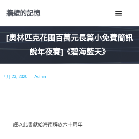
Skip
牆壁的記憶
to
content
[奧林匹克花圃百萬元長篇小免費簡訊
說年夜賽]《碧海藍天》
7 月 23, 2020
Admin
謹以此書獻給海南解放六十周年