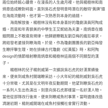
兩位始終銘心鏤骨，在漫長的人生歲月裡，他與楊樹林和南
炳章造成瞭對峙面。直到吳石虎發明昔時潛在的敵特“黃牌”還
在海南流動時，他才第一次熟悉到本身的過錯。
海南解放後，楊樹林沒有和本身喜好的瓊劇演員阿陶成
婚，而是和年青貌美的中學生王艾妮結為夫妻。南炳章在婚
姻問題上不敢違背規律，他歸避瞭戰友劉亞梅的瘋狂尋求，
將結發老婆接到瞭海南。於是，作為瓊劇團團長的劉亞梅發
生瞭抨擊生理，她在排練古代瓊劇《紅黃藍》時，和阿陶
design的情節暗射瞭南炳章和楊樹林這兩個不同類型的漢
子。
楊樹林的兒子楊劍威第一次據說吳石虎的好漢業績後
來，便來到咸魚村開端瞭采訪。小大年紀的楊劍威對吳石虎
十分崇敬，尤其是在文明年夜反動期間，他望到瞭吳石虎的
一系列人生出色演出，刻意向吳石虎那樣當一名好漢人物。
當他從部隊改行後來，便來到瞭咸魚村事業。當時適逢改造
凋謝初期。楊劍威開端在咸魚村接觸社會實行流動。