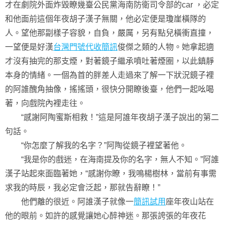
才在劇院外面炸毀瞭幾臺公民黨海南防衛司令部的car ，必定
和他面前這個年夜胡子漢子無關，他必定便是瓊崖橫隊的
人。望他那副樣子容貌，自負，嚴厲，另有點兒橫衝直撞，
一望便是好漢
台灣門號代收簡訊
俊傑之類的人物。她拿起適
才沒有抽完的那支煙，對著鏡子繼承噴吐著煙圈，以此鎮靜
本身的情緒。一個為首的胖差人走過來了解一下狀況鏡子裡
的阿誰醜角抽像，搖搖頭，很快分開瞭後臺，他們一起吆喝
著，向戲院內裡走往。
“感謝阿陶蜜斯相救！”這是阿誰年夜胡子漢子說出的第二
句話。
“你怎麼了解我的名字？”阿陶從鏡子裡望著他。
“我是你的戲迷，在海南提及你的名字，無人不知。”阿誰
漢子站起來面臨著她，“感謝你瞭，我鳴楊樹林，當前有事需
求我的時辰，我必定會泛起，那就告辭瞭！”
他們離的很近。阿誰漢子就像一
簡訊試用
座年夜山站在
他的眼前。如許的感覺讓她心醉神迷。那張誇張的年夜花