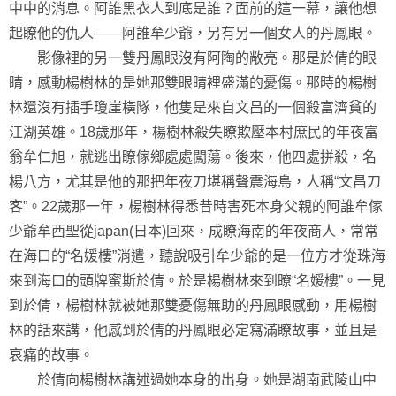
中中的消息。阿誰黑衣人到底是誰？面前的這一幕，讓他想
起瞭他的仇人——阿誰牟少爺，另有另一個女人的丹鳳眼。
影像裡的另一雙丹鳳眼沒有阿陶的敞亮。那是於倩的眼
睛，感動楊樹林的是她那雙眼睛裡盛滿的憂傷。那時的楊樹
林還沒有插手瓊崖橫隊，他隻是來自文昌的一個殺富濟貧的
江湖英雄。18歲那年，楊樹林殺失瞭欺壓本村庶民的年夜富
翁牟仁旭，就逃出瞭傢鄉處處闖蕩。後來，他四處拼殺，名
楊八方，尤其是他的那把年夜刀堪稱聲震海島，人稱“文昌刀
客”。22歲那一年，楊樹林得悉昔時害死本身父親的阿誰牟傢
少爺牟西聖從japan(日本)回來，成瞭海南的年夜商人，常常
在海口的“名媛樓”消遣，聽說吸引牟少爺的是一位方才從珠海
來到海口的頭牌蜜斯於倩。於是楊樹林來到瞭“名媛樓”。一見
到於倩，楊樹林就被她那雙憂傷無助的丹鳳眼感動，用楊樹
林的話來講，他感到於倩的丹鳳眼必定寫滿瞭故事，並且是
哀痛的故事。
於倩向楊樹林講述過她本身的出身。她是湖南武陵山中