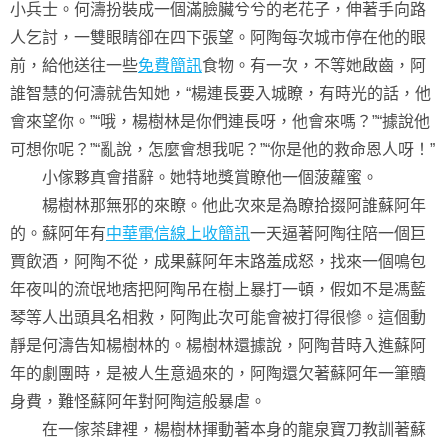
小兵士。何濤扮裝成一個滿臉臟兮兮的老花子，伸著手向路
人乞討，一雙眼睛卻在四下張望。阿陶每次城市停在他的眼
前，給他送往一些
免費簡訊
食物。有一次，不等她啟齒，阿
誰智慧的何濤就告知她，“楊連長要入城瞭，有時光的話，他
會來望你。”“哦，楊樹林是你們連長呀，他會來嗎？”“據說他
可想你呢？”“亂說，怎麼會想我呢？”“你是他的救命恩人呀！”
小傢夥真會措辭。她特地獎賞瞭他一個菠蘿蜜。
楊樹林那無邪的來瞭。他此次來是為瞭拾掇阿誰蘇阿年
的。蘇阿年有
中華電信線上收簡訊
一天逼著阿陶往陪一個巨
賈飲酒，阿陶不從，成果蘇阿年末路羞成怒，找來一個鳴包
年夜叫的流氓地痞把阿陶吊在樹上暴打一頓，假如不是馮藍
琴等人出頭具名相救，阿陶此次可能會被打得很慘。這個動
靜是何濤告知楊樹林的。楊樹林還據說，阿陶昔時入進蘇阿
年的劇團時，是被人生意過來的，阿陶還欠著蘇阿年一筆贖
身費，難怪蘇阿年對阿陶這般暴虐。
在一傢茶肆裡，楊樹林揮動著本身的龍泉寶刀教訓著蘇