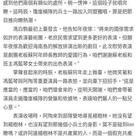
感到他們兩個有類似的處所。稍一愣神，這個段子就唱完
瞭。這時辰，瓊崖橫隊的兵士一路加入同盟獨唱，算是把節
目推向瞭熱潮。
馮白駒最初上臺發言，他告知年夜傢：“將來的國傢需求
如許的表演藝術團，老庶民需求望到更多更好的表演，但願
年夜傢為歡迎海南島的解放排演出新的劇目。此次慰勞表演
是劇團老板蘇阿年師長教師的愛國行為，咱們謝謝蘇老板和
班主馮藍琴女士帶來的出色表演。”
掌聲音起來的時辰，老板蘇阿年走上舞臺，他微笑著和
馮藍琴與阿陶等重要演員一路表態，並向臺下招招手，“這是
應當的，應當的，咱們還會來的，從明天開端，咱們會帶著
演員走遍瓊崖橫隊的營盤和依據地，表達咱們藝人的一點兒
心意。”
表演收場時，阿陶來到部隊營地尋覓楊樹林。她沒有望
到楊樹林，也沒有望到那幾個小兵士的身影。莫不是碰到lier
瞭嗎？或許阿誰楊樹林不是共產黨的人，而是一個假充共產