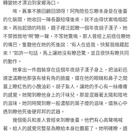
轉變她才漂泊到家鄉海口。
唉，舊事不勝回顧回頭呀！阿陶險些忘瞭本身是在後臺
的化裝間，她收回一陣長籲短嘆後來，就不由得伏案嗚咽起
來。再抬起頭的時辰，鏡子裡泛起瞭一個年夜胡子漢子，她
不禁微微地“啊”瞭一聲，不等她驚鳴，那人曾經上前捂住瞭她
的嘴巴，隻聽他在她的死後說：“有人在追我，快幫我暗藏起
來！”如許一句話，馬上讓她沒有瞭恐驚，並且很快有瞭共同
的動作。
她拿出一件戲裝穿在這個年夜胡子漢子身上，把油彩迅
速塗滿瞭他那張有棱有角的臉龐，還在他的眼睛和鼻子之間
蓋上瞭紅色的小醜油彩。胡子紮人。讓她的手心有一絲癢癢
的感覺。她聞到瞭他身上的汗味兒，那是混雜著太陽和陸地
的滋味，她同時聞到瞭一股濃郁的葉子煙的滋味，還無心中
遇到瞭他死後硬邦邦的武器。
幾個衛兵和差人曾經來到瞭後臺。他們有心高聲鳴喊
著，給人的感覺完整是為瞭給本身壯膽罷了。她明確瞭，適