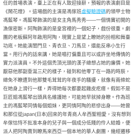
任的首場表演，臺上正在有人致迎接辭，預報的表演劇目是
《鬧花燈》。這場戲的主演是馮傢班
虛擬驗證碼
的領甲士物
馮藍琴。馮藍琴飾演的是女主角馬秀秀——一個情竇初開的
漁傢密斯。阿陶飾演的是皇宮裡的一個妃子，戲份很重。劇
團的老板蘇阿年啟用阿陶，現實上是望上瞭她的扮相和舞臺
功底。她能演閨門旦、青衣旦、刀馬旦，還能反串小生行
當。用行內的話來講，她是唱打偏重且可以或許坐地傳情的
實力派演員。不外這個禿頂光頭的漢子總想占她的廉價。她
厭惡他那副垂涎三尺的樣子，碰到和他零丁在一路的時辰，
總免不瞭遭到他那雙毛茸茸的年夜手的騷擾，就像有兩條蛇
在她身上滑行一樣，弄得她每次都要起雞皮疙瘩。假如不是
巨匠姐馮藍琴出頭具名維護她，可能她早就掉身瞭。作為班
主的馮藍琴同情每個姐妹，更同情阿陶的悲慘出身——她曾
和那位從japan(日本)回來的年青商人牟西聖相愛，沒有想到
牟傢怙恃不批准本身的兒子與一個成分低賤的伶人結婚，便
派人把阿陶賣到瞭馬來西亞一個本地的華人劇團，幾經遷移