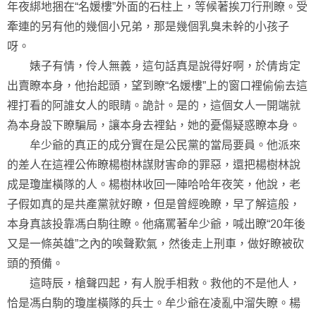
年夜綁地捆在“名媛樓”外面的石柱上，等候著挨刀行刑瞭。受
牽連的另有他的幾個小兄弟，那是幾個乳臭未幹的小孩子
呀。
婊子有情，伶人無義，這句話真是說得好啊，於倩肯定
出賣瞭本身，他抬起頭，望到瞭“名媛樓”上的窗口裡偷偷去這
裡打看的阿誰女人的眼睛。詭計。是的，這個女人一開端就
為本身設下瞭騙局，讓本身去裡鉆，她的憂傷疑惑瞭本身。
牟少爺的真正的成分實在是公民黨的當局要員。他派來
的差人在這裡公佈瞭楊樹林謀財害命的罪惡，還把楊樹林說
成是瓊崖橫隊的人。楊樹林收回一陣哈哈年夜笑，他說，老
子假如真的是共產黨就好瞭，但是曾經晚瞭，早了解這般，
本身真該投靠馮白駒往瞭。他痛罵著牟少爺，喊出瞭“20年後
又是一條英雄”之內的唉聲歎氣，然後走上刑車，做好瞭被砍
頭的預備。
這時辰，槍聲四起，有人脫手相救。救他的不是他人，
恰是馮白駒的瓊崖橫隊的兵士。牟少爺在凌亂中溜失瞭。楊