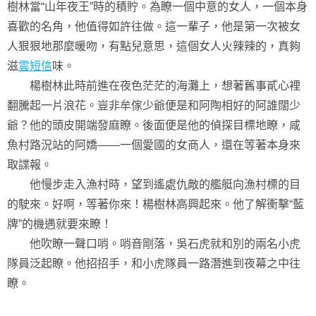
樹林當“山年夜王”時的積貯。為瞭一個中意的女人，一個本身
喜歡的名角，他值得如許往做。這一輩子，他是第一次被女
人狠狠地那麼暖吻，有點兒意思，這個女人火辣辣的，真夠
滋
雲短信
味。
楊樹林此時前進在夜色茫茫的海灘上，想著舊事貳心裡
翻騰起一片浪花。豈非牟傢少爺便是和阿陶相好的阿誰闊少
爺？他的頭皮開端發麻瞭。後面便是他的偵探目標地瞭，咸
魚村路況站的阿嬌——一個愛國的女商人，還在等著本身來
取諜報。
他慢步走入漁村時，望到遙處仇敵的艦艇向漁村標的目
的駛來。好啊，等著你來！楊樹林高興起來。他了解衝擊“藍
牌”的機遇就要來瞭！
他吹瞭一聲口哨。哨音剛落，吳石虎就和別的兩名小虎
隊員泛起瞭。他招招手，和小虎隊員一路潛進到夜幕之中往
瞭。