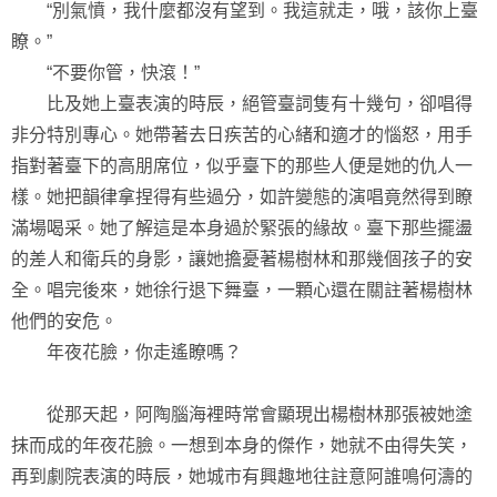
“別氣憤，我什麼都沒有望到。我這就走，哦，該你上臺
瞭。”
“不要你管，快滾！”
比及她上臺表演的時辰，絕管臺詞隻有十幾句，卻唱得
非分特別專心。她帶著去日疾苦的心緒和適才的惱怒，用手
指對著臺下的高朋席位，似乎臺下的那些人便是她的仇人一
樣。她把韻律拿捏得有些過分，如許變態的演唱竟然得到瞭
滿場喝采。她了解這是本身過於緊張的緣故。臺下那些擺盪
的差人和衛兵的身影，讓她擔憂著楊樹林和那幾個孩子的安
全。唱完後來，她徐行退下舞臺，一顆心還在關註著楊樹林
他們的安危。
年夜花臉，你走遙瞭嗎？
從那天起，阿陶腦海裡時常會顯現出楊樹林那張被她塗
抹而成的年夜花臉。一想到本身的傑作，她就不由得失笑，
再到劇院表演的時辰，她城市有興趣地往註意阿誰鳴何濤的