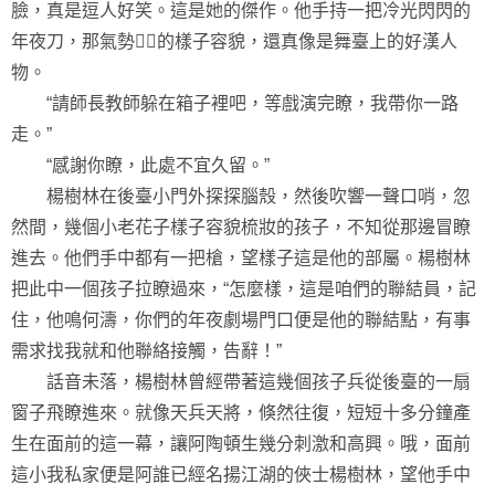
臉，真是逗人好笑。這是她的傑作。他手持一把冷光閃閃的
年夜刀，那氣勢的樣子容貌，還真像是舞臺上的好漢人
物。
“請師長教師躲在箱子裡吧，等戲演完瞭，我帶你一路
走。”
“感謝你瞭，此處不宜久留。”
楊樹林在後臺小門外探探腦殼，然後吹響一聲口哨，忽
然間，幾個小老花子樣子容貌梳妝的孩子，不知從那邊冒瞭
進去。他們手中都有一把槍，望樣子這是他的部屬。楊樹林
把此中一個孩子拉瞭過來，“怎麼樣，這是咱們的聯結員，記
住，他鳴何濤，你們的年夜劇場門口便是他的聯結點，有事
需求找我就和他聯絡接觸，告辭！”
話音未落，楊樹林曾經帶著這幾個孩子兵從後臺的一扇
窗子飛瞭進來。就像天兵天將，倏然往復，短短十多分鐘產
生在面前的這一幕，讓阿陶頓生幾分刺激和高興。哦，面前
這小我私家便是阿誰已經名揚江湖的俠士楊樹林，望他手中