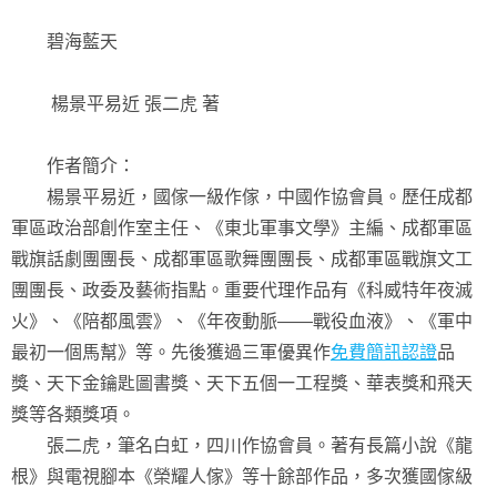
碧海藍天
楊景平易近 張二虎 著
作者簡介：
楊景平易近，國傢一級作傢，中國作協會員。歷任成都
軍區政治部創作室主任、《東北軍事文學》主編、成都軍區
戰旗話劇團團長、成都軍區歌舞團團長、成都軍區戰旗文工
團團長、政委及藝術指點。重要代理作品有《科威特年夜滅
火》、《陪都風雲》、《年夜動脈——戰役血液》、《軍中
最初一個馬幫》等。先後獲過三軍優異作
免費簡訊認證
品
獎、天下金鑰匙圖書獎、天下五個一工程獎、華表獎和飛天
獎等各類獎項。
張二虎，筆名白虹，四川作協會員。著有長篇小說《龍
根》與電視腳本《榮耀人傢》等十餘部作品，多次獲國傢級