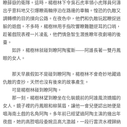
瞭薛嶽的衛隊。這時，楊樹林下令吳石虎率領小虎隊員何濤
出乎意料地又引爆瞭兩輛停泊在路邊的車輛。惶恐的仇敵又
調轉標的目的撲向公路。在夜色中，他們和仇敵玩起瞭捉迷
躲的遊戲。不多時，楊樹林用手指吹響瞭難聽逆耳的口哨，
趁著戲院表裡一片凌亂，他們情急智生潛進瞭年夜劇場的後
臺。
如許，楊樹林就碰到瞭阿陶蜜斯——阿誰長著一雙丹鳳
眼的女人。
那天早晨假如不是碰到瞭阿陶，楊樹林不會奇妙地藏過
仇敵的查抄，天然也沒有後來的故事產生。
可是楊樹林碰到瞭阿陶。
那一刻，楊樹林望到瞭坐在化裝鏡前的阿誰風流嬌媚的
女人。鏡子裡的丹鳳眼和柳葉眉，讓他一會兒便認出她便是
唱海南土戲的名角阿陶。多年前已經望過阿陶主演的幾出年
夜戲，她的高腔唱段委婉且高亢激越，一段行雲流水裡歸納