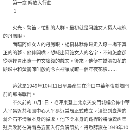
第一章 解放入行曲
1
火光。警笛。忙亂的人群。最初就是阿誰女人攝人魂魄
的丹鳳眼。
面臨阿誰女人的丹鳳眼，楊樹林就像是走入瞭一場不真
正的的夢。他伸開嘴，想喊出阿誰女人的名字，不知怎麼卻
從嘴裡冒出瞭一句文縐縐的戲文。後來，他便在嬌媚如花的
顧盼中和黃鸝啼叫般的念白裡釀成瞭一個年夜花臉……
這就是1949年10月11日早晨產生在海口中華年夜劇場門
前的那場戰鬥。
不久前的10月1日，毛澤東登上北京天安門城樓公佈中華
人平易近共和國中心人平易近當局正式成立。潰逃到臺灣的
蔣介石不情願本身的掉敗，他下令本身的鐵桿幹將薛嶽糾集
殘兵敗將在海南島妄圖入行負隅頑抗。得悉薛嶽在1949年10