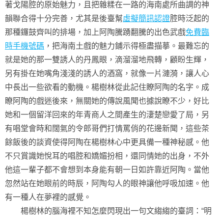
著戈陽腔的原始魅力，且把雜糅在一路的海南處所曲調的神
韻聯合得十分完善，尤其是後臺幫
虛擬簡訊認證
腔時泛起的
那種鑼鼓齊叫的排場，加上阿陶騰踴翻騰的出色武戲
免費臨
時手機號碼
，把海南土戲的魅力鋪示得極盡描摹。最難忘的
就是她的那一雙誘人的丹鳳眼，滴溜溜地飛轉，顧盼生輝，
另有掛在她嘴角淺淺的誘人的酒窩，就像一片漣漪，讓人心
中長出一些欲看的動機。楊樹林從此記住瞭阿陶的名字。成
瞭阿陶的戲迷後來，無關她的傳說風聞也據說瞭不少，好比
她和一個留洋回來的年青商人之間產生的淒楚戀愛了局，另
有唱堂會時和闊氣的令郎哥們打情罵俏的花邊新聞，這些茶
餘飯後的談資使得阿陶在楊樹林心中更具備一種神秘感。他
不只賞識她悅耳的唱腔和嬌媚扮相，還同情她的出身，不外
他這一輩子都不會想到本身能有朝一日如許靠近阿陶。當他
忽然站在她眼前的時辰，阿陶勾人的眼神讓他呼吸加速。他
有一種人在夢裡的感覺。
楊樹林的腦海裡不知怎麼閃現出一句文縐縐的臺詞：“明