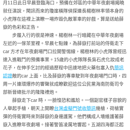
月11日此日早晨登臨海口，預備在郊區的中華年夜劇場揭曉
就任演說，聞訊而來的瓊崖橫隊偵探連長楊樹林率領本身的
小虎隊在這裡上演瞭一場炸毀仇敵軍車的好戲，算是送給薛
嶽的色彩和正告。
步履入行的很是神速。楊樹林一行暗藏在中華年夜劇場
左近的一傢茶室裡。早晨七點鐘，為薛嶽打前站的侍衛走下
car 方才在年夜劇場門口拉開警惕線，楊樹林的小虎隊曾經迅
速入進戰鬥的預備事業。15歲的小虎隊隊長吳石虎化妝成老
花子，在伸手乞討的經過歷程中迅速地把火藥包塞入仇
簡訊
認證
敵的car 上面，比及薛嶽的專車駛到年夜劇場門口時，四
周一片連環爆炸的響聲就成瞭歡迎這位公民黨海南防衛司令
部新晉總批示的隆隆禮炮。
薛嶽走下car 時，一臉惶恐和尷尬。一個副官樣子容貌的
人舉起手槍，朝天上開瞭
台灣虛擬門號收簡訊
幾槍，荷槍實
彈的侍衛實時來到薛嶽的身邊護駕，他們構成人墻維護著薛
嶽入進瞭年夜劇場。接著警笛凌厲地響起。五湖四海都泛起