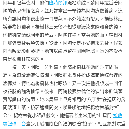
阿年和包年夜叫。他們
臨時簡訊
跪地求饒。蘇阿年還當著阿
陶的表現悔悟之意，並允許拿出一筆錢為阿陶療傷養病。這
所有讓阿陶年夜出瞭一口惡氣。不外她沒有想到，楊樹林建
議要為她贖身。楊樹林三天後不知從那邊湊來瞭贖身的錢，
他把錢交給蘇阿年的時辰，阿陶在場。當著她的面，楊樹林
把那張賣身契燒失瞭，從此，阿陶便是不受拘束之身。假如
阿陶暖愛瓊劇藝術，她可以繼承留在劇團唱戲。她的不受拘
束是楊樹林帶來的。
這一天，阿陶十分興奮。他請楊樹林在她的斗室間喝
酒。為瞭增添浪漫情調，阿陶把本身裝扮成海南傳統戲裡的
漁傢女，特地為楊樹林也化瞭妝，又一次把他梳妝成一副年
夜花臉的醜角抽像。後來，阿陶按照步伐化的演出來飾演著
實際餬口的情節，她以舞臺上旦角常用的“八丁步”在逼仄的房
間端酒上菜，接著述揖問安，嗲聲嗲氣地把楊樹林稱為“相
公”。楊樹林從小認識戲文，他邁著老生常用的“七星鬥”
接收
驗證碼平台
臺步用戲裡腳色的語調鳴著“娘子”，相互絕對哄堂