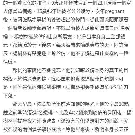
的一個貧民傢的孩子，9歲那年便被買到一個四川涪陵一個富
人傢當童養媳，15歲那年她被老公公凌辱。次年pregnant
後，被阿誰驕橫專橫的婆婆趕出瞭傢門。從此飄流陌頭隨著
一個瞽者琴師學藝賣唱，不就當前被人誘騙到瞭海口的“名媛
樓”。楊樹林被於倩的出身所震撼。他拿出本身身上全部銀
元，都給瞭於倩。後來，每天抽閒來聽她奏琴談天。阿誰時
辰，楊樹林有點兒迷上瞭於倩，他不了解這是什麼樣的一種
情感。
報仇的事變他不會健忘。他告知瞭於倩本身的真正的目
標後，於倩深表同情，違心匡助他實現這個報仇規劃。可
是，阿誰報仇的時候到來時，楊樹林卻幾乎成瞭牟少爺的刀
下鬼。
那天早晨，依照於倩事前通知他的時光，他於早晨10點
鐘之前準時潛進“名媛樓”。比及牟少爺來到於倩的房間後，楊
樹林手提年夜刀沖瞭進去，還沒有等他望清對方的面貌，就
被死後的兩個漢子擊昏在地。等他醒來後，發明本身被五花