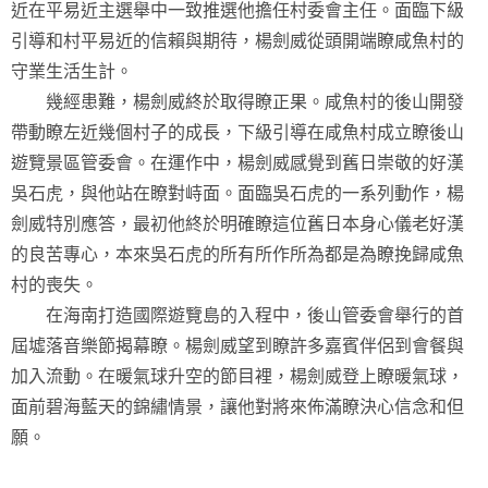
近在平易近主選舉中一致推選他擔任村委會主任。面臨下級
引導和村平易近的信賴與期待，楊劍威從頭開端瞭咸魚村的
守業生活生計。
幾經患難，楊劍威終於取得瞭正果。咸魚村的後山開發
帶動瞭左近幾個村子的成長，下級引導在咸魚村成立瞭後山
遊覽景區管委會。在運作中，楊劍威感覺到舊日崇敬的好漢
吳石虎，與他站在瞭對峙面。面臨吳石虎的一系列動作，楊
劍威特別應答，最初他終於明確瞭這位舊日本身心儀老好漢
的良苦專心，本來吳石虎的所有所作所為都是為瞭挽歸咸魚
村的喪失。
在海南打造國際遊覽島的入程中，後山管委會舉行的首
屆墟落音樂節揭幕瞭。楊劍威望到瞭許多嘉賓伴侶到會餐與
加入流動。在暖氣球升空的節目裡，楊劍威登上瞭暖氣球，
面前碧海藍天的錦繡情景，讓他對將來佈滿瞭決心信念和但
願。