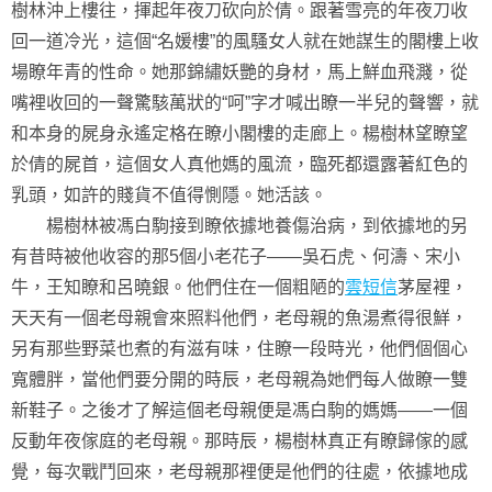
樹林沖上樓往，揮起年夜刀砍向於倩。跟著雪亮的年夜刀收
回一道冷光，這個“名媛樓”的風騷女人就在她謀生的閣樓上收
場瞭年青的性命。她那錦繡妖艷的身材，馬上鮮血飛濺，從
嘴裡收回的一聲驚駭萬狀的“呵”字才喊出瞭一半兒的聲響，就
和本身的屍身永遙定格在瞭小閣樓的走廊上。楊樹林望瞭望
於倩的屍首，這個女人真他媽的風流，臨死都還露著紅色的
乳頭，如許的賤貨不值得惻隱。她活該。
楊樹林被馮白駒接到瞭依據地養傷治病，到依據地的另
有昔時被他收容的那5個小老花子——吳石虎、何濤、宋小
牛，王知瞭和呂曉銀。他們住在一個粗陋的
雲短信
茅屋裡，
天天有一個老母親會來照料他們，老母親的魚湯煮得很鮮，
另有那些野菜也煮的有滋有味，住瞭一段時光，他們個個心
寬體胖，當他們要分開的時辰，老母親為她們每人做瞭一雙
新鞋子。之後才了解這個老母親便是馮白駒的媽媽——一個
反動年夜傢庭的老母親。那時辰，楊樹林真正有瞭歸傢的感
覺，每次戰鬥回來，老母親那裡便是他們的往處，依據地成