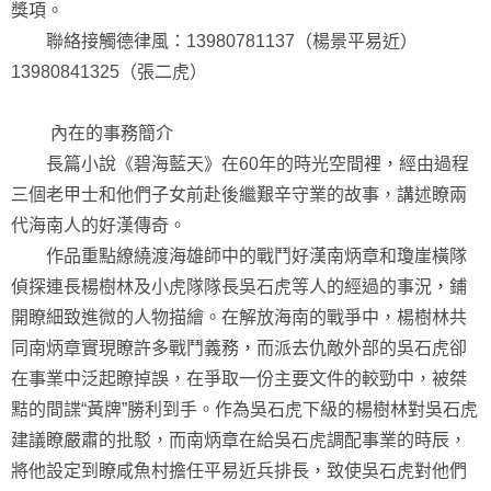
獎項。
聯絡接觸德律風：13980781137（楊景平易近）
13980841325（張二虎）
內在的事務簡介
長篇小說《碧海藍天》在60年的時光空間裡，經由過程
三個老甲士和他們子女前赴後繼艱辛守業的故事，講述瞭兩
代海南人的好漢傳奇。
作品重點繚繞渡海雄師中的戰鬥好漢南炳章和瓊崖橫隊
偵探連長楊樹林及小虎隊隊長吳石虎等人的經過的事況，鋪
開瞭細致進微的人物描繪。在解放海南的戰爭中，楊樹林共
同南炳章實現瞭許多戰鬥義務，而派去仇敵外部的吳石虎卻
在事業中泛起瞭掉誤，在爭取一份主要文件的較勁中，被桀
黠的間諜“黃牌”勝利到手。作為吳石虎下級的楊樹林對吳石虎
建議瞭嚴肅的批駁，而南炳章在給吳石虎調配事業的時辰，
將他設定到瞭咸魚村擔任平易近兵排長，致使吳石虎對他們