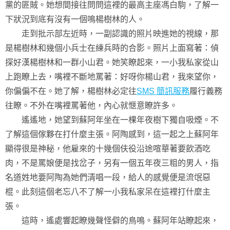
黨的匪賊。她想間接往問問這裡的最高主座馮白駒，了解一
下狀況到底有沒有一個鳴楊樹林的人。
走到批示部左近時，一副認識的照片映進她的視線，那
是楊樹林和幾個小兵士在練兵時的合影。照片上面寫著：偵
探好漢楊樹林和一群小山君。她笑瞭起來，一小我私家從山
上跑瞭上去，嘴裡不斷地罵著：好呀你楊山君，我來望你，
你偏偏不在。她了解，楊樹林必定往
SMS 簡訊服務
履行義務
往瞭。不外在嘴裡罵著他，內心就愜意瞭許多。
遙遙地，她望到蘇阿年坐在一棵年夜樹下獨自吸煙。不
了解這個傢夥在打什麼主張。阿陶感到，這一起之上蘇阿年
顯得很是神秘，他雇來的十幾個伕役沿途喧華著要飲酒吃
肉，不是罵娘便是找岔子，另有一個五年夜三粗的男人，指
名道姓地要阿陶為她們清唱一段，給人的感覺便是流氓惡
棍。此刻這個老忘八不了解一小我私家呆在這裡打什麼主
張。
這時，遙處響起瞭幾聲怪僻的鳥鳴。蘇阿年站瞭起來，