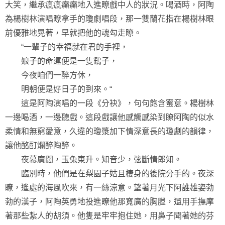
大笑，繼承瘋瘋癲癲地入進瞭戲中人的狀況。喝酒時，阿陶
為楊樹林演唱瞭拿手的瓊劇唱段，那一雙蘭花指在楊樹林眼
前優雅地晃著，早就把他的魂勾走瞭。
“一輩子的幸福就在君的手裡，
娘子的命運便是一隻鷂子，
今夜咱們一醉方休，
明朝便是好日子的到來。“
這是阿陶演唱的一段《分袂》，句句飽含蜜意。楊樹林
一邊喝酒，一邊聽戲。這段戲讓他感觸感染到瞭阿陶的似水
柔情和無窮愛意，久違的瓊漿加下情深意長的瓊劇的韻律，
讓他酩酊爛醉陶醉。
夜幕廣闊，玉兔東升。知音少，弦斷情郎知。
臨別時，他們是在梨園子姑且棲身的後院分手的。夜深
瞭，遙處的海風吹來，有一絲涼意。望著月光下阿誰雄姿勃
勃的漢子，阿陶英勇地投進瞭他那寬廣的胸膛，還用手撫摩
著那些紮人的胡須。他隻是牢牢抱住她，用鼻子聞著她的芬