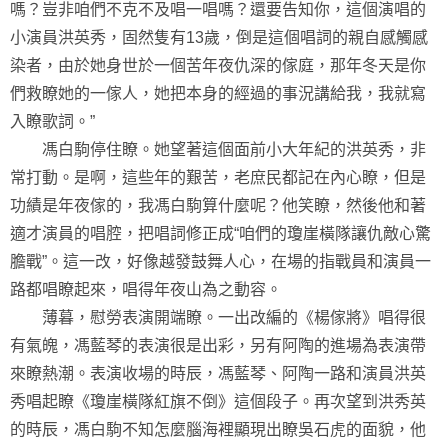
嗎？豈非咱們不克不及唱一唱嗎？還要告知你，這個演唱的
小演員洪英秀，固然隻有13歲，倒是這個唱詞的親自感觸感
染者，由於她身世於一個苦年夜仇深的傢庭，那年冬天是你
們救瞭她的一傢人，她把本身的經過的事況講給我，我就寫
入瞭歌詞。”
馮白駒停住瞭。她望著這個面前小大年紀的洪英秀，非
常打動。是啊，這些年的艱苦，老庶民都記在內心瞭，但是
功績是年夜傢的，我馮白駒算什麼呢？他笑瞭，然後他和著
適才演員的唱腔，把唱詞修正成“咱們的瓊崖橫隊讓仇敵心驚
膽戰”。這一改，好像越發鼓舞人心，在場的指戰員和演員一
路都唱瞭起來，唱得年夜山為之動容。
薄暮，慰勞表演開端瞭。一出改編的《楊傢將》唱得很
有氣魄，馮藍琴的表演很是出彩，另有阿陶的進場為表演帶
來瞭熱潮。表演收場的時辰，馮藍琴、阿陶一路和演員洪英
秀唱起瞭《瓊崖橫隊紅旗不倒》這個段子。再次望到洪秀英
的時辰，馮白駒不知怎麼腦海裡顯現出瞭吳石虎的面貌，他