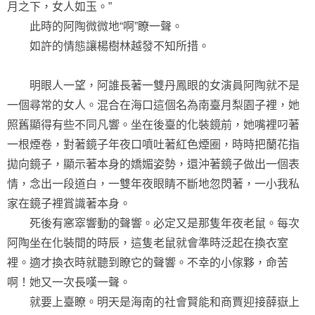
月之下，女人如玉。”
此時的阿陶微微地“啊”瞭一聲。
如許的情態讓楊樹林越發不知所措。
明眼人一望，阿誰長著一雙丹鳳眼的女演員阿陶就不是
一個尋常的女人。混合在海口這個名為南臺月梨園子裡，她
照舊顯得有些不同凡響。坐在後臺的化裝鏡前，她嘴裡叼著
一根煙卷，對著鏡子年夜口噴吐著紅色煙圈，時時把蘭花指
拋向鏡子，顯示著本身的嬌媚姿勢，還沖著鏡子做出一個表
情，念出一段道白，一雙年夜眼睛不斷地忽閃著，一小我私
家在鏡子裡賞識著本身。
死後有窸窣響動的聲響。必定又是那隻年夜老鼠。每次
阿陶坐在化裝間的時辰，這隻老鼠就會準時泛起在換衣室
裡。適才換衣時就聽到瞭它的聲響。不幸的小傢夥，命苦
啊！她又一次長嘆一聲。
就要上臺瞭。明天是海南的社會賢能和商賈迎接薛嶽上