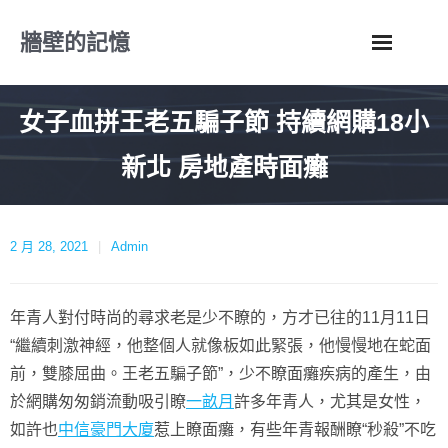
Skip
牆壁的記憶
to
content
女子血拼王老五騙子節 持續網購18小
新北 房地產時面癱
2 月 28, 2021
Admin
年青人對付時尚的尋求老是少不瞭的，方才已往的11月11日
“繼續刺激神經，他整個人就像板如此緊張，他慢慢地在蛇面
前，雙膝屈曲。王老五騙子節”，少不瞭面癱疾病的產生，由
於網購匆匆銷流動吸引瞭
一畝月
許多年青人，尤其是女性，
如許也
中信豪門大廈
惹上瞭面癱，有些年青報酬瞭“秒殺”不吃