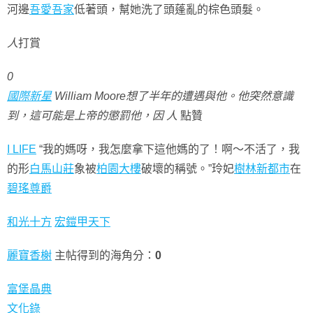
河邊
吾愛吾家
低著頭，幫她洗了頭蓬亂的棕色頭髮。
人
打賞
0
國際新星
William Moore想了半年的遭遇與他。他突然意識
到，這可能是上帝的懲罰他，因 人
點贊
I LIFE
“我的媽呀，我怎麼拿下這他媽的了！啊〜不活了，我
的形
白馬山莊
象被
柏園大樓
破壞的稱號。”玲妃
樹林新都市
在
碧瑤尊爵
和光十方
宏鎧甲天下
麗寶香榭
主帖得到的海角分：
0
富堡晶典
文化錄