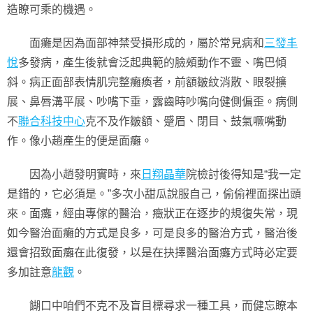
造瞭可乘的機遇。
面癱是因為面部神禁受損形成的，屬於常見病和
三發丰
悅
多發病，產生後就會泛起典範的臉頰動作不靈、嘴巴傾
斜。病正面部表情肌完整癱瘓者，前額皺紋消散、眼裂擴
展、鼻唇溝平展、吵嘴下垂，露齒時吵嘴向健側偏歪。病側
不
聯合科技中心
克不及作皺額、蹙眉、閉目、鼓氣噘嘴動
作。像小趙產生的便是面癱。
因為小趙發明實時，來
日翔晶華
院檢討後得知是“我一定
是錯的，它必須是。”多次小甜瓜說服自己，偷偷裡面探出頭
來。面癱，經由專傢的醫治，癥狀正在逐步的規復失常，現
如今醫治面癱的方式是良多，可是良多的醫治方式，醫治後
還會招致面癱在此復發，以是在抉擇醫治面癱方式時必定要
多加註意
龍觀
。
餬口中咱們不克不及盲目標尋求一種工具，而健忘瞭本