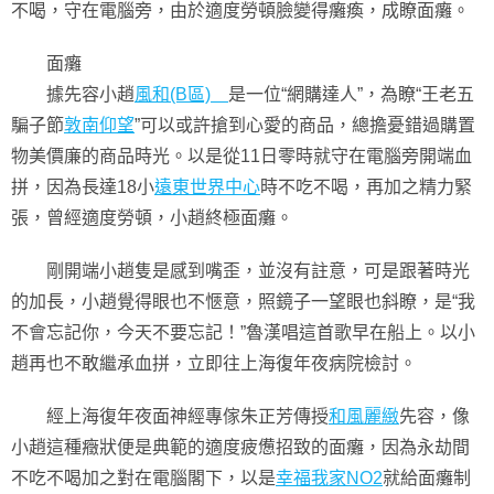
不喝，守在電腦旁，由於適度勞頓臉變得癱瘓，成瞭面癱。
面癱
據先容小趙
風和(B區)
是一位“網購達人”，為瞭“王老五
騙子節
敦南仰望
”可以或許搶到心愛的商品，總擔憂錯過購置
物美價廉的商品時光。以是從11日零時就守在電腦旁開端血
拼，因為長達18小
遠東世界中心
時不吃不喝，再加之精力緊
張，曾經適度勞頓，小趙終極面癱。
剛開端小趙隻是感到嘴歪，並沒有註意，可是跟著時光
的加長，小趙覺得眼也不愜意，照鏡子一望眼也斜瞭，是“我
不會忘記你，今天不要忘記！”魯漢唱這首歌早在船上。以小
趙再也不敢繼承血拼，立即往上海復年夜病院檢討。
經上海復年夜面神經專傢朱正芳傳授
和風麗緻
先容，像
小趙這種癥狀便是典範的適度疲憊招致的面癱，因為永劫間
不吃不喝加之對在電腦閣下，以是
幸福我家NO2
就給面癱制