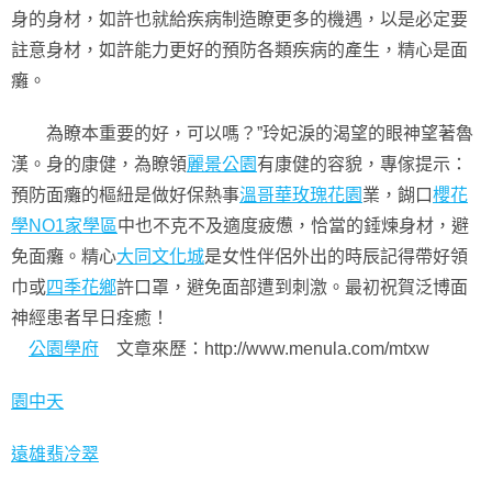
身的身材，如許也就給疾病制造瞭更多的機遇，以是必定要
註意身材，如許能力更好的預防各類疾病的產生，精心是面
癱。
為瞭本重要的好，可以嗎？”玲妃淚的渴望的眼神望著魯
漢。身的康健，為瞭領
麗景公園
有康健的容貌，專傢提示：
預防面癱的樞紐是做好保熱事
溫哥華玫瑰花園
業，餬口
櫻花
學NO1家學區
中也不克不及適度疲憊，恰當的錘煉身材，避
免面癱。精心
大同文化城
是女性伴侶外出的時辰記得帶好領
巾或
四季花鄉
許口罩，避免面部遭到刺激。最初祝賀泛博面
神經患者早日痊癒！
公園學府
文章來歷：http://www.menula.com/mtxw
園中天
遠雄翡冷翠