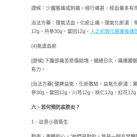
證候：少腹脹痛或刺痛，經行痛甚，經血量多有
治法方藥：理氣活血，化瘀止痛。理氣化瘀湯：柴胡12
12g，丹參30g，當回12g，
人之初敦化館產後護
(4)氣虛血瘀
[證候] 下腹部痛苦悲傷結塊，繾綣日久，痛連
有力。
[治法方藥] 健脾益氣，化瘀散結。益氣化瘀湯：黨參3
參30g，當回12g，川芎12g，桃仁12g，紅花
六、若何預防盆腔炎？
1、註意小我衛生
勤面，更髒的心。”他們是對的。我是一個非常醜