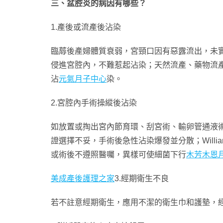
三、盆腔炎的病因有哪些？
1.產後或流產後沾染
臨蓐後產婦體質衰弱，宮頸口因有惡露流出，未
侵進宮腔內，不難惹起沾染；天然流產、藥物流
沾
元氣月子中心
染。
2.宮腔內手術操縱後沾染
如放置或掏出宮內節育環、刮宮術、輸卵管通液
證選擇不妥，手術後急性沾染爆發並分散；Will
或術後不遵照醫囑，異樣可使細菌下行
木芳木恩
美成產後護理之家
3.經期衛生不良
若不註意經期衛生，應用不潔的衛生巾和護墊，