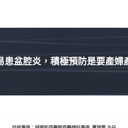
易患盆腔炎，積極預防是要產婦
訪談專傢：誠順和西醫館西醫婦科專傢 薑瑞雪 主任