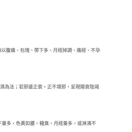
遺癥以腹痛、包塊、帶下多、月經掉調、痛經、不孕
化濕為法；若邪盛正衰，正不堪邪，呈現陽衰陰竭
下量多，色黃如膿，穢臭，月經量多，或淋漓不