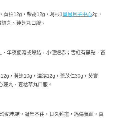
，黃柏12g，柴胡12g，葛根1
璽恩月子中心
2g，
熱散結丸、蓮芝丸口服。
止，年夜便溏或燥結，小便短赤；舌紅有黑點，苔
12g，黃連10g，澤瀉12g，薏苡仁30g，芡實
。穿心蓮丸、夏枯草丸口服。
着玲妃电結，凝集不往，日久難愈，耗傷氣血，真