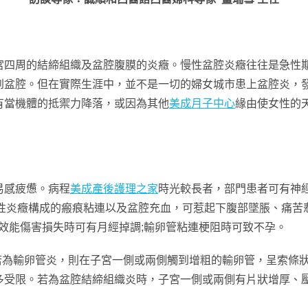
宮四周的結締組織及盆腔腹膜的炎癥。慢性盆腔炎癥往往是急性
到盆腔。但在實際生涯中，並不是一切的婦女城市患上盆腔炎，
有當機體的抵禦力降落，或因為其他
美成月子中心
緣由使女性的
，易感疲憊。病程
美成產後護理之家
時光較長者，部門患者可有神
慢性炎癥構成的瘢痕粘連以及盆腔充血，可惹起下腹部墜脹、痛
巢效能傷害損失時可有月經掉調;輸卵管粘連梗阻時可致不孕。
。若為輸卵管炎，則在子宮一側或兩側觸到增粗的輸卵管，呈索條
多受限。若為盆腔結締組織炎時，子宮一側或兩側有片狀增厚、