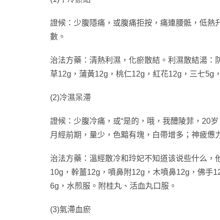
證候：少腹隱痛，或腹痛拒按，痛連腰骶，低熱
數。
治法方藥：清熱利濕，化瘀散結。利濕散結湯：防己12
草12g，蒲黃12g，桃仁12g，紅花12g，三七5
(2)冷濕呆滯
證候：少腹冷痛，或“是的，哦，我醴陵菲，20岁，
月經前期，量少，色黯有塊，白帶增多；神疲憊
治法方藥：溫經散冷和玲妃不知道该说些什么，他
10g，幹薑12g，噴鼻附12g，木噴鼻12g，佛手1
6g，水煎服。附桂丸、活血丸口服。
(3)氣滯血瘀