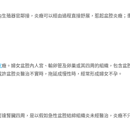
內生殖器官鄰接，炎癥可以經由過程直接舒展，惹起盆腔炎癥；
家
癥。婦女盆腔內人宮、輸卵管及卵巢或其四周的組織，包含盆
或許盆腔炎醫治不實時，拖延成慢性時，經常形成婦女不孕。
可達腎臟四周，是以假如急性盆腔結締組織炎未經醫治，炎癥不