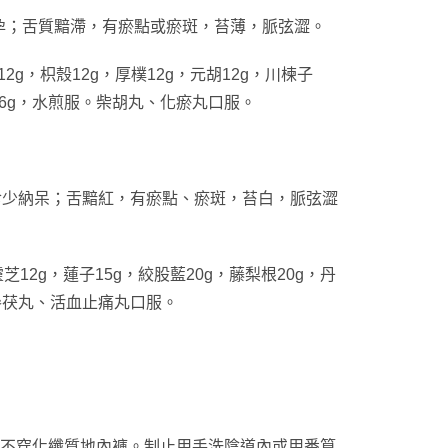
孕；舌質黯滯，有瘀點或瘀斑，苔薄，脈弦澀。
g，枳殼12g，厚樸12g，元胡12g，川楝子
甘草6g，水煎服。柴胡丸、化瘀丸口服。
食少納呆；舌黯紅，有瘀點、瘀斑，苔白，脈弦澀
芝12g，蓮子15g，絞股藍20g，藤梨根20g，丹
服。參茯丸、活血止痛丸口服。
，不穿化纖質地內褲。制止用手洗陰道內或用番筧