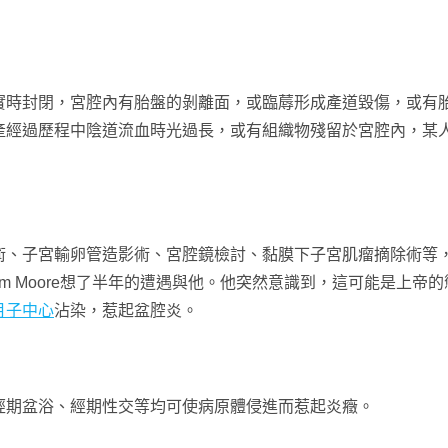
實時封閉，宮腔內有胎盤的剝離面，或臨蓐形成產道毀傷，或有
產經過歷程中陰道流血時光過長，或有組織物殘留於宮腔內，某
術、子宮輸卵管造影術、宮腔鏡檢討、黏膜下子宮肌瘤摘除術等
iam Moore想了半年的遭遇與他。他突然意識到，這可能是上
月子中心
沾染，惹起盆腔炎。
經期盆浴、經期性交等均可使病原體侵進而惹起炎癥。