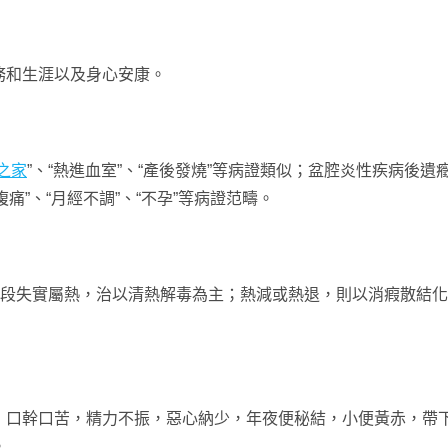
務和生涯以及身心安康。
之家
”、“熱進血室”、“產後發燒”等病證類似；盆腔炎性疾病後
腹痛”、“月經不調”、“不孕”等病證范疇。
階段失實屬熱，治以清熱解毒為主；熱減或熱退，則以消瘕散結
，口幹口苦，精力不振，惡心納少，年夜便秘結，小便黃赤，帶
。