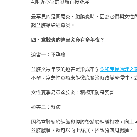
4.附近器官的炎癥直接舒展
最罕見的是闌尾炎、腹膜炎時，因為它們與女性
起盆腔結締組織炎。
四、盆腔炎的迫害究竟有多年夜？
迫害一：不孕癥
盆腔炎最年夜的迫害是形成不孕
令和產後護理之
不孕。當急性炎癥未能徹底醫治時改變成慢性，
女性夏季易患盆腔炎，積極預防是要害
迫害二：腎病
因為盆腔結締組織與腹膜後結締組織相連，向上
盆腔膿腫，還可以向上舒展，招致腎四周膿腫。