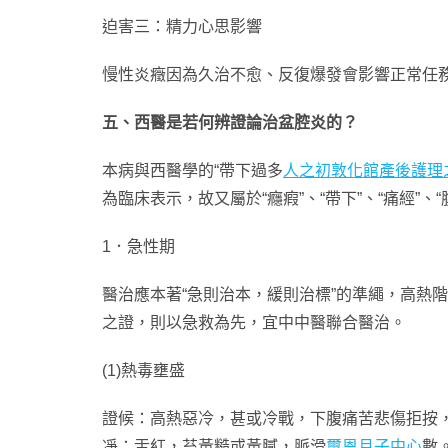
迫害三：精力心思影響
慢性炎癥因為久治不愈、反復爆發會影響正常任
五、西醫是若何辨證論治盆腔炎的？
本病與西醫學的“帶下過多
人之初敦化館產後護理
為臨床表示，故又屬於“癮瘕”、“帶下”、“痛經”、“
1．急性期
醫治應本著“急則治本，緩則治標”的準繩，高熱
之證，則以急救為先，宜中中醫聯合醫治。
(1)熱毒壅盛
證候：高熱惡冷，甚或冷戰，下腹痛苦悲傷拒按
凈；舌紅，苔黃糙或黃膩，脈滑
璽恩月子中心
數