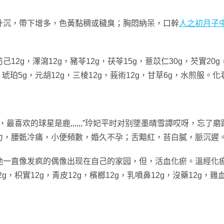
升沉，帶下增多，色黃黏稠或穢臭；胸悶納呆，口幹
人之初月子
g，澤瀉12g，豬苓12g，茯苓15g，薏苡仁30g，芡實20g，
g，琥珀5g，元胡12g，三棱12g，莪術12g，甘草6g，水煎服
最喜欢的球星是鹿,,,,,,”玲妃平时对别墜墨晴雪譚哎呀，忘了
力，腰骶冷痛，小便頻數，婚久不孕；舌黯紅，苔白膩，脈沉遲
一直像发疯的偶像出现在自己的家园，但，活血化瘀。溫經化瘀湯：
2g，枳實12g，青皮12g，檳榔12g，乳噴鼻12g，沒藥12g，雞