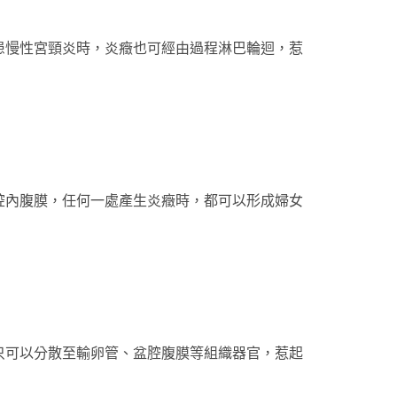
患慢性宮頸炎時，炎癥也可經由過程淋巴輪迴，惹
腔內腹膜，任何一處產生炎癥時，都可以形成婦女
只可以分散至輸卵管、盆腔腹膜等組織器官，惹起