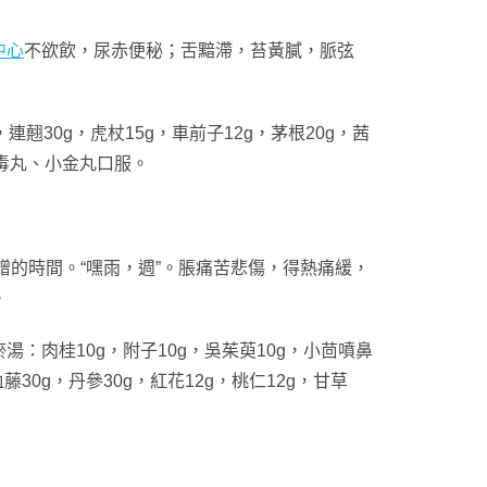
中心
不欲飲，尿赤便秘；舌黯滯，苔黃膩，脈弦
連翹30g，虎杖15g，車前子12g，茅根20g，茜
。化毒丸、小金丸口服。
磨蹭的時間。“嘿雨，週”。脹痛苦悲傷，得熱痛緩，
。
肉桂10g，附子10g，吳茱萸10g，小茴噴鼻
血藤30g，丹參30g，紅花12g，桃仁12g，甘草