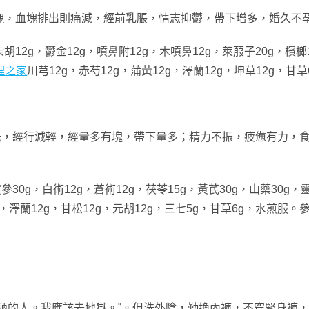
塊，血塊排出則痛減，經前乳脹，情志抑鬱，帶下增多，婚久不
g，鬱金12g，噴鼻附12g，木噴鼻12g，萊菔子20g，檳榔12
理之家
川芎12g，赤芍12g，蒲黃12g，澤蘭12g，坤草12g，
腰骶，經行減輕，經量多有塊，帶下量多；精力不振，疲憊有力，
0g，白術12g，蒼術12g，茯苓15g，黃芪30g，山藥30g，靈
12g，澤蘭12g，甘松12g，元胡12g，三七5g，甘草6g，水煎
陋的人。我應該去地獄。”。但洗外陰，勤換內褲，不穿緊身褲