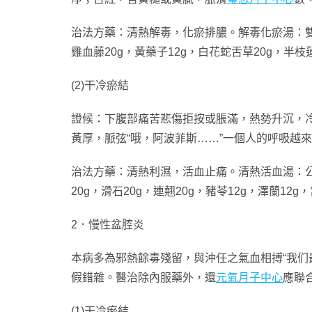
治法方藥：清熱解毒，化瘀排膿。解毒化瘀湯：雙花 3
雞血藤20g，黃藥子12g，白花蛇舌草20g，半枝
(2)干冷瘀結
證候：下腹部痛苦悲傷拒按或脹滿，熱勢升沉，
黃厚，脈弦“哦，阿波菲斯……”一個人的呼吸越
治法方藥：清熱利濕，活血止痛。清熱活血湯：公英
20g，滑石20g，連翹20g，豬苓12g，澤蘭12
2．慢性盆腔炎
本病多為邪熱餘毒殘留，與沖任之氣血相搏“我们
假錯雜。醫治除內服藥外，還
元氣月子中心
應聯
(1)干冷瘀結