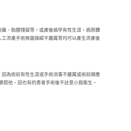
胎盤、胎膜殘留等，或產後過早有性生涯，病原體
人工流產手術無菌操縱不嚴厲等均可以產生流產後
，因為術前有性生涯或手術消毒不嚴厲或術前順應
帝的懲罰他，因也有的患者手術後不註意小我衛生，