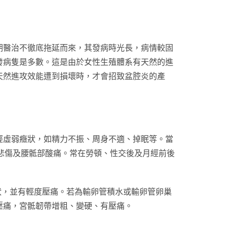
期醫治不徹底拖延而來，其發病時光長，病情較固
發病隻是多數。這是由於女性生殖體系有天然的進
天然進攻效能遭到損壞時，才會招致盆腔炎的產
經虛弱癥狀，如精力不振、周身不適、掉眠等。當
苦悲傷及腰骶部酸痛。常在勞頓、性交後及月經前後
狀，並有輕度壓痛。若為輸卵管積水或輸卵管卵巢
壓痛，宮骶韌帶增粗、變硬、有壓痛。