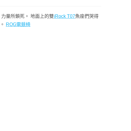
」力量所鎖死。 地面上的雙
iRock T07
魚座們哭得
液。
ROG電競椅