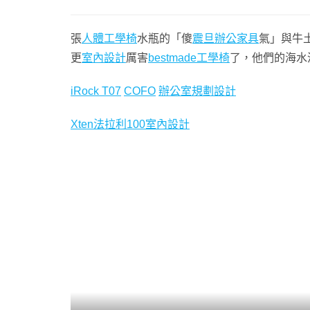
張
人體工學椅
水瓶的「傻
震旦辦公家具
氣」與牛
更
室內設計
厲害
bestmade工學椅
了，他們的海水
iRock T07
COFO
辦公室規劃設計
Xten法拉利
100室內設計