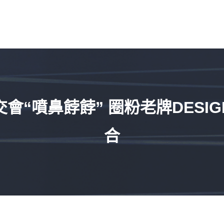
“噴鼻餑餑” 圈粉老牌DESI
合