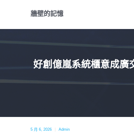
Skip
to
牆壁的記憶
content
好創億嵐系統櫃意成廣交會
5 月 6, 2026
Admin