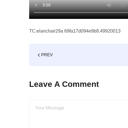
TC:elanchair29a 69fa17d094e9b8.49920013
PREV
Leave A Comment