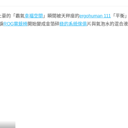
土豪的「霸氣
幸福空間
」瞬間被天秤座的
ergohuman 111
「平衡
淚
ROG電競椅
開始變成金箔碎
綠的系統傢俱
片與氣泡水的混合