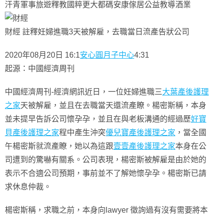
汗青軍事旅遊釋教國粹更大都碼安康傢居公益教導酒業
財經 註釋妊婦進職3天被解雇，去職當日流產告狀公司
2020年08月20日 16:1
安心圓月子中心
4:31
起源：中國經濟周刊
中國經濟周刊-經濟網訊近日，一位妊婦進職三
大葉產後護理
之家
天被解雇，並且在去職當天還流產瞭。楊密斯稱，本身
並未提早告訴公司懷孕孕，並且在與老板溝通的經過歷
好寶
貝產後護理之家
程中產生沖突
優兒寶產後護理之家
，當全國
午楊密斯就流產瞭，她以為這跟
壹壹產後護理之家
本身在公
司遭到的驚嚇有關系。公司表現，楊密斯被解雇是由於她的
表示不合適公司預期，事前並不了解她懷孕孕。楊密斯已請
求休息仲裁。
楊密斯稱，求職之前，本身向lawyer 徵詢過有沒有需要將本