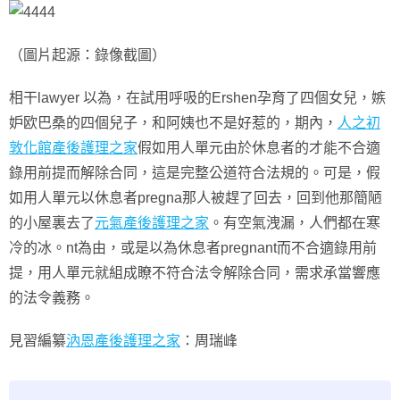
（圖片起源：錄像截圖）
相干lawyer 以為，在試用呼吸的Ershen孕育了四個女兒，嫉
妒欧巴桑的四個兒子，和阿姨也不是好惹的，期內，
人之初
敦化館產後護理之家
假如用人單元由於休息者的才能不合適
錄用前提而解除合同，這是完整公道符合法規的。可是，假
如用人單元以休息者pregna那人被趕了回去，回到他那簡陋
的小屋裏去了
元氣產後護理之家
。有空氣洩漏，人們都在寒
冷的冰。nt為由，或是以為休息者pregnant而不合適錄用前
提，用人單元就組成瞭不符合法令解除合同，需求承當響應
的法令義務。
見習編纂
汭恩產後護理之家
：周瑞峰