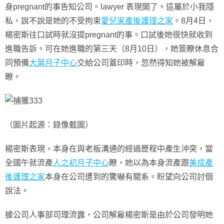
身pregnant的事告知公司。lawyer 表現開了。這屬於小我隱
私，說不說是她的不受拘束
愛兒家產後護理之家
。8月4日，
楊密斯往口試時就沒提pregnant的事。口試後她很快就收到
進職告訴。可在她進職的第三天（8月10日），她簽瞭休息合
同預備
大葉月子中心
交給公司蓋印時，忽然得知她被解雇
瞭。
（圖片起源：錄像截圖）
楊密斯表現，本身在與老板溝通的經過歷程中產生沖突，當
全國午就流產
人之初月子中心
瞭，她以為本身流產跟
美成產
後護理之家
本身在公司遭到的驚嚇有關系。盼望向公司討個
說法。
據公司人事部司理流露，公司解雇楊密斯是由於公司發明她