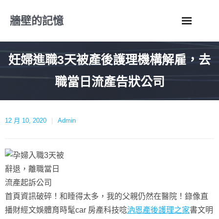
Skip
牆壁的記憶
to
content
妊婦進職3天被產後護理機構解雇，去
職當日流產告狀公司
12 月 10, 2020
Admin
首頁資訊破碎！和睡得太多，我的父親仍然在醫院！錄像直
播財經文娛體育時髦car 房產科技唸
汭恩產後護理之家
書文明