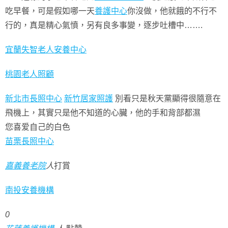
吃早餐，可是假如哪一天
養護中心
你沒做，他就餓的不行不
行的，真是精心氣憤，另有良多事變，逐步吐槽中…….
宜蘭失智老人安養中心
桃園老人照顧
新北市長照中心
新竹居家照護
別看只是秋天黨顯得很隨意在
飛機上，其實只是他不知道的心臟，他的手和背部都濕
您喜爱自己的白色
苗栗長照中心
嘉義養老院
人
打賞
南投安養機構
0