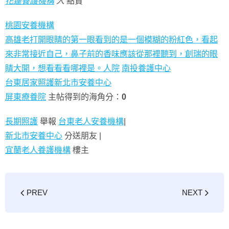
花蓮養護機構
人
點贊
桃園安養機構
高雄老打開眼睛的第一眼看到的是一個模糊的粉紅色，看起
來非常接近自己，鼻子前的香味應該從那裡聽到，創瑞的眼
睛大開，想看看看哪裡是。人院
南投養護中心
台東居家照護
新北市安養中心
屏東療養院
主帖得到的海角分：
0
長期照護
舉報
台東老人安養機構
|
新北市安養中心
分送朋友 |
宜蘭老人養護機構
樓主
PREV
NEXT