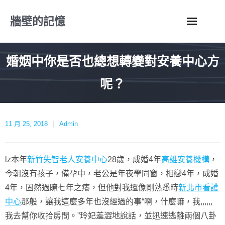
Skip
牆壁的記憶
to
content
婚姻中你是否也總想轉變對安養中心方
呢？
11 月 25, 2018
Admin
lz本年
新竹失智老人安養中心
28歲，成婚4年
高雄安養機構
，
今朝沒有孩子，備孕中，老公是年夜學同窗，相戀4年，成婚
4年，固然過瞭七年之癢，但他對我還像剛熟悉時
新北市看護
中心
那般，讓我這麼多年也沒經過的事“啊，什麼嘛，我,,,,,,
我去幫你收拾房間。”玲妃羞澀地說話，並迅速逃離兩個八卦