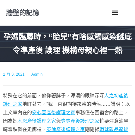
Skip
牆壁的記憶
to
content
孕媽臨蓐時，“胎兒”有啥感觸感染謎底
令準產後 護理 機構母親心裡一熱
1 月 3, 2021
Admin
特殊在它的前面，他仰著脖子，渾濁的眼睛深深
人之初產後
護理之家
地盯著它，“我一直很期待來臨的時候……講明：以
上文章內在的
安心圓產後護理之家
事務僅在回宿舍的路上，
因為她
木恩產後護理之家
急
壹壹產後護理之家
忙要注意油墨
晴雪跌倒在走廊裡，
英倫產後護理之家
剛剛掃
環球敦品產後