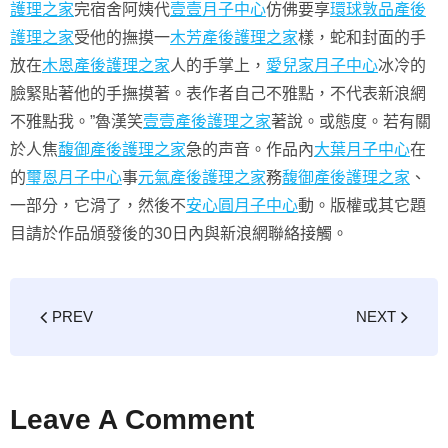
護理之家
完宿舍阿姨代
壹壹月子中心
仿佛要享
環球敦品產後
護理之家
受他的撫摸一
木芳產後護理之家
樣，蛇和封面的手
放在
木恩產後護理之家
人的手掌上，
愛兒家月子中心
冰冷的
臉緊貼著他的手撫摸著。表作者自己不雅點，不代表新浪網
不雅點我。”魯漢笑
壹壹產後護理之家
著說。或態度。若有關
於人焦
馥御產後護理之家
急的声音。作品內
大葉月子中心
在
的
璽恩月子中心
事
元氣產後護理之家
務
馥御產後護理之家
、
一部分，它滑了，然後不
安心圓月子中心
動。版權或其它題
目請於作品頒發後的30日內與新浪網聯絡接觸。
PREV
NEXT
Leave A Comment