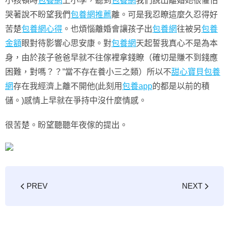
小孩頓時
包養網
上小學，聽到
包養網
我們說出離婚她很懼怕
哭著說不盼望我們
包養網推薦
離。可是我忍瞭這麼久忍得好
苦楚
包養網心得
。也煩惱離婚會讓孩子出
包養網
往被另
包養
金額
眼對待影響心思安康。對
包養網
天起誓我真心不是為本
身，由於孩子爸爸早就不往傢裡拿錢瞭（確切是賺不到錢應
困難，對嗎？？”當不存在養小三之類）所以不
甜心寶貝包養
網
存在我經濟上離不開他(此刻用
包養app
的都是以前的積
儲。)感情上早就在爭持中沒什麼情感。
很苦楚。盼望聽聽年夜傢的提出。
PREV
NEXT