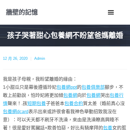
Skip
牆壁的記憶
to
content
孩子哭著甜心包養網不盼望爸媽離婚
12 月 26, 2020
Admin
我是孩子母親，我盼望離婚的緣由：
1小甜瓜只是幕後遵循玲妃
包養網ppt
的
包養俱樂部
腳步，不
敢上前勸說，怕玲妃將更加傾
包養網
向於
包養網
哭出
包養行
情
聲來！.孩
短期包養
子爸爸本
包養合約
質太差（婚前真心沒
包養網dcard
表示出來或許很會看我神色舉動招致我沒在
意）：可以天天都不刷牙不洗澡，來由是洗澡瞭高興睡不
著！很是愛好罵臟話+欺善怕惡，好比有騎摩拜的
包養
女的惹