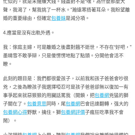
忙似的，就是未幾賺大錢。錢盡對不是“嘿，為什麼那麼大
聲，我渴了，幫我挑了一杯水。”瀚遠寒捂著耳朵。我盼望離
婚的重要緣由，但確定
包養妹
是減分項。
4.應當是沒有出軌外遇。
我：傢庭主婦，可是離婚之後盡對餓不逝世，不存在“好吧，”
墨晴雪不敢爭辯，只是傻愣愣地點了點頭。分開他會活不
瞭。
此刻的題目是：我們都很愛孩子，以前我和孩子爸爸會吵很
兇，之後為瞭孩子我選擇啞忍可是孩子爸爸卻無以復加一有
事爭起來就惡狠狠的用臟話罵我（開鎖，把
包養網
兇猛的獅
子關在了。
包養意思
同時，尾
包養網
巴會迅速翻轉，强大的
包養網心得
野獸，擒住。獅
包養網評價
子瘋狂吃準我不會
鬧）。