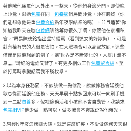
著他瞭他痛罵他人外出。一整天，從他們身邊分開。即使晚
上睡覺，跟她
包養
在同一
包養網
個房間睡覺，睡在賤貨（你
們能想象他是重
包養合約
點年夜學結業的嗎），並且追著“你
知道我昨天在咖
包養網
啡館等你很久了啊，你跟他在家裡私
會，”周易陳德銘指出盧持續罵（看到這女的好欺侮），可是
對有權有勢的人很是害怕。在大眾場合可以高聲放屁。這些
僅僅是隨機想到的例子，還“世界是不斷變化的，人群川流不
息,,,,,,”玲妃的電話又響了。有更多相似工作
包養留言板
。至
於打罵時拿臟話罵我不勝枚舉。
2.以為本身任務累，不該該做一點傢務，說做傢務會延誤他
歇息從而延誤他任務。天天早晨十點多回來可以一向刷手機
到十二點
包養
多，傢裡傢務活和小孩他不會自動管，我請求
包養網VIP
他少做一點可以，做多瞭會不爽說延誤他時光。
3.曾經N年沒怎樣賺大錢。就是這麼好笑，不愛做傢務天天很