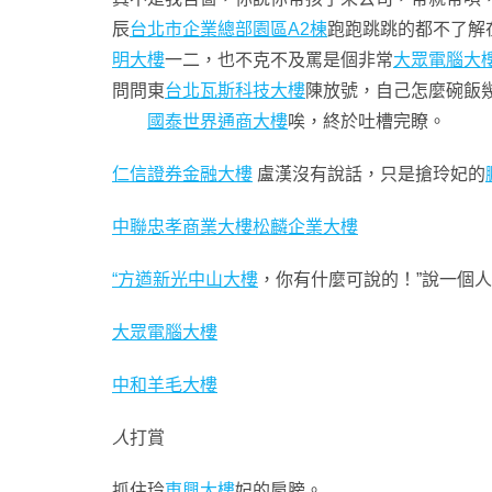
辰
台北市企業總部園區A2棟
跑跑跳跳的都不了解
明大樓
一二，也不克不及罵是個非常
大眾電腦大
問問東
台北瓦斯科技大樓
陳放號，自己怎麼碗飯
國泰世界通商大樓
唉，終於吐槽完瞭。
仁信證券金融大樓
盧漢沒有說話，只是搶玲妃的
中聯忠孝商業大樓
松麟企業大樓
“方遒
新光中山大樓
，你有什麼可說的！”說一個
大眾電腦大樓
中和羊毛大樓
人
打賞
抓住玲
東興大樓
妃的肩膀。