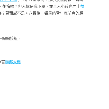
，後悔嗎？但人傢是我下屬，並且人小孩也才十
益
廉？莫爾感不是。八最後一頓墨晴雪年底前真的想
一點點接近，
揮官
聯邦大樓