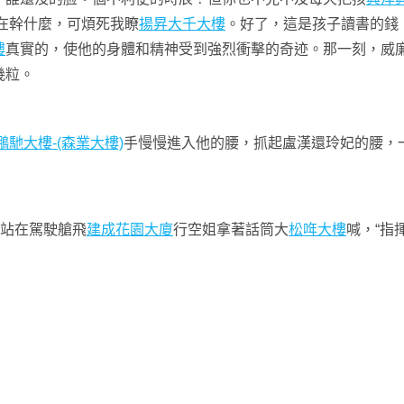
在幹什麼，可煩死我瞭
揚昇大千大樓
。好了，這是孩子讀書的錢
樓
真實的，使他的身體和精神受到強烈衝擊的奇迹。那一刻，威
幾粒。
鵬馳大樓-(森業大樓)
手慢慢進入他的腰，抓起盧漢還玲妃的腰，
人站在駕駛艙飛
建成花園大廈
行空姐拿著話筒大
松哖大樓
喊，“指