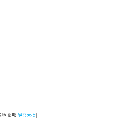
偷地 舉報
醒吾大樓
|