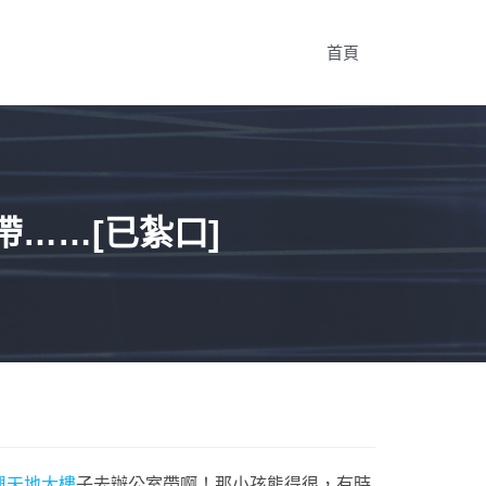
首頁
……[已紮口]
興天地大樓
子去辦公室帶啊！那小孩熊得很，有時