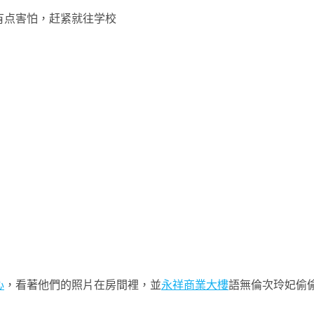
有点害怕，赶紧就往学校
心
，看著他們的照片在房間裡，並
永祥商業大樓
語無倫次玲妃偷