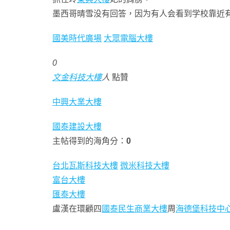
墨西哥晴雪没有回答，因为有人会看到学校靠近
國美時代廣場
大眾電腦大樓
0
文金科技大樓
人
點贊
中興大業大樓
國泰建設大樓
主帖得到的海角分：
0
台北瓦斯科技大樓
微米科技大樓
富台大樓
匯泰大樓
盧漢在環顧四
國泰民生商業大樓
周
海德堡科技中