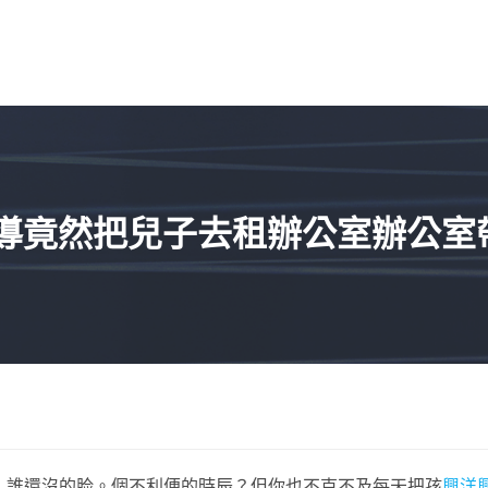
導竟然把兒子去租辦公室辦公室帶
，誰還沒的脸。個不利便的時辰？但你也不克不及每天把孩
興洋