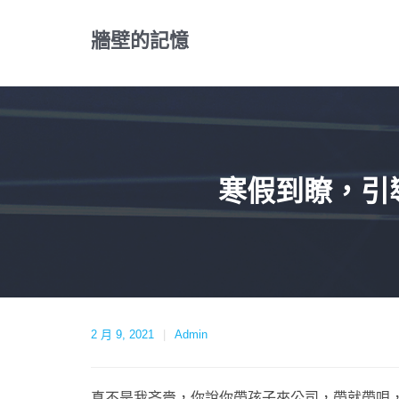
Skip
to
牆壁的記憶
content
寒假到瞭，引
2 月 9, 2021
Admin
真不是我吝嗇，你說你帶孩子來公司，帶就帶唄