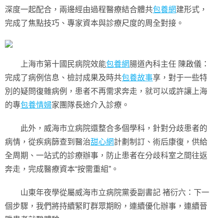
深度一起配合，兩邊經由過程醫療結合體共
包養網
建形式，
完成了焦點技巧、專家資本與診療尺度的周全對接。
上海市第十國民病院效能
包養網
腸道內科主任 陳啟儀：
完成了病例信息、檢討成果及時共
包養故事
享，對于一些特
別的疑問復雜病例，患者不再需求奔走，就可以或許讓上海
的專
包養情婦
家團隊長途介入診療。
此外，威海市立病院還整合多個學科，針對分歧患者的
病情，從疾病篩查到醫治
甜心網
計劃制訂、術后康復，供給
全周期、一站式的診療辦事，防止患者在分歧科室之間往返
奔走，完成醫療資本“按需重組”。
山東年夜學從屬威海市立病院黨委副書記 褚衍六：下一
個步驟，我們將持續緊盯群眾期盼，連續優化辦事，連續晉