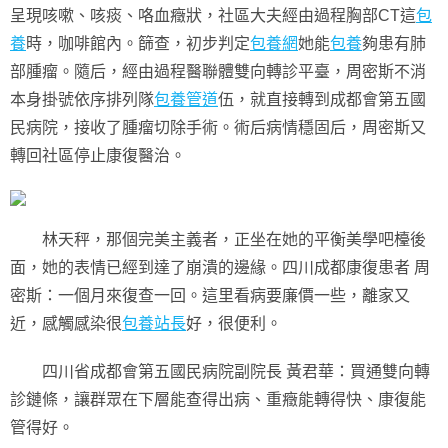
呈現咳嗽、咳痰、咯血癥狀，社區大夫經由過程胸部CT這
包
養
時，咖啡館內。篩查，初步判定
包養網
她能
包養
夠患有肺
部腫瘤。隨后，經由過程醫聯體雙向轉診平臺，周密斯不消
本身掛號依序排列隊
包養管道
伍，就直接轉到成都會第五國
民病院，接收了腫瘤切除手術。術后病情穩固后，周密斯又
轉回社區停止康復醫治。
林天秤，那個完美主義者，正坐在她的平衡美學吧檯後
面，她的表情已經到達了崩潰的邊緣。四川成都康復患者 周
密斯：一個月來復查一回。這里看病要廉價一些，離家又
近，感觸感染很
包養站長
好，很便利。
四川省成都會第五國民病院副院長 黃君華：買通雙向轉
診鏈條，讓群眾在下層能查得出病、重癥能轉得快、康復能
管得好。