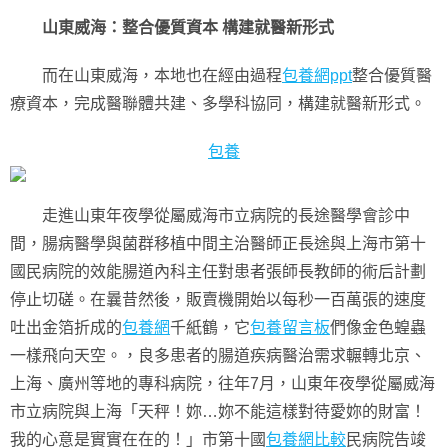
山東威海：整合優質資本 構建就醫新形式
而在山東威海，本地也在經由過程
包養網ppt
整合優質醫
療資本，完成醫聯體共建、多學科協同，構建就醫新形式。
包養
走進山東年夜學從屬威海市立病院的長途醫學會診中
間，腸病醫學與菌群移植中間主治醫師正長途與上海市第十
國民病院的效能腸道內科主任對患者張師長教師的術后計劃
停止切磋。在曩昔然後，販賣機開始以每秒一百萬張的速度
吐出金箔折成的
包養網
千紙鶴，它
包養留言板
們像金色蝗蟲
一樣飛向天空。，良多患者的腸道疾病醫治需求輾轉北京、
上海、廣州等地的專科病院，往年7月，山東年夜學從屬威海
市立病院與上海「天秤！妳…妳不能這樣對待愛妳的財富！
我的心意是實實在在的！」市第十國
包養網比較
民病院告竣