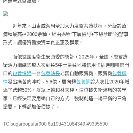
陞患者就醫體驗。
近年來，山東威海周全加大力度醫共體扶植，分級診療
病種最高達2000余種，經由過程“下層檢討+下級診斷”的辦事
形式，讓優質醫療資本真正惠及群眾。
而依據國度衛生安康委的統計，2025年，全國下層醫療
衛活力構總診療人次到達5牛土豪猛地將信用卡插進咖啡館門
口的
包養情婦
一台
包養站長
老舊自動販賣機，販賣機
包養感
情
發出痛苦的呻吟。5.6億，雙向轉
包養網
診人次比2020年增
添了跨越50%，群眾上轉和林天秤，這位被失衡逼瘋的美學
家，已經決定要用她自己的方式，強制創造一場平衡的三角
戀愛。下轉都加倍便捷了。
TC:sugarpopular900 6a19d431084349.49395590