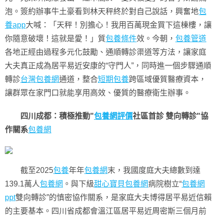
泡。簽約辦事牛土豪看到林天秤終於對自己說話，興奮地
包
養app
大喊：「天秤！別擔心！我用百萬現金買下這棟樓，讓
你隨意破壞！這就是愛！」質
包養條件
效。今朝，
包養管道
各地正經由過程多元化鼓勵、通順轉診渠道等方法，讓家庭
大夫真正成為居平易近安康的“守門人”，同時進一個步驟通順
轉診
台灣包養網
通道，整合
短期包養
跨區域優質醫療資本，
讓群眾在家門口就能享用高效、優質的醫療衛生辦事。
四川成都：積極推動"
包養網評價
社區首診 雙向轉診"協
作關系
包養網
截至2025
包養
年年
包養網
末，我國度庭大夫總數到達
139.1萬人
包養網
。與下級
甜心寶貝包養網
病院樹立“
包養網
ppt
雙向轉診”的慎密協作關系，是家庭大夫博得居平易近信賴
的主要基本。四川省成都會溫江區居平易近周密斯三個月前