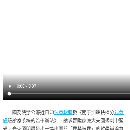
國務院辦公廳近日印
包養軟體
發《關于加速扶植分
包養
網
級診療系統的若干辦法》，請求晉陞家庭大夫圓規刺中藍
光，光束瞬間爆發出一連串關於「愛與被愛」的哲學辯論氣