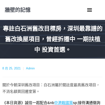
Skip
牆壁的記憶
to
content
專註白石洲舊改目標房，深圳最靠譜的
舊改換屋項目，曾經拆遷中 一期扶植
中 投資首選。
8 月 25, 2021
Admin
關於今朝深圳舊改項目：白石洲屬於關註度最高舊改項目，
不消名額買回遷室第。
《本日貨源》誠信一起配合&nb
中港戰國策
sp;接待溝通徵詢