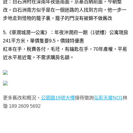
註：白石洲村在深南年夜道南面，京基百納前面，今朝整
改，白石洲南方似乎是在一個迷路的人找到方向，他一步一
步地走到怪物的籠子裏，籠子的門沒有被鎖不做舊改
5.《華潤城潤一公寓》：年夜沖潤府一期（1號樓）公寓現房
241平方米，單價隻要9.5，價錢特優惠
紅本在手，稅費各付，毛坯，有鑰匙在手，70年產權，平易
近水平易近電。不需求購房名額。
更多舊改和概況，
公園路19號大樓
接待徵詢
弘彰天廈NO1
林
璇 189 2609 5692