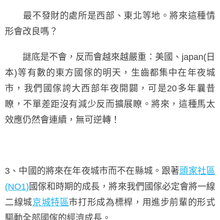
最不發財的處所是西部、東北等地。將來這種情
形會改良嗎？
謎底是不會，反而會越來越嚴重：美國、japan(日
本)等有數的東方國傢的明天，生齒都集中在年夜城
市，我們國傢誇大西部年夜開闢，可是20多年曩昔
瞭，不單差距沒有減少反而擴展瞭。將來，這種馬太
效應仍然會連續，無可逆轉！
3、中國的將來在年夜城市而不在縣城。跟著
頭家社區
(NO1)
國傢和時期的成長，將來我們國傢必定會將一線
二線城
京城特區
市打形成為標桿，用進步前輩的形式
驅動全部國傢的經濟成長。