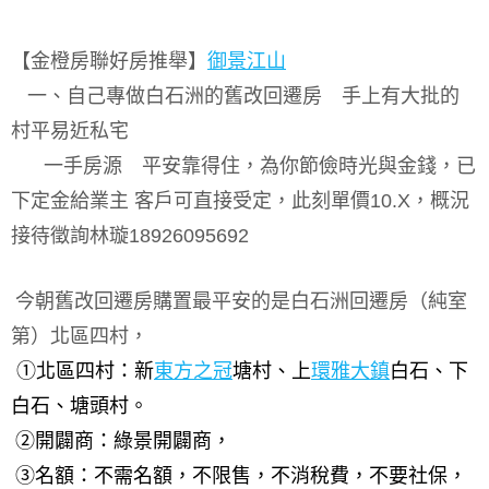
【金橙房聯好房推舉】
御景江山
一、自己專做白石洲的舊改回遷房 手上有大批的
村平易近私宅
一手房源 平安靠得住，為你節儉時光與金錢，已
下定金給業主
客戶可直接受定，此刻單價
10.X
，概況
接待徵詢林璇
18926095692
今朝舊改回遷房購置最平安的是白石洲回遷房（純室
第）北區四村，
①
北區四村：新
東方之冠
塘村、上
環雅大鎮
白石、下
白石、塘頭村。
②
開闢商：綠景開闢商，
③
名額：不需名額，不限售，不消稅費，不要社保，