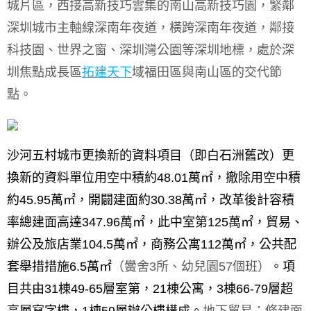
城片區，西接高新技巧雲集的南山高新技巧園，緊鄰
深圳城市主軸線深南年夜道，橫跨深南年夜道，鄰接
科技園、世界之窗、深圳灣公園等深圳地標，處於深
圳焦點成長區
拓建天下
域福田區與南山區的交代節
點。
沙河五村城市更換新的資料項目（即白石洲舊改）更
換新的資料單位用空中積約48.01萬㎡，撤除用空中積
約45.95萬㎡，開闢建面約30.38萬㎡，改革後計容積
率總建面高達347.96萬㎡，此中室第125萬㎡，貿易、
辦公及旅店業104.5萬㎡，商務公寓112萬㎡，公共配
套舉措措施6.5萬㎡
（黌舍
3
所、幼兒園
57
個班）
。項
目共由31棟49-65層室第，21棟公寓，3棟66-79層超