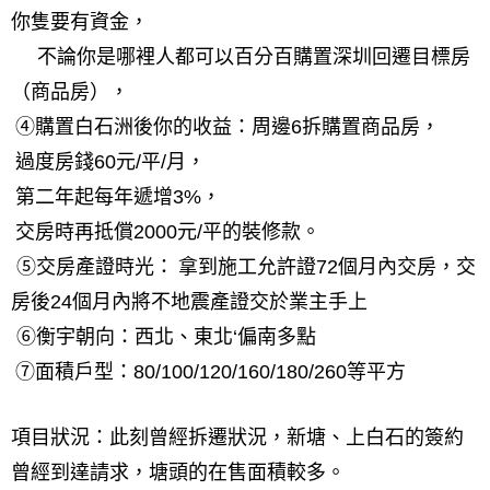
你隻要有資金，
不論你是哪裡人都可以百分百購置深圳回遷目標房
（商品房），
④
購置白石洲後你的收益：周邊
6
拆購置商品房，
過度房錢
60
元
/
平
/
月，
第二年起每年遞增
3%
，
交房時再抵償
2000
元
/
平的裝修款。
⑤
交房產證時光：
拿到施工允許證
72
個月內交房，交
房後
24
個月內將不地震產證交於業主手上
⑥
衡宇朝向：西北、東北
‘
偏南多點
⑦
面積戶型：
80/100/120/160/180/260
等平方
項目狀況：此刻曾經拆遷狀況，新塘、上白石的簽約
曾經到達請求，塘頭的在售面積較多。