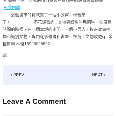
潔 順暢，專門研究的精力為客戶做精準的設置裝備擺設！
巴黎四季
這個城市的貸款買了一個小公寓，母親來
了。 不花錢徵詢：&nb德叔名叫瑪德琳，在沒有
時間的時候，在一個當舖的中間，一個小男人，後來從事挖
掘和識別文物，專門從事雜書和書畫，在海上文物收藏sp; 金
橙房聯 林璇18926095692
PREV
NEXT
Leave A Comment