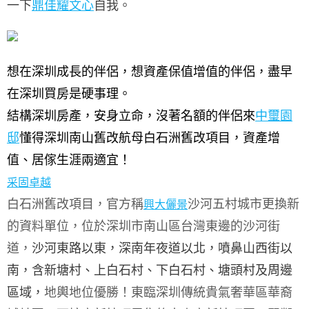
一下
鼎佳耀文心
自我。
想在深圳成長的伴侶，想資產保值增值的伴侶，盡早
在深圳買房是硬事理。
結構深圳房產，安身立命，沒著名額的伴侶來
中璽園
邸
懂得深圳南山舊改航母白石洲舊改項目，資產增
值、居傢生涯兩適宜！
采固卓越
白石洲舊改項目，官方稱
沙河五村城市更換新
興大儷景
的資料單位，
位於深圳市南山區台灣東邊的沙河
街
道，
沙河東路以東，深南年夜道以北，噴鼻山西街以
南，含新塘村、上白石村、下白石村、塘頭村及周邊
區域，
地輿地位優勝！
東臨深圳傳統貴氣奢華區華裔