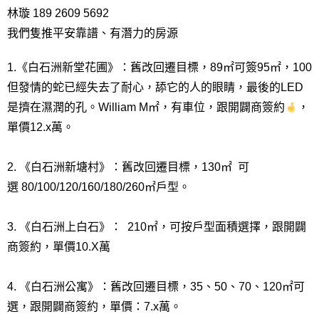
林璇 189 2609 5692
我們隻推平安靠譜、有潛力的房源
1.《白石洲新堂花圃》：舊改回遷目標，89㎡可簽95㎡，100
但發情的蛇已經失去了耐心，舔它的人的眼睛，最後的LED
是擠在濕潤的孔。William M㎡，有車位，跟開闢商簽約
，
單價12.x萬。
2. 《白石洲新塘村》：舊改回遷目標，130㎡ 可
選 80/100/120/160/180/260㎡戶型。
3. 《白石洲上白石》： 210㎡，可按戶型面積選擇，跟開闢
商簽約，單價10.X萬
4. 《白石洲公寓》：舊改回遷目標，35、50、70、120㎡可
選，跟開闢商簽約，單
價：7.x萬。