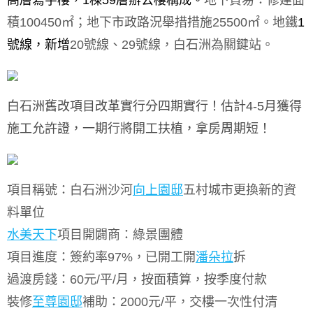
高層寫字樓，1棟59層辦公樓構成。
地下貿易：修建面
積
100450
㎡；地下市政路況舉措措施
25500
㎡。
地鐵
1
號線，新增
20
號線、
29
號線，白石洲為關鍵站。
白石洲舊改項目改革實行分四期實行！估計4-5月獲得
施工允許證，一期行將開工扶植，拿房周期短！
項目稱號：白石洲沙河
向上園邸
五村城市更換新的資
料單位
水美天下
項目開闢商：綠景團體
項目進度：簽約率
97%
，已開工開
潘朵拉
拆
過渡房錢：
60
元
/
平
/
月，按面積算，按季度付款
裝修
至尊園邸
補助：
2000
元
/
平，交樓一次性付清