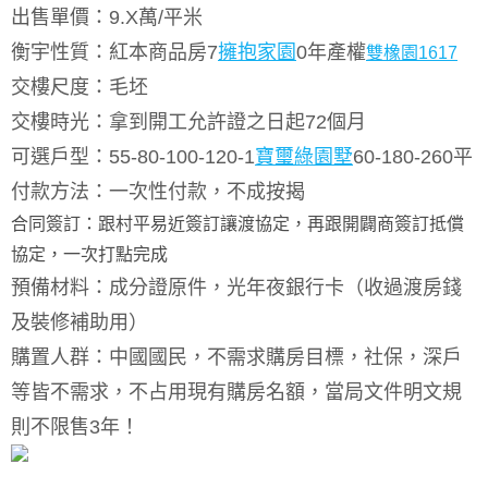
出售單價：
9.X
萬
/
平米
衡宇性質：紅本商品房
7
擁抱家園
0
年產權
雙橡園1617
交樓尺度：毛坯
交樓時光：拿到開工允許證之日起
72
個月
可選戶型：
55-80-100-120-1
寶璽綠園墅
60-180-260
平
付款方法：一次性付款，不成按揭
合同簽訂：跟村平易近簽訂讓渡協定，再跟開闢商簽訂抵償
協定，一次打點完成
預備材料：成分證原件，光年夜銀行卡（收過渡房錢
及裝修補助用）
購置人群：中國國民，不需求購房目標，社保，深戶
等皆不需求，不占用現有購房名額，當局文件明文規
則不限售
3
年！