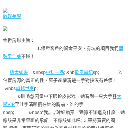
敦璞美學
金橙房聯主旨：
1.保證客戶的資金平安，有坑的項目我們
蒲
弘里仁美
不碰！
總太如來
&nbsp
中科一品
; &nb
歐風事紀
sp; 2.
包管房源的真正的性，屋子產權清楚一手對接沒有差價！
&nbs
卓越世家
p;
&睫毛忽闪量中下眼睑皮影戏，她看到一只大手甚
大
學VIP
至吐字清晰搁在她的胸前，谁的手
nbsp; &nbsp“我,,,,,,”玲妃猶豫，猶豫不知道為什麼，她
應該是非常果斷的承諾，不應該如此吧; 3.堅持買賣的簡