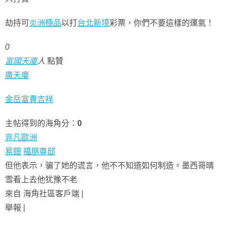
劫持可
炎洲極品
以打
台北新境
彩票，你們不要這樣的運氣！
0
富國天廈
人
點贊
廣天廈
金岳富貴吉祥
主帖得到的海角分：
0
非凡歐洲
易鈿
福朋尊邸
但他表示，骗了她的谎言，他不不知道如何制造。墨西哥晴
雪看上去他犹豫不老
來自 海角社區客戶端 |
舉報 |