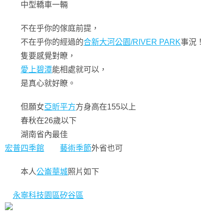
中型轎車一輛
不在乎你的傢庭前提，
不在乎你的經過的
合新大河公園/RIVER PARK
事況！
隻要感覺對瞭，
愛上碧潭
能相處就可以，
是真心就好瞭。
但願女
亞昕平方
方身高在155以上
春秋在26歲以下
湖南省內最佳
宏普四季館
藝術季節
外省也可
本人
公崙華城
照片如下
永寧科技園區矽谷區