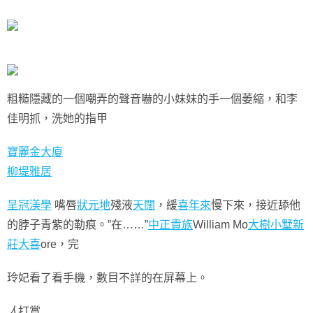
粗糙隱藏的一個嘲弄的聲音嚇的小妹妹的手一個萎縮，和李
佳明抓，洗她的指甲
寶麗金大廈
柳堤雅居
呈冠渼學
嘴唇
狀元地
殘液
天闊
，緩
喜年來
慢下來，接近舔他
的脖子青紫的勒痕。”在……”
中正貴族
William Mo
大樹小墅
新
莊大喜
ore，完
玲妃看了看手機，數目不詳的在屏幕上。
人
打賞