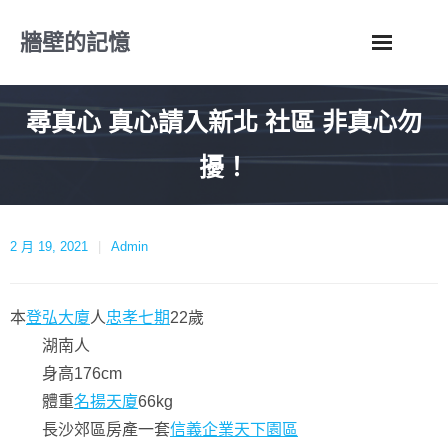
Skip
牆壁的記憶
to
content
尋真心 真心請入新北 社區 非真心勿
擾！
2 月 19, 2021
Admin
本
登弘大廈
人
忠孝七期
22歲
湖南人
身高176cm
體重
名揚天廈
66kg
長沙郊區房產一套
信義企業天下園區