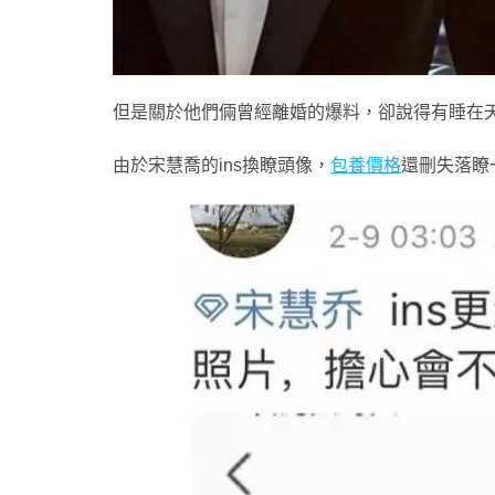
但是關於他們倆曾經離婚的爆料，卻說得有睡在
由於宋慧喬的ins換瞭頭像，
包養價格
還刪失落瞭