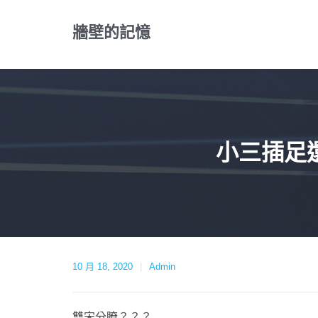
Skip
to
牆壁的記憶
content
小三插足
10 月 18, 2020
Admin
雙宋分瞭？？？