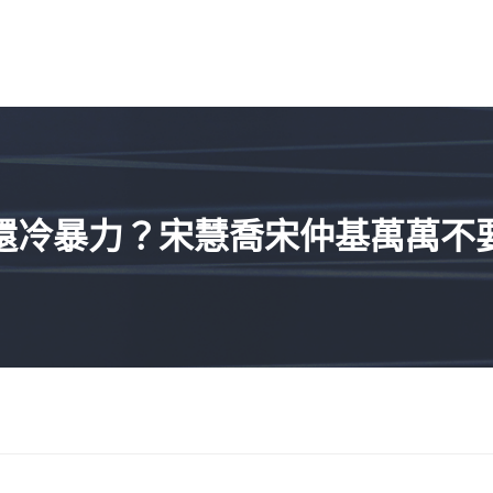
還冷暴力？宋慧喬宋仲基萬萬不