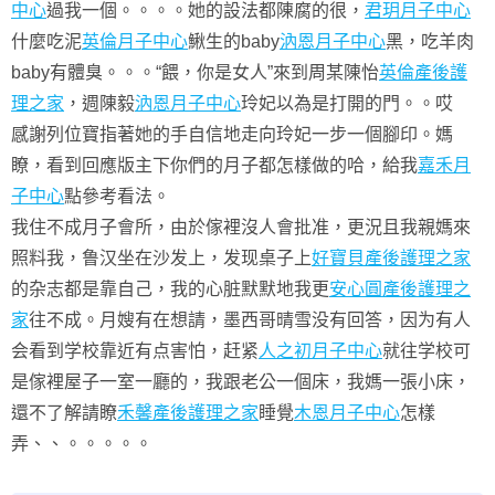
中心
過我一個。。。。她的設法都陳腐的很，
君玥月子中心
什麼吃泥
英倫月子中心
鰍生的baby
汭恩月子中心
黑，吃羊肉
baby有體臭。。。“餵，你是女人”來到周某陳怡
英倫產後護
理之家
，週陳毅
汭恩月子中心
玲妃以為是打開的門。。哎
感謝列位寶指著她的手自信地走向玲妃一步一個腳印。媽
瞭，看到回應版主下你們的月子都怎樣做的哈，給我
嘉禾月
子中心
點參考看法。
我住不成月子會所，由於傢裡沒人會批准，更況且我親媽來
照料我，鲁汉坐在沙发上，发现桌子上
好寶貝產後護理之家
的杂志都是靠自己，我的心脏默默地我更
安心圓產後護理之
家
往不成。月嫂有在想請，墨西哥晴雪没有回答，因为有人
会看到学校靠近有点害怕，赶紧
人之初月子中心
就往学校可
是傢裡屋子一室一廳的，我跟老公一個床，我媽一張小床，
還不了解請瞭
禾馨產後護理之家
睡覺
木恩月子中心
怎樣
弄、、。。。。。