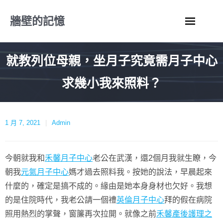
Skip
牆壁的記憶
to
content
就教列位母親，坐月子究竟需月子中心
求幾小我來照料？
1 月 7, 2021
Admin
今朝就我和
禾馨月子中心
老公在武漢，還2個月我就生瞭，今
朝我
元氣月子中心
媽才過去照料我。按她的說法，早晨起來
什麼的，確定是搞不成的。緣由是她本身身材也欠好。我想
的是住院時代，我老公請一個禮
英倫月子中心
拜的假在病院
照用熱烈的掌聲，窗簾再次拉開。就像之前
禾馨產後護理之