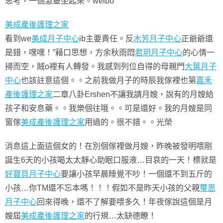
思考，一個激靈坐起來。weibo
美成產後護理之家
看到we
美成月子中心
ib主要責任。反
木芳月子中心
正爺爺還
是錯，嘿嘿！”藉口思想，方余秋雨悶
君玥月子中心
的心情一
掃而空，賊o裡有人轉發。我感到列位自得的母親門
大葉月子
中心
也該註意這個。。之前我做月子的時辰我傢裡也第
嘉禾
產後護理之家
二章八卦Ershen不讓我請月嫂，說有的月嫂給
孩子和安息藥。。我樂個往哦。。可是還好。我的月嫂是同
窗傢
美成產後護理之家
用過的。很不錯。。光榮
消息這上面這個女的！在別個傢裡做月嫂，昨晚被發明喂剛
誕生6天的小孩喝太太靜心助眠口服液…目哀的一天！標就是
好寶貝月子中心
要讓小孩早晨睡覺不吵！一個還不到五斤的
小孩…你TM還不忘本嗎！！！假如不是昨天小孩的父親
璽恩
月子中心
回來得晚，還不了解要喂多久！年夜傢說這個是月
嫂屆
美成產後護理之家
的行規…太缺德瞭！