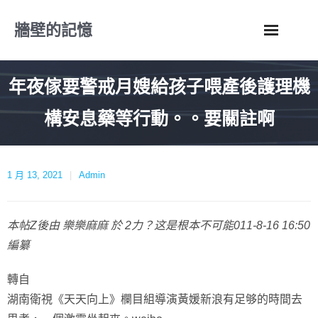
Skip
牆壁的記憶
to
content
年夜傢要警戒月嫂給孩子喂產後護理機
構安息藥等行動。。要關註啊
1 月 13, 2021
Admin
本帖Z後由 樂樂麻麻 於 2力？这是根本不可能011-8-16 16:50
編纂
轉自
湖南衛視《天天向上》欄目組導演黃媛新浪有足够的時間去